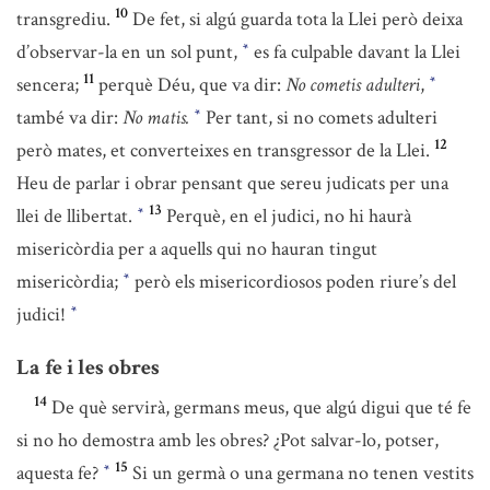
10
transgrediu.
De fet, si algú guarda tota la Llei però deixa
d’observar-la en un sol punt,
es fa culpable davant la Llei
*
11
sencera;
perquè Déu, que va dir:
No cometis adulteri
,
*
també va dir:
No matis.
Per tant, si no comets adulteri
*
12
però mates, et converteixes en transgressor de la Llei.
Heu de parlar i obrar pensant que sereu judicats per una
13
llei de llibertat.
Perquè, en el judici, no hi haurà
*
misericòrdia per a aquells qui no hauran tingut
misericòrdia;
però els misericordiosos poden riure’s del
*
judici!
*
La fe i les obres
14
De què servirà, germans meus, que algú digui que té fe
si no ho demostra amb les obres? ¿Pot salvar-lo, potser,
15
aquesta fe?
Si un germà o una germana no tenen vestits
*