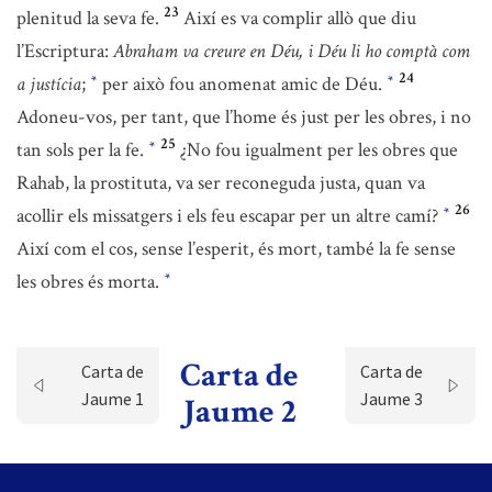
23
plenitud la seva fe.
Així es va complir allò que diu
l’Escriptura:
Abraham va creure en Déu, i Déu li ho comptà com
24
a justícia
;
per això fou anomenat amic de Déu.
*
*
Adoneu-vos, per tant, que l’home és just per les obres, i no
25
tan sols per la fe.
¿No fou igualment per les obres que
*
Rahab, la prostituta, va ser reconeguda justa, quan va
26
acollir els missatgers i els feu escapar per un altre camí?
*
Així com el cos, sense l’esperit, és mort, també la fe sense
les obres és morta.
*
Carta de
Carta de
Carta de
Jaume 1
Jaume 3
Jaume 2