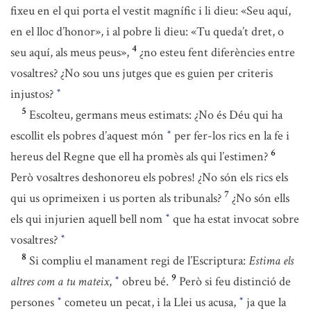
fixeu en el qui porta el vestit magnífic i li dieu: «Seu aquí,
en el lloc d’honor», i al pobre li dieu: «Tu queda’t dret, o
4
seu aquí, als meus peus»,
¿no esteu fent diferències entre
vosaltres? ¿No sou uns jutges que es guien per criteris
injustos?
*
5
Escolteu, germans meus estimats: ¿No és Déu qui ha
escollit els pobres d’aquest món
per fer-los rics en la fe i
*
6
hereus del Regne que ell ha promès als qui l’estimen?
Però vosaltres deshonoreu els pobres! ¿No són els rics els
7
qui us oprimeixen i us porten als tribunals?
¿No són ells
els qui injurien aquell bell nom
que ha estat invocat sobre
*
vosaltres?
*
8
Si compliu el manament regi de l’Escriptura:
Estima els
9
altres com a tu mateix
,
obreu bé.
Però si feu distinció de
*
persones
cometeu un pecat, i la Llei us acusa,
ja que la
*
*