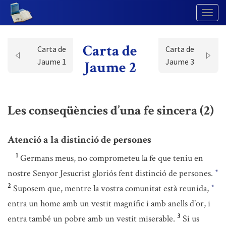
Togg
Navig
Carta de
Carta de
Carta de
Jaume 1
Jaume 3
Jaume 2
Les conseqüències d’una fe sincera (2)
Atenció a la distinció de persones
1
Germans meus, no comprometeu la fe que teniu en
nostre Senyor Jesucrist gloriós fent distinció de persones.
*
2
Suposem que, mentre la vostra comunitat està reunida,
*
entra un home amb un vestit magnífic i amb anells d’or, i
3
entra també un pobre amb un vestit miserable.
Si us