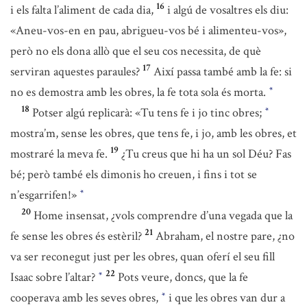
16
i els falta l’aliment de cada dia,
i algú de vosaltres els diu:
«Aneu-vos-en en pau, abrigueu-vos bé i alimenteu-vos»,
però no els dona allò que el seu cos necessita, de què
17
serviran aquestes paraules?
Així passa també amb la fe: si
no es demostra amb les obres, la fe tota sola és morta.
*
18
Potser algú replicarà: «Tu tens fe i jo tinc obres;
*
mostra’m, sense les obres, que tens fe, i jo, amb les obres, et
19
mostraré la meva fe.
¿Tu creus que hi ha un sol Déu? Fas
bé; però també els dimonis ho creuen, i fins i tot se
n’esgarrifen!»
*
20
Home insensat, ¿vols comprendre d’una vegada que la
21
fe sense les obres és estèril?
Abraham, el nostre pare, ¿no
va ser reconegut just per les obres, quan oferí el seu fill
22
Isaac sobre l’altar?
Pots veure, doncs, que la fe
*
cooperava amb les seves obres,
i que les obres van dur a
*