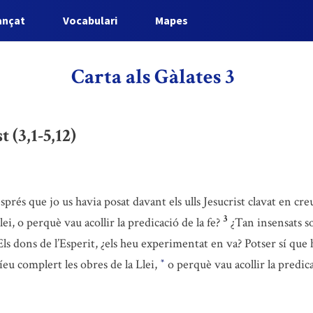
ançat
Vocabulari
Mapes
Carta als Gàlates 3
t (3,1-5,12)
sprés que jo us havia posat davant els ulls Jesucrist clavat en cr
3
ei, o perquè vau acollir la predicació de la fe?
¿Tan insensats s
Els dons de l’Esperit, ¿els heu experimentat en va? Potser sí que 
eu complert les obres de la Llei,
o perquè vau acollir la predica
*