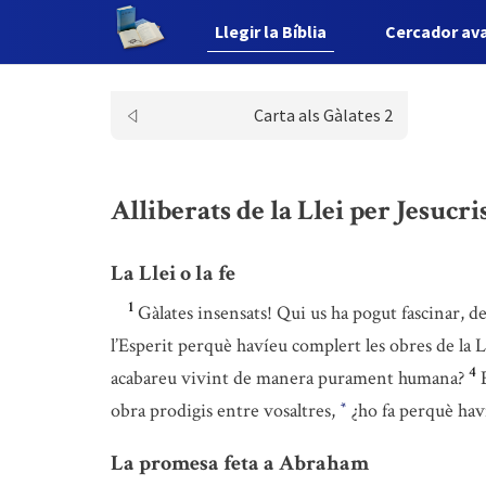
Llegir la Bíblia
Cercador av
Carta als Gàlates 2
Alliberats de la Llei per Jesucris
La Llei o la fe
1
Gàlates insensats! Qui us ha pogut fascinar, de
l’Esperit perquè havíeu complert les obres de la Ll
4
acabareu vivint de manera purament humana?
obra prodigis entre vosaltres,
¿ho fa perquè haví
*
La promesa feta a Abraham