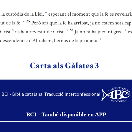
la custòdia de la Llei,
esperant el moment que la fe es revelari
*
25
ut de la fe.
Però ara que la fe ha arribat, ja no estem sota cap
*
28
 Crist
us heu revestit de Crist.
Ja no hi ha jueu ni grec,
es
*
*
*
ou descendència d’Abraham, hereus de la promesa.
*
Carta als Gàlates 3
BCI - Bíblia catalana. Traducció interconfessional
BCI - També disponible en APP