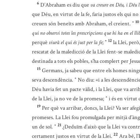
6
D’Abraham es diu que
va creure en Déu, i Déu 
que Déu, en virtut de la fe, faria justos els qui 
10
creuen són beneïts amb Abraham, el creient.
*
qui no observi totes les prescripcions que hi ha en el llib
12
perquè
viurà el qui és just per la fe
;
la Llei, però
*
rescatat de la maledicció de la Llei fent-se maledi
destinada a tots els pobles, s’ha complert per Jesu
15
Germans, ja sabeu que entre els homes ningú
seva descendència.
No diu: «i a les descendències
*
Déu havia fet un pacte vàlid, i la Llei, que va arr
de la Llei, ja no ve de la promesa;
i és en virtut
*
19
Per què va arribar, doncs, la Llei? Va ser afeg
promeses. La Llei fou promulgada per mitjà d’àng
21
un de sol.
¿Deduïm d’això que la Llei va con
*
22
certament justos en virtut de la Llei.
Ara bé, l