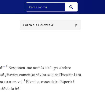
Carta als Gàlates 4
2
eu?
Responeu-me només això: ¿vau rebre
*
ou? ¿Havíeu començat vivint segons l’Esperit i ara
5
ha estat en va!
El qui us concedeix l’Esperit i
ció de la fe?