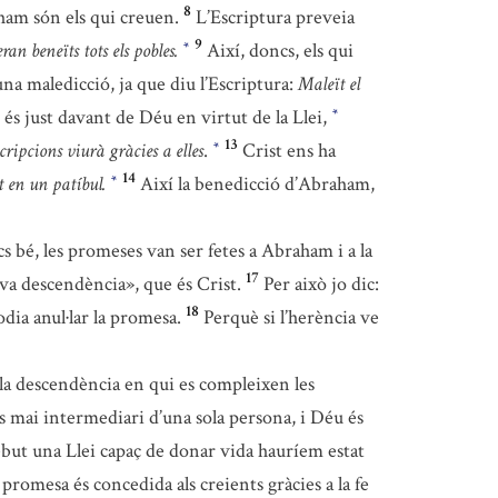
8
aham són els qui creuen.
L’Escriptura preveia
9
ran beneïts tots els pobles.
Així, doncs, els qui
*
una maledicció, ja que diu l’Escriptura:
Maleït el
és just davant de Déu en virtut de la Llei,
*
13
cripcions viurà gràcies a elles
.
Crist ens ha
*
14
t en un patíbul.
Així la benedicció d’Abraham,
*
 bé, les promeses van ser fetes a Abraham i a la
17
teva descendència», que és Crist.
Per això jo dic:
18
dia anul·lar la promesa.
Perquè si l’herència ve
la descendència en qui es compleixen les
 mai intermediari d’una sola persona, i Déu és
but una Llei capaç de donar vida hauríem estat
a promesa és concedida als creients gràcies a la fe