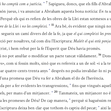
7
li ho comptà com a justícia
.
Sapigueu, doncs, que els fills d’Abr
*
no són jueus, i va anunciar a Abraham aquesta bona notícia:
En tu se
Perquè els qui es refien de les obres de la Llei estan sotmesos a 
11
re de la Llei i no les compleixi.
Ara bé, és evident que ningú no 
*
, segueix un camí divers del de la fe, ja que
el qui compleixi les pres
cció per nosaltres, tal com diu l’Escriptura:
Maleït el qui està penja
crist, i hem rebut per la fe l’Esperit que Déu havia promès.
16
 no pot anul·lar o modificar un pacte tancat vàlidament.
Doncs
», com si fossin molts, sinó que es refereix a un de sol: «i a la 
ibar quatre-cents trenta anys
després no podia invalidar-lo ni po
*
 d’una promesa que Déu va fer a Abraham el do de l’herència.
ida per a fer evidents les transgressions,
fins que vingués aquel
*
20
els, per mans d’un mitjancer.
Tanmateix, un mitjancer no és
*
tra les promeses de Déu? De cap manera,
perquè si haguéssim re
*
’Escriptura deixa ben clar que tothom és captiu del pecat;
així l
*