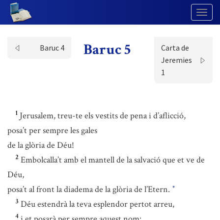
Togg
Navig
Baruc 5
Baruc 4
Carta de
Jeremies
1
1
Jerusalem, treu-te els vestits de pena i d’aflicció,
posa’t per sempre les gales
de la glòria de Déu!
2
Embolcalla’t amb el mantell de la salvació que et ve de
Déu,
posa’t al front la diadema de la glòria de l’Etern.
*
3
Déu estendrà la teva esplendor pertot arreu,
4
i et posarà per sempre aquest nom: