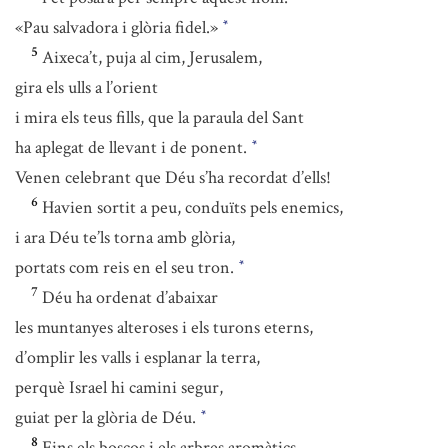
«Pau salvadora i glòria fidel.»
*
5
Aixeca’t, puja al cim, Jerusalem,
gira els ulls a l’orient
i mira els teus fills, que la paraula del Sant
ha aplegat de llevant i de ponent.
*
Venen celebrant que Déu s’ha recordat d’ells!
6
Havien sortit a peu, conduïts pels enemics,
i ara Déu te’ls torna amb glòria,
portats com reis en el seu tron.
*
7
Déu ha ordenat d’abaixar
les muntanyes alteroses i els turons eterns,
d’omplir les valls i esplanar la terra,
perquè Israel hi camini segur,
guiat per la glòria de Déu.
*
8
Fins els boscos i els arbres aromàtics,