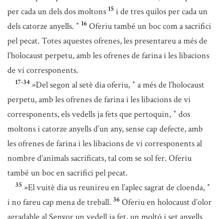
15
per cada un dels dos moltons
i de tres quilos per cada un
16
dels catorze anyells.
Oferiu també un boc com a sacrifici
*
pel pecat. Totes aquestes ofrenes, les presentareu a més de
l’holocaust perpetu, amb les ofrenes de farina i les libacions
de vi corresponents.
17-34
»Del segon al setè dia oferiu,
a més de l’holocaust
*
perpetu, amb les ofrenes de farina i les libacions de vi
corresponents, els vedells ja fets que pertoquin,
dos
*
moltons i catorze anyells d’un any, sense cap defecte, amb
les ofrenes de farina i les libacions de vi corresponents al
nombre d’animals sacrificats, tal com se sol fer. Oferiu
també un boc en sacrifici pel pecat.
35
»El vuitè dia us reunireu en l’aplec sagrat de cloenda,
*
36
i no fareu cap mena de treball.
Oferiu en holocaust d’olor
agradable al Senyor un vedell ja fet, un moltó i set anyells