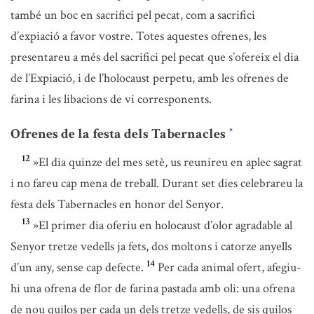
també un boc en sacrifici pel pecat, com a sacrifici
d’expiació a favor vostre. Totes aquestes ofrenes, les
presentareu a més del sacrifici pel pecat que s’ofereix el dia
de l’Expiació, i de l’holocaust perpetu, amb les ofrenes de
farina i les libacions de vi corresponents.
Ofrenes de la festa dels Tabernacles
*
12
»El dia quinze del mes setè, us reunireu en aplec sagrat
i no fareu cap mena de treball. Durant set dies celebrareu la
festa dels Tabernacles en honor del Senyor.
13
»El primer dia oferiu en holocaust d’olor agradable al
Senyor tretze vedells ja fets, dos moltons i catorze anyells
14
d’un any, sense cap defecte.
Per cada animal ofert, afegiu-
hi una ofrena de flor de farina pastada amb oli: una ofrena
de nou quilos per cada un dels tretze vedells, de sis quilos