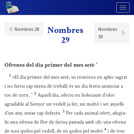
Togg
Navig
Nombres
Nombres 28
Nombres
30
29
Ofrenes del dia primer del mes setè
*
1
»El dia primer del mes setè, us reunireu en aplec sagrat
i no fareu cap mena de treball; és un dia festiu anunciat a
2
toc de corn.
Aquell dia, oferiu en holocaust d’olor
*
agradable al Senyor un vedell ja fet, un moltó i set anyells
3
d’un any, sense cap defecte.
Per cada animal ofert, afegiu-
hi una ofrena de flor de farina pastada amb oli: una ofrena
4
de nou quilos pel vedell, de sis quilos pel moltó
i de tres