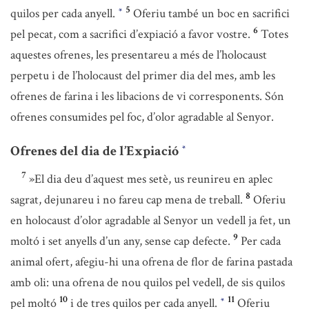
5
quilos per cada anyell.
Oferiu també un boc en sacrifici
*
6
pel pecat, com a sacrifici d’expiació a favor vostre.
Totes
aquestes ofrenes, les presentareu a més de l’holocaust
perpetu i de l’holocaust del primer dia del mes, amb les
ofrenes de farina i les libacions de vi corresponents. Són
ofrenes consumides pel foc, d’olor agradable al Senyor.
Ofrenes del dia de l’Expiació
*
7
»El dia deu d’aquest mes setè, us reunireu en aplec
8
sagrat, dejunareu i no fareu cap mena de treball.
Oferiu
en holocaust d’olor agradable al Senyor un vedell ja fet, un
9
moltó i set anyells d’un any, sense cap defecte.
Per cada
animal ofert, afegiu-hi una ofrena de flor de farina pastada
amb oli: una ofrena de nou quilos pel vedell, de sis quilos
10
11
pel moltó
i de tres quilos per cada anyell.
Oferiu
*