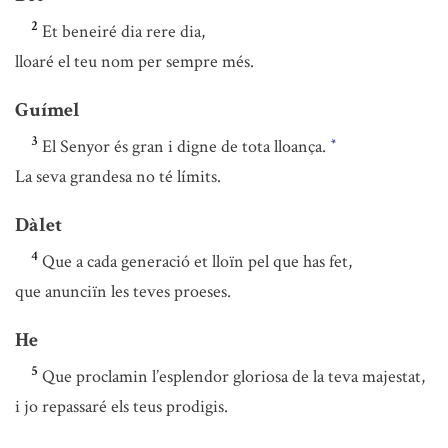
2
Et beneiré dia rere dia,
lloaré el teu nom per sempre més.
Guímel
3
El Senyor és gran i digne de tota lloança.
*
La seva grandesa no té límits.
Dàlet
4
Que a cada generació et lloïn pel que has fet,
que anunciïn les teves proeses.
He
5
Que proclamin l’esplendor gloriosa de la teva majestat,
i jo repassaré els teus prodigis.