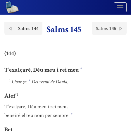
Togg
Navig
Salms 145
Salms 144
Salms 146
(144)
T’exalçaré, Déu meu i rei meu
*
1
Lloança.
Del recull de David.
*
1
Àlef
T’exalçaré, Déu meu i rei meu,
beneiré el teu nom per sempre.
*
Bet