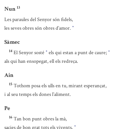
13
Nun
Les paraules del Senyor són fidels,
les seves obres són obres d’amor.
*
Sàmec
14
El Senyor sosté
els qui estan a punt de caure;
*
*
als qui han ensopegat, ell els redreça.
Ain
15
Tothom posa els ulls en tu, mirant esperançat,
i al seu temps els dones l’aliment.
Pe
16
Tan bon punt obres la mà,
sacies de bon grat tots els vivents.
*