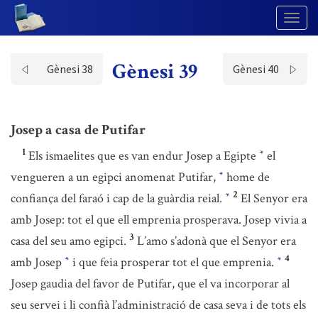
Togg
Navig
Gènesi 39
Gènesi 38
Gènesi 40
Josep a casa de Putifar
1
Els ismaelites que es van endur Josep a Egipte
el
*
vengueren a un egipci anomenat Putifar,
home de
*
2
confiança del faraó i cap de la guàrdia reial.
El Senyor era
*
amb Josep: tot el que ell emprenia prosperava. Josep vivia a
3
casa del seu amo egipci.
L’amo s’adonà que el Senyor era
4
amb Josep
i que feia prosperar tot el que emprenia.
*
*
Josep gaudia del favor de Putifar, que el va incorporar al
seu servei i li confià l’administració de casa seva i de tots els