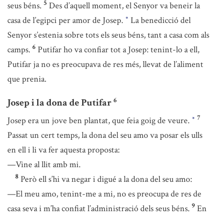
5
seus béns.
Des d’aquell moment, el Senyor va beneir la
casa de l’egipci per amor de Josep.
La benedicció del
*
Senyor s’estenia sobre tots els seus béns, tant a casa com als
6
camps.
Putifar ho va confiar tot a Josep: tenint-lo a ell,
Putifar ja no es preocupava de res més, llevat de l’aliment
que prenia.
6
Josep i la dona de Putifar
7
Josep era un jove ben plantat, que feia goig de veure.
*
Passat un cert temps, la dona del seu amo va posar els ulls
en ell i li va fer aquesta proposta:
—Vine al llit amb mi.
8
Però ell s’hi va negar i digué a la dona del seu amo:
—El meu amo, tenint-me a mi, no es preocupa de res de
9
casa seva i m’ha confiat l’administració dels seus béns.
En