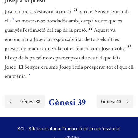
Josep a la presó
21
Josep, doncs, s’estava a la presó,
però el Senyor era amb
ell:
va mostrar-se bondadós amb Josep i va fer que es
*
22
guanyés l’estimació del cap de la presó.
Aquest va
encomanar a Josep la responsabilitat de tots els altres
23
presos, de manera que allà tot es feia tal com Josep volia.
El cap de la presó no es preocupava de res del que feia
Josep. El Senyor era amb Josep i feia prosperar tot el que ell
emprenia.
*
Gènesi 39
Gènesi 38
Gènesi 40
BCI - Bíblia catalana. Traducció interconfessional