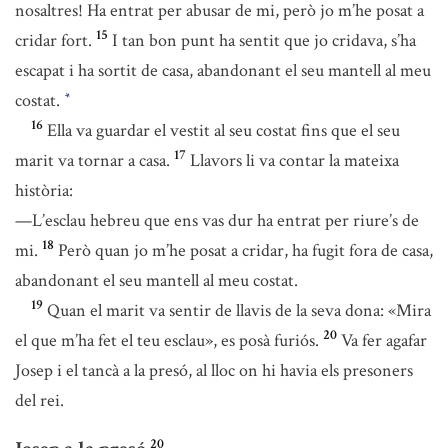
nosaltres! Ha entrat per abusar de mi, però jo m’he posat a
15
cridar fort.
I tan bon punt ha sentit que jo cridava, s’ha
escapat i ha sortit de casa, abandonant el seu mantell al meu
costat.
*
16
Ella va guardar el vestit al seu costat fins que el seu
17
marit va tornar a casa.
Llavors li va contar la mateixa
història:
—L’esclau hebreu que ens vas dur ha entrat per riure’s de
18
mi.
Però quan jo m’he posat a cridar, ha fugit fora de casa,
abandonant el seu mantell al meu costat.
19
Quan el marit va sentir de llavis de la seva dona: «Mira
20
el que m’ha fet el teu esclau», es posà furiós.
Va fer agafar
Josep i el tancà a la presó, al lloc on hi havia els presoners
del rei.
20