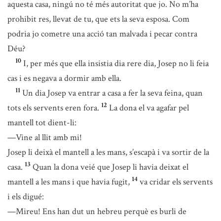
aquesta casa, ningú no té més autoritat que jo. No m’ha
prohibit res, llevat de tu, que ets la seva esposa. Com
podria jo cometre una acció tan malvada i pecar contra
Déu?
10
I, per més que ella insistia dia rere dia, Josep no li feia
cas i es negava a dormir amb ella.
11
Un dia Josep va entrar a casa a fer la seva feina, quan
12
tots els servents eren fora.
La dona el va agafar pel
mantell tot dient-li:
—Vine al llit amb mi!
Josep li deixà el mantell a les mans, s’escapà i va sortir de la
13
casa.
Quan la dona veié que Josep li havia deixat el
14
mantell a les mans i que havia fugit,
va cridar els servents
i els digué:
—Mireu! Ens han dut un hebreu perquè es burli de