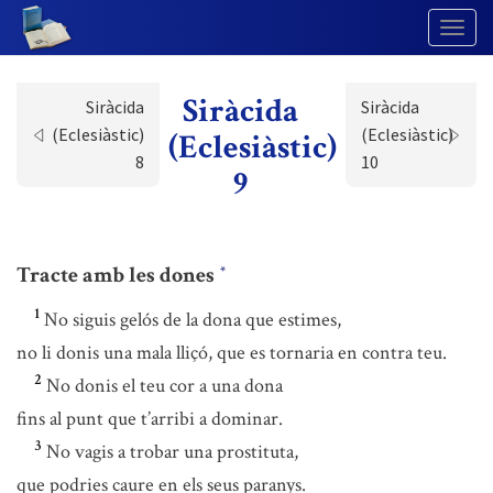
Togg
Navig
Siràcida
Siràcida
Siràcida
(Eclesiàstic)
(Eclesiàstic)
(Eclesiàstic)
8
10
9
Tracte amb les dones
*
1
No siguis gelós de la dona que estimes,
no li donis una mala lliçó, que es tornaria en contra teu.
2
No donis el teu cor a una dona
fins al punt que t’arribi a dominar.
3
No vagis a trobar una prostituta,
que podries caure en els seus paranys.