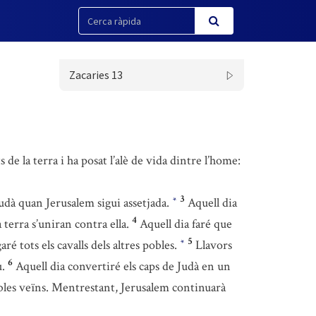
Zacaries 13
 de la terra i ha posat l’alè de vida dintre l’home:
3
udà quan Jerusalem sigui assetjada.
Aquell dia
*
4
 terra s’uniran contra ella.
Aquell dia faré que
5
é tots els cavalls dels altres pobles.
Llavors
*
6
u.
Aquell dia convertiré els caps de Judà en un
obles veïns. Mentrestant, Jerusalem continuarà