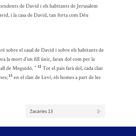
cendents de David i els habitants de Jerusalem
avid, i la casa de David, tan forta com Déu
ré sobre el casal de David i sobre els habitants de
a la mort d’un fill únic, faran dol com per la
12
vall de Meguidó.
Tot el país farà dol, cada clan
*
13
nes;
en el clan de Leví, els homes a part de les
Zacaries 13