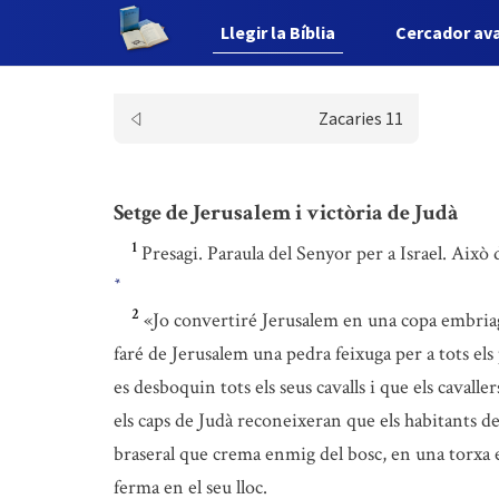
Llegir la Bíblia
Cercador av
Zacaries 11
Setge de Jerusalem i victòria de Judà
1
Presagi. Paraula del Senyor per a Israel. Això d
*
2
«Jo convertiré Jerusalem en una copa embriaga
faré de Jerusalem una pedra feixuga per a tots els p
es desboquin tots els seus cavalls i que els cavall
els caps de Judà reconeixeran que els habitants 
braseral que crema enmig del bosc, en una torxa e
ferma en el seu lloc.