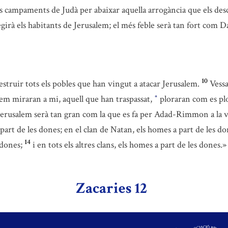
ls campaments de Judà per abaixar aquella arrogància que els des
irà els habitants de Jerusalem; el més feble serà tan fort com D
10
struir tots els pobles que han vingut a atacar Jerusalem.
Vessa
 em miraran a mi, aquell que han traspassat,
ploraran com es plor
*
 Jerusalem serà tan gran com la que es fa per Adad-Rimmon a la 
a part de les dones; en el clan de Natan, els homes a part de les do
14
 dones;
i en tots els altres clans, els homes a part de les dones.»
Zacaries 12