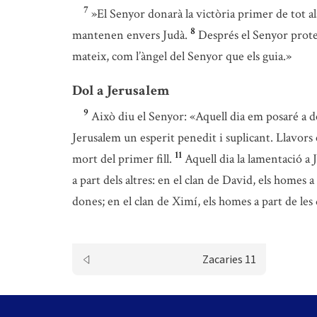
7
»El Senyor donarà la victòria primer de tot a
8
mantenen envers Judà.
Després el Senyor proteg
mateix, com l’àngel del Senyor que els guia.»
Dol a Jerusalem
9
Això diu el Senyor: «Aquell dia em posaré a de
Jerusalem un esperit penedit i suplicant. Llavors
11
mort del primer fill.
Aquell dia la lamentació a
a part dels altres: en el clan de David, els homes 
dones; en el clan de Ximí, els homes a part de les
Zacaries 11