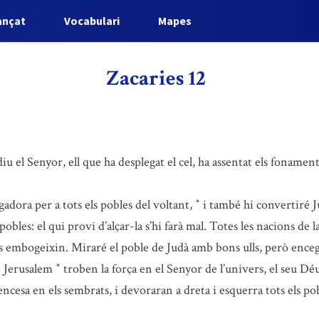
ançat
Vocabulari
Mapes
Zacaries 12
iu el Senyor, ell que ha desplegat el cel, ha assentat els fonaments
dora per a tots els pobles del voltant,
i també hi convertiré J
*
obles: el qui provi d’alçar-la s’hi farà mal. Totes les nacions de la
ers embogeixin. Miraré el poble de Judà amb bons ulls, però encegar
de Jerusalem
troben la força en el Senyor de l’univers, el seu Dé
*
ncesa en els sembrats, i devoraran a dreta i esquerra tots els p