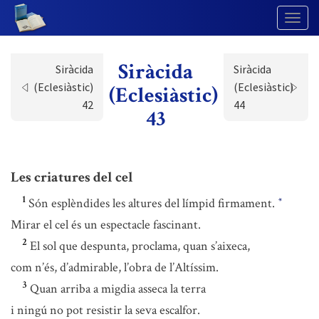
Togg
Navig
Siràcida
Siràcida
Siràcida
(Eclesiàstic)
(Eclesiàstic)
(Eclesiàstic)
42
44
43
Les criatures del cel
1
Són esplèndides les altures del límpid firmament.
*
Mirar el cel és un espectacle fascinant.
2
El sol que despunta, proclama, quan s’aixeca,
com n’és, d’admirable, l’obra de l’Altíssim.
3
Quan arriba a migdia asseca la terra
i ningú no pot resistir la seva escalfor.