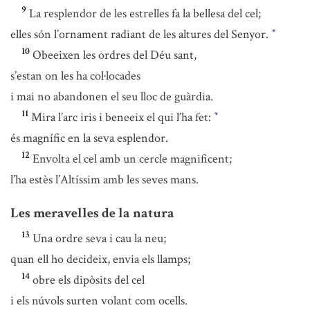
9
La resplendor de les estrelles fa la bellesa del cel;
elles són l’ornament radiant de les altures del Senyor.
*
10
Obeeixen les ordres del Déu sant,
s’estan on les ha col·locades
i mai no abandonen el seu lloc de guàrdia.
11
Mira l’arc iris i beneeix el qui l’ha fet:
*
és magnífic en la seva esplendor.
12
Envolta el cel amb un cercle magnificent;
l’ha estès l’Altíssim amb les seves mans.
Les meravelles de la natura
13
Una ordre seva i cau la neu;
quan ell ho decideix, envia els llamps;
14
obre els dipòsits del cel
i els núvols surten volant com ocells.