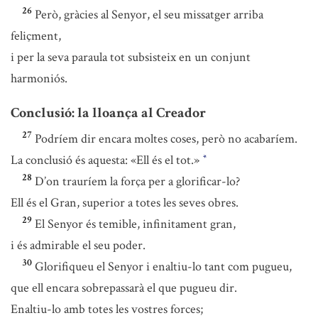
26
Però, gràcies al Senyor, el seu missatger arriba
feliçment,
i per la seva paraula tot subsisteix en un conjunt
harmoniós.
Conclusió: la lloança al Creador
27
Podríem dir encara moltes coses, però no acabaríem.
La conclusió és aquesta: «Ell és el tot.»
*
28
D’on trauríem la força per a glorificar-lo?
Ell és el Gran, superior a totes les seves obres.
29
El Senyor és temible, infinitament gran,
i és admirable el seu poder.
30
Glorifiqueu el Senyor i enaltiu-lo tant com pugueu,
que ell encara sobrepassarà el que pugueu dir.
Enaltiu-lo amb totes les vostres forces;