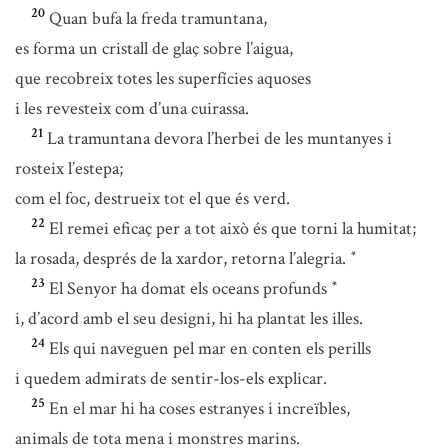
20
Quan bufa la freda tramuntana,
es forma un cristall de glaç sobre l’aigua,
que recobreix totes les superfícies aquoses
i les revesteix com d’una cuirassa.
21
La tramuntana devora l’herbei de les muntanyes i
rosteix l’estepa;
com el foc, destrueix tot el que és verd.
22
El remei eficaç per a tot això és que torni la humitat;
la rosada, després de la xardor, retorna l’alegria.
*
23
El Senyor ha domat els oceans profunds
*
i, d’acord amb el seu designi, hi ha plantat les illes.
24
Els qui naveguen pel mar en conten els perills
i quedem admirats de sentir-los-els explicar.
25
En el mar hi ha coses estranyes i increïbles,
animals de tota mena i monstres marins.