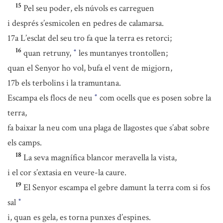
15
Pel seu poder, els núvols es carreguen
i després s’esmicolen en pedres de calamarsa.
17a L’esclat del seu tro fa que la terra es retorci;
16
quan retruny,
les muntanyes trontollen;
*
quan el Senyor ho vol, bufa el vent de migjorn,
17b els terbolins i la tramuntana.
Escampa els flocs de neu
com ocells que es posen sobre la
*
terra,
fa baixar la neu com una plaga de llagostes que s’abat sobre
els camps.
18
La seva magnífica blancor meravella la vista,
i el cor s’extasia en veure-la caure.
19
El Senyor escampa el gebre damunt la terra com si fos
sal
*
i, quan es gela, es torna punxes d’espines.