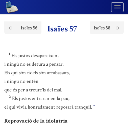
Togg
Navig
Isaïes 57
Isaïes 56
Isaïes 58
1
Els justos desapareixen,
i ningú no es detura a pensar.
Els qui són fidels són arrabassats,
i ningú no entén
que és per a treure’ls del mal.
2
Els justos entraran en la pau,
el qui vivia honradament reposarà tranquil.
*
Reprovació de la idolatria