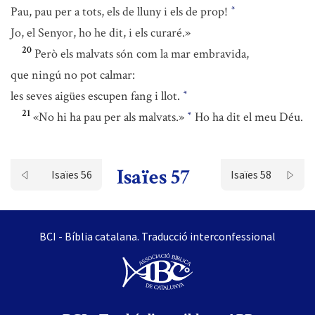
Pau, pau per a tots, els de lluny i els de prop!
*
Jo, el Senyor, ho he dit, i els curaré.»
20
Però els malvats són com la mar embravida,
que ningú no pot calmar:
les seves aigües escupen fang i llot.
*
21
«No hi ha pau per als malvats.»
Ho ha dit el meu Déu.
*
Isaïes 57
Isaïes 56
Isaïes 58
BCI - Bíblia catalana. Traducció interconfessional