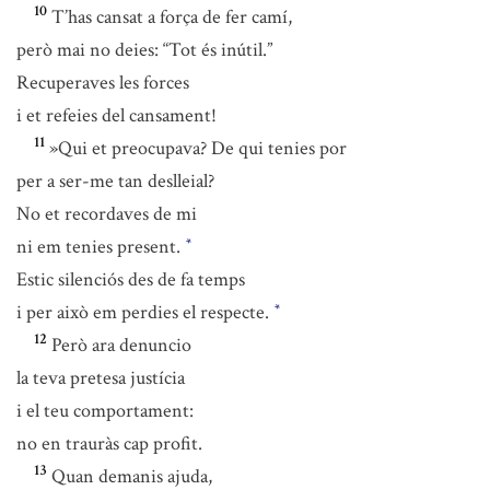
10
T’has cansat a força de fer camí,
però mai no deies: “Tot és inútil.”
Recuperaves les forces
i et refeies del cansament!
11
»Qui et preocupava? De qui tenies por
per a ser-me tan deslleial?
No et recordaves de mi
ni em tenies present.
*
Estic silenciós des de fa temps
i per això em perdies el respecte.
*
12
Però ara denuncio
la teva pretesa justícia
i el teu comportament:
no en trauràs cap profit.
13
Quan demanis ajuda,