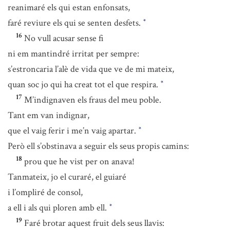
reanimaré els qui estan enfonsats,
faré reviure els qui se senten desfets.
*
16
No vull acusar sense fi
ni em mantindré irritat per sempre:
s’estroncaria l’alè de vida que ve de mi mateix,
quan soc jo qui ha creat tot el que respira.
*
17
M’indignaven els fraus del meu poble.
Tant em van indignar,
que el vaig ferir i me’n vaig apartar.
*
Però ell s’obstinava a seguir els seus propis camins:
18
prou que he vist per on anava!
Tanmateix, jo el curaré, el guiaré
i l’ompliré de consol,
a ell i als qui ploren amb ell.
*
19
Faré brotar aquest fruit dels seus llavis: