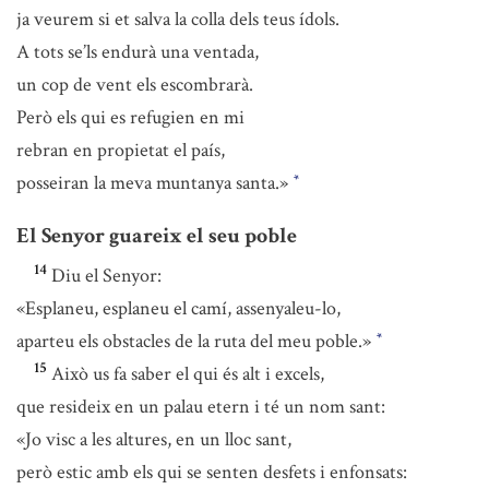
ja veurem si et salva la colla dels teus ídols.
A tots se’ls endurà una ventada,
un cop de vent els escombrarà.
Però els qui es refugien en mi
rebran en propietat el país,
posseiran la meva muntanya santa.»
*
El Senyor guareix el seu poble
14
Diu el Senyor:
«Esplaneu, esplaneu el camí, assenyaleu-lo,
aparteu els obstacles de la ruta del meu poble.»
*
15
Això us fa saber el qui és alt i excels,
que resideix en un palau etern i té un nom sant:
«Jo visc a les altures, en un lloc sant,
però estic amb els qui se senten desfets i enfonsats: