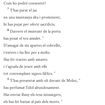
Com ho podré consentir?
7
T’has parat el jaç
en una muntanya alta i prominent,
hi has pujat per oferir sacrificis.
8
Darrere el muntant de la porta
has posat el teu amulet.
*
D’amagat de mi apartes el cobrellit,
t’estires i fas lloc per a molts.
Has fet tractes amb amants
i t’agrada de jeure amb ells
tot contemplant signes fàl·lics.
*
9
T’has presentat amb oli davant de Moloc,
*
has perfumat l’ídol abundosament.
Has enviat lluny els teus missatgers,
els has fet baixar al país dels morts.
*