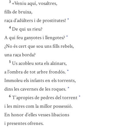
3
«Veniu aquí, vosaltres,
fills de bruixa,
raça d’adúlters i de prostitutes!
*
4
De qui us rieu?
A qui feu ganyotes i llengotes?
*
¿No és cert que sou uns fills rebels,
una raça borda?
5
Us acobleu sota els alzinars,
a l’ombra de tot arbre frondós.
*
Immoleu els infants en els torrents,
dins les cavernes de les roques.
*
6
T’apropies de pedres del torrent
*
i les mires com la millor possessió.
En honor d’elles vesses libacions
i presentes ofrenes.