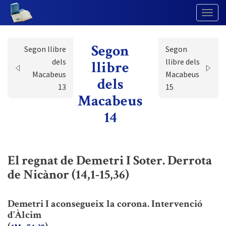
Togg
Navig
Segon
Segon llibre
Segon
dels
llibre dels
llibre
Macabeus
Macabeus
dels
13
15
Macabeus
14
El regnat de Demetri I Soter. Derrota
de Nicànor (14,1-15,36)
Demetri I aconsegueix la corona. Intervenció
d’Àlcim