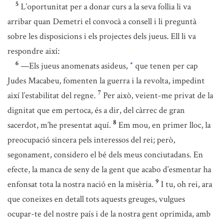
5
L’oportunitat per a donar curs a la seva follia li va
arribar quan Demetri el convocà a consell i li preguntà
sobre les disposicions i els projectes dels jueus. Ell li va
respondre així:
6
—Els jueus anomenats asideus,
que tenen per cap
*
Judes Macabeu, fomenten la guerra i la revolta, impedint
7
així l’estabilitat del regne.
Per això, veient-me privat de la
dignitat que em pertoca, és a dir, del càrrec de gran
8
sacerdot, m’he presentat aquí.
Em mou, en primer lloc, la
preocupació sincera pels interessos del rei; però,
segonament, considero el bé dels meus conciutadans. En
efecte, la manca de seny de la gent que acabo d’esmentar ha
9
enfonsat tota la nostra nació en la misèria.
I tu, oh rei, ara
que coneixes en detall tots aquests greuges, vulgues
ocupar-te del nostre país i de la nostra gent oprimida, amb