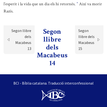
l’esperit i la vida que un dia els hi retornés.
Així va morir
*
Razís.
Segon
Segon llibre
Segon
dels
llibre dels
llibre
Macabeus
Macabeus
dels
13
15
Macabeus
14
BCI - Bíblia catalana. Traducció interconfessional