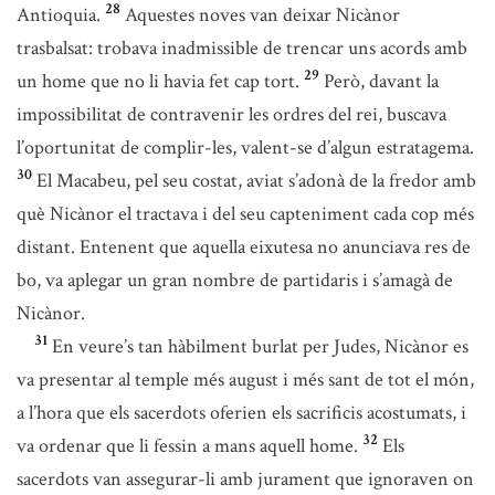
28
Antioquia.
Aquestes noves van deixar Nicànor
trasbalsat: trobava inadmissible de trencar uns acords amb
29
un home que no li havia fet cap tort.
Però, davant la
impossibilitat de contravenir les ordres del rei, buscava
l’oportunitat de complir-les, valent-se d’algun estratagema.
30
El Macabeu, pel seu costat, aviat s’adonà de la fredor amb
què Nicànor el tractava i del seu capteniment cada cop més
distant. Entenent que aquella eixutesa no anunciava res de
bo, va aplegar un gran nombre de partidaris i s’amagà de
Nicànor.
31
En veure’s tan hàbilment burlat per Judes, Nicànor es
va presentar al temple més august i més sant de tot el món,
a l’hora que els sacerdots oferien els sacrificis acostumats, i
32
va ordenar que li fessin a mans aquell home.
Els
sacerdots van assegurar-li amb jurament que ignoraven on