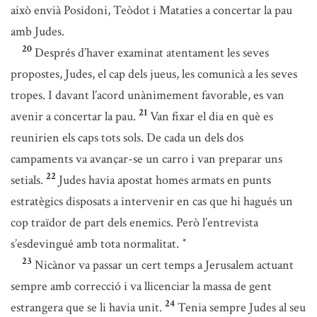
això envià Posidoni, Teòdot i Mataties a concertar la pau
amb Judes.
20
Després d’haver examinat atentament les seves
propostes, Judes, el cap dels jueus, les comunicà a les seves
tropes. I davant l’acord unànimement favorable, es van
21
avenir a concertar la pau.
Van fixar el dia en què es
reunirien els caps tots sols. De cada un dels dos
campaments va avançar-se un carro i van preparar uns
22
setials.
Judes havia apostat homes armats en punts
estratègics disposats a intervenir en cas que hi hagués un
cop traïdor de part dels enemics. Però l’entrevista
s’esdevingué amb tota normalitat.
*
23
Nicànor va passar un cert temps a Jerusalem actuant
sempre amb correcció i va llicenciar la massa de gent
24
estrangera que se li havia unit.
Tenia sempre Judes al seu