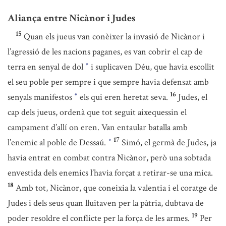
Aliança entre Nicànor i Judes
15
Quan els jueus van conèixer la invasió de Nicànor i
l’agressió de les nacions paganes, es van cobrir el cap de
terra en senyal de dol
i suplicaven Déu, que havia escollit
*
el seu poble per sempre i que sempre havia defensat amb
16
senyals manifestos
els qui eren heretat seva.
Judes, el
*
cap dels jueus, ordenà que tot seguit aixequessin el
campament d’allí on eren. Van entaular batalla amb
17
l’enemic al poble de Dessaú.
Simó, el germà de Judes, ja
*
havia entrat en combat contra Nicànor, però una sobtada
envestida dels enemics l’havia forçat a retirar-se una mica.
18
Amb tot, Nicànor, que coneixia la valentia i el coratge de
Judes i dels seus quan lluitaven per la pàtria, dubtava de
19
poder resoldre el conflicte per la força de les armes.
Per