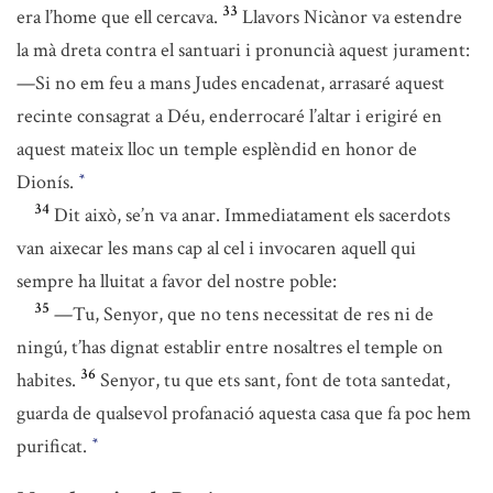
33
era l’home que ell cercava.
Llavors Nicànor va estendre
la mà dreta contra el santuari i pronuncià aquest jurament:
—Si no em feu a mans Judes encadenat, arrasaré aquest
recinte consagrat a Déu, enderrocaré l’altar i erigiré en
aquest mateix lloc un temple esplèndid en honor de
Dionís.
*
34
Dit això, se’n va anar. Immediatament els sacerdots
van aixecar les mans cap al cel i invocaren aquell qui
sempre ha lluitat a favor del nostre poble:
35
—Tu, Senyor, que no tens necessitat de res ni de
ningú, t’has dignat establir entre nosaltres el temple on
36
habites.
Senyor, tu que ets sant, font de tota santedat,
guarda de qualsevol profanació aquesta casa que fa poc hem
purificat.
*