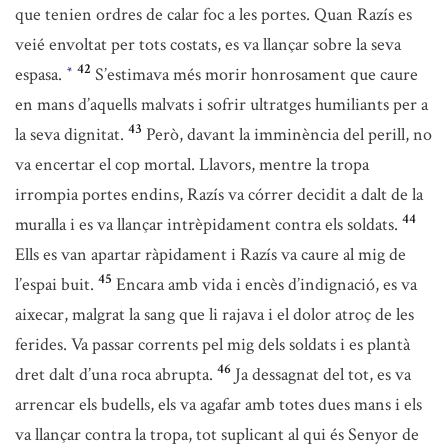
que tenien ordres de calar foc a les portes. Quan Razís es
veié envoltat per tots costats, es va llançar sobre la seva
42
espasa.
S’estimava més morir honrosament que caure
*
en mans d’aquells malvats i sofrir ultratges humiliants per a
43
la seva dignitat.
Però, davant la imminència del perill, no
va encertar el cop mortal. Llavors, mentre la tropa
irrompia portes endins, Razís va córrer decidit a dalt de la
44
muralla i es va llançar intrèpidament contra els soldats.
Ells es van apartar ràpidament i Razís va caure al mig de
45
l’espai buit.
Encara amb vida i encès d’indignació, es va
aixecar, malgrat la sang que li rajava i el dolor atroç de les
ferides. Va passar corrents pel mig dels soldats i es plantà
46
dret dalt d’una roca abrupta.
Ja dessagnat del tot, es va
arrencar els budells, els va agafar amb totes dues mans i els
va llançar contra la tropa, tot suplicant al qui és Senyor de