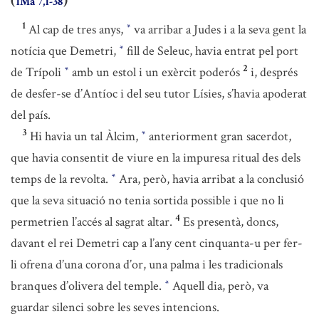
(
)
1Ma 7,1-38
1
Al cap de tres anys,
va arribar a Judes i a la seva gent la
*
notícia que Demetri,
fill de Seleuc, havia entrat pel port
*
2
de Trípoli
amb un estol i un exèrcit poderós
i, després
*
de desfer-se d’Antíoc i del seu tutor Lísies, s’havia apoderat
del país.
3
Hi havia un tal Àlcim,
anteriorment gran sacerdot,
*
que havia consentit de viure en la impuresa ritual des dels
temps de la revolta.
Ara, però, havia arribat a la conclusió
*
que la seva situació no tenia sortida possible i que no li
4
permetrien l’accés al sagrat altar.
Es presentà, doncs,
davant el rei Demetri cap a l’any cent cinquanta-u per fer-
li ofrena d’una corona d’or, una palma i les tradicionals
branques d’olivera del temple.
Aquell dia, però, va
*
guardar silenci sobre les seves intencions.