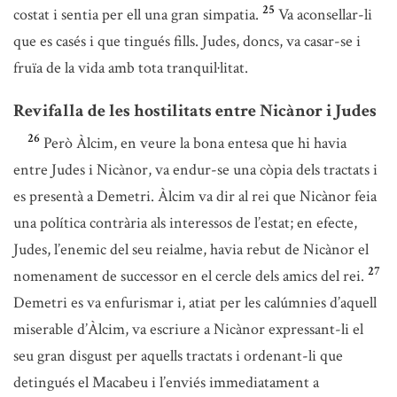
25
costat i sentia per ell una gran simpatia.
Va aconsellar-li
que es casés i que tingués fills. Judes, doncs, va casar-se i
fruïa de la vida amb tota tranquil·litat.
Revifalla de les hostilitats entre Nicànor i Judes
26
Però Àlcim, en veure la bona entesa que hi havia
entre Judes i Nicànor, va endur-se una còpia dels tractats i
es presentà a Demetri. Àlcim va dir al rei que Nicànor feia
una política contrària als interessos de l’estat; en efecte,
Judes, l’enemic del seu reialme, havia rebut de Nicànor el
27
nomenament de successor en el cercle dels amics del rei.
Demetri es va enfurismar i, atiat per les calúmnies d’aquell
miserable d’Àlcim, va escriure a Nicànor expressant-li el
seu gran disgust per aquells tractats i ordenant-li que
detingués el Macabeu i l’enviés immediatament a