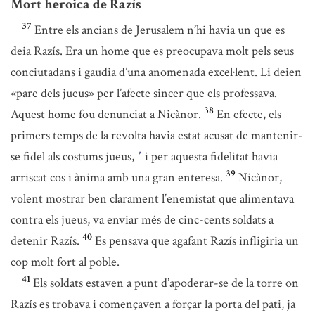
Mort heroica de Razís
37
Entre els ancians de Jerusalem n’hi havia un que es
deia Razís. Era un home que es preocupava molt pels seus
conciutadans i gaudia d’una anomenada excel·lent. Li deien
«pare dels jueus» per l’afecte sincer que els professava.
38
Aquest home fou denunciat a Nicànor.
En efecte, els
primers temps de la revolta havia estat acusat de mantenir-
se fidel als costums jueus,
i per aquesta fidelitat havia
*
39
arriscat cos i ànima amb una gran enteresa.
Nicànor,
volent mostrar ben clarament l’enemistat que alimentava
contra els jueus, va enviar més de cinc-cents soldats a
40
detenir Razís.
Es pensava que agafant Razís infligiria un
cop molt fort al poble.
41
Els soldats estaven a punt d’apoderar-se de la torre on
Razís es trobava i començaven a forçar la porta del pati, ja