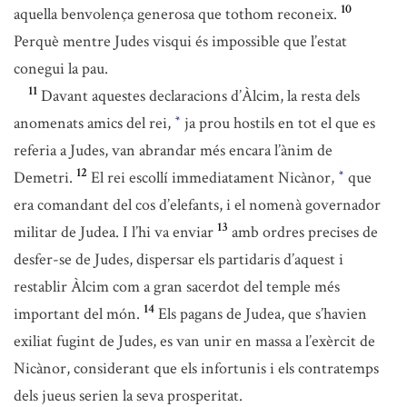
10
aquella benvolença generosa que tothom reconeix.
Perquè mentre Judes visqui és impossible que l’estat
conegui la pau.
11
Davant aquestes declaracions d’Àlcim, la resta dels
anomenats amics del rei,
ja prou hostils en tot el que es
*
referia a Judes, van abrandar més encara l’ànim de
12
Demetri.
El rei escollí immediatament Nicànor,
que
*
era comandant del cos d’elefants, i el nomenà governador
13
militar de Judea. I l’hi va enviar
amb ordres precises de
desfer-se de Judes, dispersar els partidaris d’aquest i
restablir Àlcim com a gran sacerdot del temple més
14
important del món.
Els pagans de Judea, que s’havien
exiliat fugint de Judes, es van unir en massa a l’exèrcit de
Nicànor, considerant que els infortunis i els contratemps
dels jueus serien la seva prosperitat.