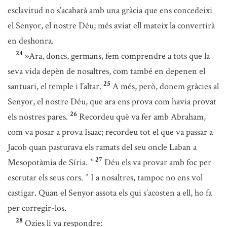
esclavitud no s’acabarà amb una gràcia que ens concedeixi
el Senyor, el nostre Déu; més aviat ell mateix la convertirà
en deshonra.
24
»Ara, doncs, germans, fem comprendre a tots que la
seva vida depèn de nosaltres, com també en depenen el
25
santuari, el temple i l’altar.
A més, però, donem gràcies al
Senyor, el nostre Déu, que ara ens prova com havia provat
26
els nostres pares.
Recordeu què va fer amb Abraham,
com va posar a prova Isaac; recordeu tot el que va passar a
Jacob quan pasturava els ramats del seu oncle Laban a
27
Mesopotàmia de Síria.
Déu els va provar amb foc per
*
escrutar els seus cors.
I a nosaltres, tampoc no ens vol
*
castigar. Quan el Senyor assota els qui s’acosten a ell, ho fa
per corregir-los.
28
Ozies li va respondre: