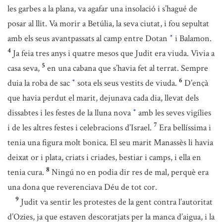
les garbes a la plana, va agafar una insolació i s’hagué de
posar al llit. Va morir a Betúlia, la seva ciutat, i fou sepultat
amb els seus avantpassats al camp entre Dotan
i Balamon.
*
4
Ja feia tres anys i quatre mesos que Judit era viuda. Vivia a
5
casa seva,
en una cabana que s’havia fet al terrat. Sempre
6
duia la roba de sac
sota els seus vestits de viuda.
D’ençà
*
que havia perdut el marit, dejunava cada dia, llevat dels
dissabtes i les festes de la lluna nova
amb les seves vigílies
*
7
i de les altres festes i celebracions d’Israel.
Era bellíssima i
tenia una figura molt bonica. El seu marit Manassès li havia
deixat or i plata, criats i criades, bestiar i camps, i ella en
8
tenia cura.
Ningú no en podia dir res de mal, perquè era
una dona que reverenciava Déu de tot cor.
9
Judit va sentir les protestes de la gent contra l’autoritat
d’Ozies, ja que estaven descoratjats per la manca d’aigua, i la