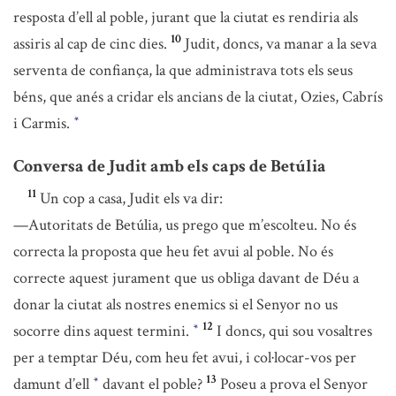
resposta d’ell al poble, jurant que la ciutat es rendiria als
10
assiris al cap de cinc dies.
Judit, doncs, va manar a la seva
serventa de confiança, la que administrava tots els seus
béns, que anés a cridar els ancians de la ciutat, Ozies, Cabrís
i Carmis.
*
Conversa de Judit amb els caps de Betúlia
11
Un cop a casa, Judit els va dir:
—Autoritats de Betúlia, us prego que m’escolteu. No és
correcta la proposta que heu fet avui al poble. No és
correcte aquest jurament que us obliga davant de Déu a
donar la ciutat als nostres enemics si el Senyor no us
12
socorre dins aquest termini.
I doncs, qui sou vosaltres
*
per a temptar Déu, com heu fet avui, i col·locar-vos per
13
damunt d’ell
davant el poble?
Poseu a prova el Senyor
*