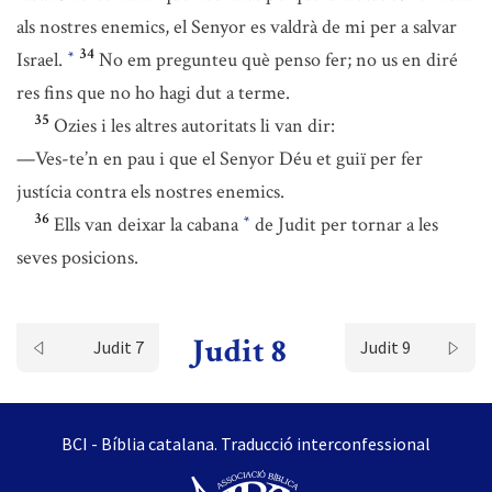
als nostres enemics, el Senyor es valdrà de mi per a salvar
34
Israel.
No em pregunteu què penso fer; no us en diré
*
res fins que no ho hagi dut a terme.
35
Ozies i les altres autoritats li van dir:
—Ves-te’n en pau i que el Senyor Déu et guiï per fer
justícia contra els nostres enemics.
36
Ells van deixar la cabana
de Judit per tornar a les
*
seves posicions.
Judit 8
Judit 7
Judit 9
BCI - Bíblia catalana. Traducció interconfessional