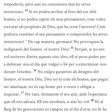
totpoderós, però així no coneixereu mai les seves
14
intencions.
Si no podeu arribar al fons del cor dels
homes, si no podeu captar els seus pensaments, com voleu
escrutar els propòsits de Déu, que ha creat l’univers? Com
podríeu conèixer el seu pensament o comprendre les seves
intencions?
De cap manera, germans! No provoqueu la
*
15
indignació del Senyor, el nostre Déu!
Perquè, si no ens
vol socórrer dintre aquests cinc dies, ell té prou poder per
a defensar-nos el dia que vulgui o bé per a exterminar-nos
16
davant l’enemic.
No exigiu garanties als designis del
Senyor, el nostre Déu. Déu no és com els homes, que pugui
ser amenaçat; no és cap home per a veure’s obligat a
17
negociar.
Per tant, demanem el seu ajut, amb l’esperança
18
que ell ens salvarà. Ell ens escoltarà, si així ho vol.
Ni al
llarg de les generacions ni tampoc en el dia d’avui, no hi ha