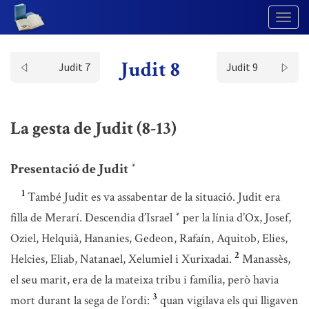
Togg
Navig
Judit 8
Judit 7
Judit 9
La gesta de Judit (8-13)
Presentació de Judit
*
1
També Judit es va assabentar de la situació. Judit era
filla de Merarí. Descendia d’Israel
per la línia d’Ox, Josef,
*
Oziel, Helquià, Hananies, Gedeon, Rafaín, Aquitob, Elies,
2
Helcies, Eliab, Natanael, Xelumiel i Xurixadai.
Manassès,
el seu marit, era de la mateixa tribu i família, però havia
3
mort durant la sega de l’ordi:
quan vigilava els qui lligaven