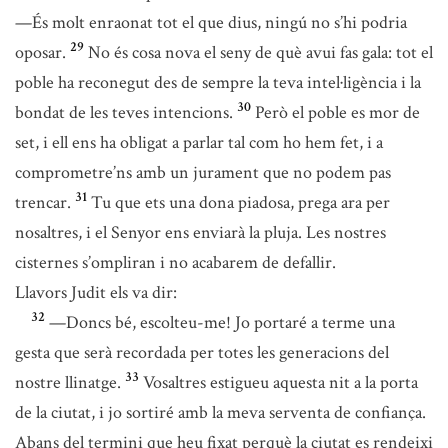
—És molt enraonat tot el que dius, ningú no s’hi podria
29
oposar.
No és cosa nova el seny de què avui fas gala: tot el
poble ha reconegut des de sempre la teva intel·ligència i la
30
bondat de les teves intencions.
Però el poble es mor de
set, i ell ens ha obligat a parlar tal com ho hem fet, i a
comprometre’ns amb un jurament que no podem pas
31
trencar.
Tu que ets una dona piadosa, prega ara per
nosaltres, i el Senyor ens enviarà la pluja. Les nostres
cisternes s’ompliran i no acabarem de defallir.
Llavors Judit els va dir:
32
—Doncs bé, escolteu-me! Jo portaré a terme una
gesta que serà recordada per totes les generacions del
33
nostre llinatge.
Vosaltres estigueu aquesta nit a la porta
de la ciutat, i jo sortiré amb la meva serventa de confiança.
Abans del termini que heu fixat perquè la ciutat es rendeixi