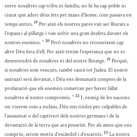
entre nosaltres cap tribu ni família, no hi ha cap poble ni
ciutat que adori déus fets per mans d’home, com passava en
19
temps antics.
Per això els nostres pares van ser lliurats a
l’espasa i al pillatge i van sofrir una gran desfeta davant els
20
nostres enemics.
Però nosaltres no reconeixem cap
*
altre Déu fora d’ell. Per això tenim l’esperança que no es
21
desentendrà de nosaltres ni del nostre llinatge.
Perquè,
si nosaltres som vençuts, també caurà tot Judea. El nostre
santuari serà devastat, i Déu ens demanarà comptes de la
profanació que els enemics cometran per haver fallat
22
nosaltres al nostre compromís.
I, enmig de les nacions
*
on viurem com a esclaus, Déu ens tindrà per culpables de
l’assassinat o del captiveri dels nostres germans i de la
devastació de la terra que ara posseïm. Per als amos que ens
23
comprin, serem motiu d’escàndol i d’escarnis.
La nostra