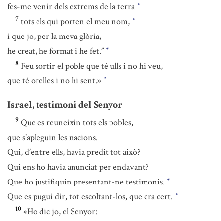
fes-me venir dels extrems de la terra
*
7
tots els qui porten el meu nom,
*
i que jo, per la meva glòria,
he creat, he format i he fet.”
*
8
Feu sortir el poble que té ulls i no hi veu,
que té orelles i no hi sent.»
*
Israel, testimoni del Senyor
9
Que es reuneixin tots els pobles,
que s’apleguin les nacions.
Qui, d’entre ells, havia predit tot això?
Qui ens ho havia anunciat per endavant?
Que ho justifiquin presentant-ne testimonis.
*
Que es pugui dir, tot escoltant-los, que era cert.
*
10
«Ho dic jo, el Senyor: