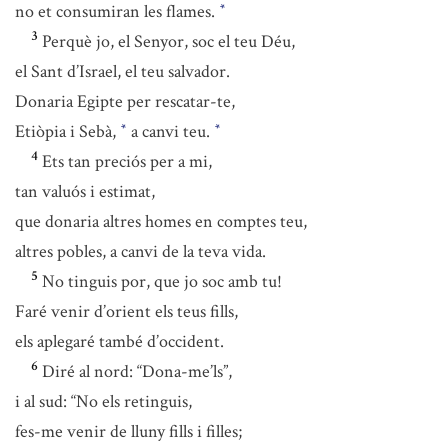
no et consumiran les flames.
*
3
Perquè jo, el Senyor, soc el teu Déu,
el Sant d’Israel, el teu salvador.
Donaria Egipte per rescatar-te,
Etiòpia i Sebà,
a canvi teu.
*
*
4
Ets tan preciós per a mi,
tan valuós i estimat,
que donaria altres homes en comptes teu,
altres pobles, a canvi de la teva vida.
5
No tinguis por, que jo soc amb tu!
Faré venir d’orient els teus fills,
els aplegaré també d’occident.
6
Diré al nord: “Dona-me’ls”,
i al sud: “No els retinguis,
fes-me venir de lluny fills i filles;