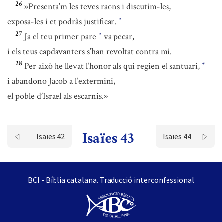
26
»Presenta’m les teves raons i discutim-les,
exposa-les i et podràs justificar.
*
27
Ja el teu primer pare
va pecar,
*
i els teus capdavanters s’han revoltat contra mi.
28
Per això he llevat l’honor als qui regien el santuari,
*
i abandono Jacob a l’extermini,
el poble d’Israel als escarnis.»
Isaïes 43
Isaïes 42
Isaïes 44
BCI - Bíblia catalana. Traducció interconfessional