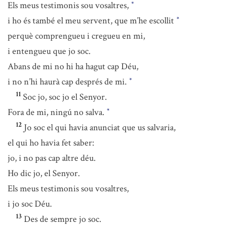
Els meus testimonis sou vosaltres,
*
i ho és també el meu servent, que m’he escollit
*
perquè comprengueu i cregueu en mi,
i entengueu que jo soc.
Abans de mi no hi ha hagut cap Déu,
i no n’hi haurà cap després de mi.
*
11
Soc jo, soc jo el Senyor.
Fora de mi, ningú no salva.
*
12
Jo soc el qui havia anunciat que us salvaria,
el qui ho havia fet saber:
jo, i no pas cap altre déu.
Ho dic jo, el Senyor.
Els meus testimonis sou vosaltres,
i jo soc Déu.
13
Des de sempre jo soc.