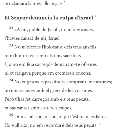
proclamarà la meva lloança.»
*
El Senyor denuncia la culpa d’Israel
*
22
«A mi, poble de Jacob, no m’invocaves;
t’havies cansat de mi, Israel.
23
No m’oferies l’holocaust dels teus anyells
ni m’honoraves amb els teus sacrificis.
I jo no em feia carregós demanant-te ofrenes
ni et fatigava perquè em cremessis encens.
24
No et gastaves pas diners comprant-me aromes;
no em saciaves amb el greix de les víctimes.
Però t’has fet carregós amb els teus pecats,
m’has cansat amb les teves culpes.
25
Doncs bé, soc jo, soc jo qui t’esborra les faltes.
Ho vull així: no em recordaré dels teus pecats.
*