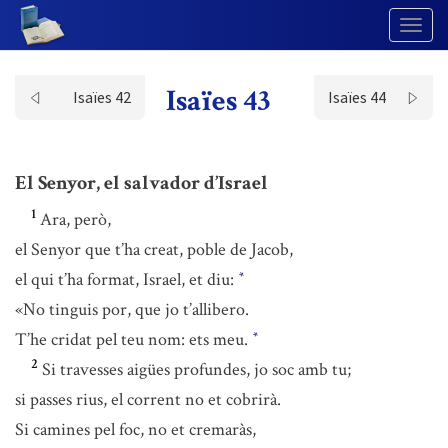
Togg
Navig
Isaïes 43
Isaïes 42
Isaïes 44
El Senyor, el salvador d’Israel
1
Ara, però,
el Senyor que t’ha creat, poble de Jacob,
el qui t’ha format, Israel, et diu:
*
«No tinguis por, que jo t’allibero.
T’he cridat pel teu nom: ets meu.
*
2
Si travesses aigües profundes, jo soc amb tu;
si passes rius, el corrent no et cobrirà.
Si camines pel foc, no et cremaràs,