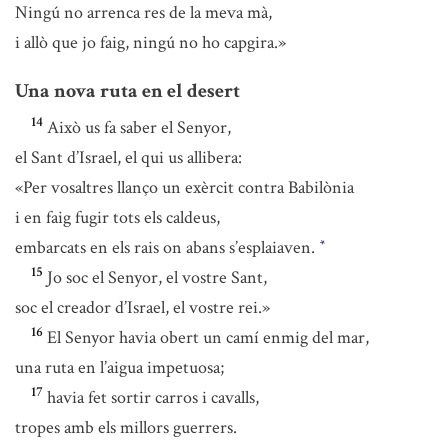
Ningú no arrenca res de la meva mà,
i allò que jo faig, ningú no ho capgira.»
Una nova ruta en el desert
14
Això us fa saber el Senyor,
el Sant d’Israel, el qui us allibera:
«Per vosaltres llanço un exèrcit contra Babilònia
i en faig fugir tots els caldeus,
embarcats en els rais on abans s’esplaiaven.
*
15
Jo soc el Senyor, el vostre Sant,
soc el creador d’Israel, el vostre rei.»
16
El Senyor havia obert un camí enmig del mar,
una ruta en l’aigua impetuosa;
17
havia fet sortir carros i cavalls,
tropes amb els millors guerrers.