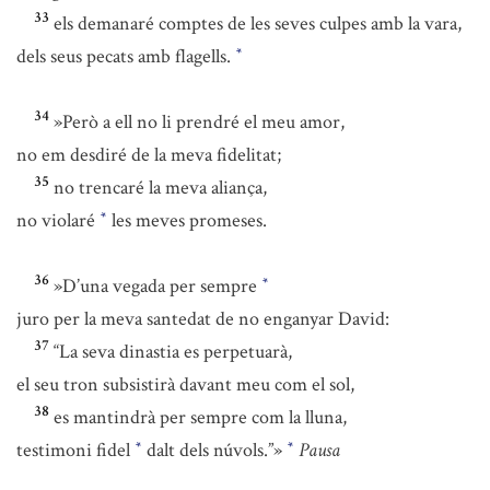
33
els demanaré comptes de les seves culpes amb la vara,
dels seus pecats amb flagells.
*
34
»Però a ell no li prendré el meu amor,
no em desdiré de la meva fidelitat;
35
no trencaré la meva aliança,
no violaré
les meves promeses.
*
36
»D’una vegada per sempre
*
juro per la meva santedat de no enganyar David:
37
“La seva dinastia es perpetuarà,
el seu tron subsistirà davant meu com el sol,
38
es mantindrà per sempre com la lluna,
testimoni fidel
dalt dels núvols.”»
Pausa
*
*