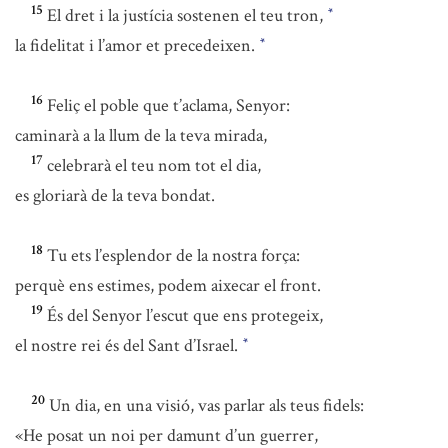
15
El dret i la justícia sostenen el teu tron,
*
la fidelitat i l’amor et precedeixen.
*
16
Feliç el poble que t’aclama, Senyor:
caminarà a la llum de la teva mirada,
17
celebrarà el teu nom tot el dia,
es gloriarà de la teva bondat.
18
Tu ets l’esplendor de la nostra força:
perquè ens estimes, podem aixecar el front.
19
És del Senyor l’escut que ens protegeix,
el nostre rei és del Sant d’Israel.
*
20
Un dia, en una visió, vas parlar als teus fidels:
«He posat un noi per damunt d’un guerrer,