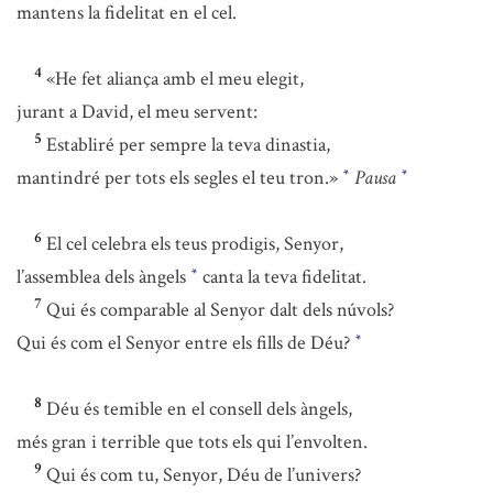
mantens la fidelitat en el cel.
4
«He fet aliança amb el meu elegit,
jurant a David, el meu servent:
5
Establiré per sempre la teva dinastia,
mantindré per tots els segles el teu tron.»
Pausa
*
*
6
El cel celebra els teus prodigis, Senyor,
l’assemblea dels àngels
canta la teva fidelitat.
*
7
Qui és comparable al Senyor dalt dels núvols?
Qui és com el Senyor entre els fills de Déu?
*
8
Déu és temible en el consell dels àngels,
més gran i terrible que tots els qui l’envolten.
9
Qui és com tu, Senyor, Déu de l’univers?