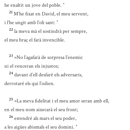
he enaltit un jove del poble.
*
21
M’he fixat en David, el meu servent,
i l’he ungit amb l’oli sant:
*
22
la meva mà el sostindrà per sempre,
el meu braç el farà invencible.
23
»No l’agafarà de sorpresa l’enemic
ni el venceran els injustos;
24
davant d’ell desfaré els adversaris,
derrotaré els qui l’odien.
25
»La meva fidelitat i el meu amor seran amb ell,
en el meu nom aixecarà el seu front;
26
estendré als mars el seu poder,
a les aigües abismals el seu domini.
*