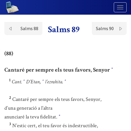
Togg
Navig
Salms 89
Salms 88
Salms 90
(88)
Cantaré per sempre els teus favors, Senyor
*
1
Cant.
D’Etan,
l’ezrahita.
*
*
*
2
Cantaré per sempre els teus favors, Senyor,
d’una generació a l’altra
anunciaré la teva fidelitat.
*
3
N’estic cert, el teu favor és indestructible,