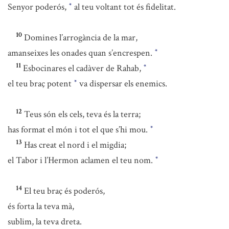
Senyor poderós,
al teu voltant tot és fidelitat.
*
10
Domines l’arrogància de la mar,
amanseixes les onades quan s’encrespen.
*
11
Esbocinares el cadàver de Rahab,
*
el teu braç potent
va dispersar els enemics.
*
12
Teus són els cels, teva és la terra;
has format el món i tot el que s’hi mou.
*
13
Has creat el nord i el migdia;
el Tabor i l’Hermon aclamen el teu nom.
*
14
El teu braç és poderós,
és forta la teva mà,
sublim, la teva dreta.