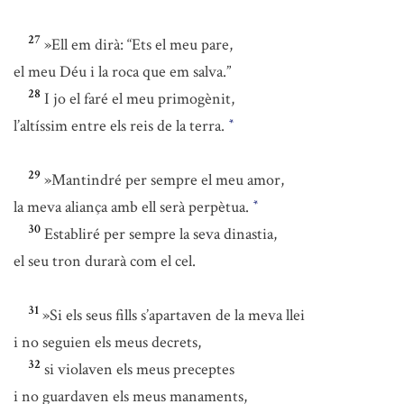
27
»Ell em dirà: “Ets el meu pare,
el meu Déu i la roca que em salva.”
28
I jo el faré el meu primogènit,
l’altíssim entre els reis de la terra.
*
29
»Mantindré per sempre el meu amor,
la meva aliança amb ell serà perpètua.
*
30
Establiré per sempre la seva dinastia,
el seu tron durarà com el cel.
31
»Si els seus fills s’apartaven de la meva llei
i no seguien els meus decrets,
32
si violaven els meus preceptes
i no guardaven els meus manaments,