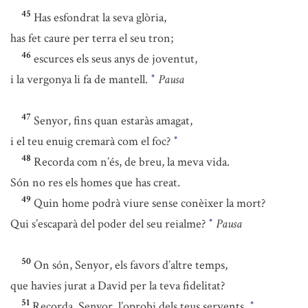
45
Has esfondrat la seva glòria,
has fet caure per terra el seu tron;
46
escurces els seus anys de joventut,
i la vergonya li fa de mantell.
Pausa
*
47
Senyor, fins quan estaràs amagat,
i el teu enuig cremarà com el foc?
*
48
Recorda com n’és, de breu, la meva vida.
Són no res els homes que has creat.
49
Quin home podrà viure sense conèixer la mort?
Qui s’escaparà del poder del seu reialme?
Pausa
*
50
On són, Senyor, els favors d’altre temps,
que havies jurat a David per la teva fidelitat?
51
Recorda, Senyor, l’oprobi dels teus servents.
*