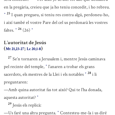
en la pregària, creieu que ja ho teniu concedit, i ho rebreu.
25
I quan pregueu, si teniu res contra algú, perdoneu-ho,
*
i així també el vostre Pare del cel us perdonarà les vostres
26
faltes.
(26)
*
*
L’autoritat de Jesús
(
;
)
Mt 21,23-27
Lc 20,1-8
27
Se’n tornaren a Jerusalem i, mentre Jesús caminava
pel recinte del temple,
l’anaren a trobar els grans
*
28
sacerdots, els mestres de la Llei i els notables
i li
*
preguntaren:
—Amb quina autoritat fas tot això? Qui te l’ha donada,
aquesta autoritat?
*
29
Jesús els replicà:
—Us faré una altra pregunta.
Contesteu-me-la i us diré
*