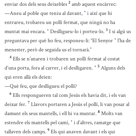
2
enviar dos dels seus deixebles
amb aquest encàrrec:
—Aneu al poble que teniu al davant,
i així que hi
*
entrareu, trobareu un pollí fermat, que ningú no ha
3
muntat mai encara.
Deslligueu-lo i porteu-lo.
I si algú us
*
preguntava per què ho feu, responeu-li: “El Senyor
l’ha de
*
menester, però de seguida us el tornarà.”
4
Ells se n’anaren i trobaren un pollí fermat al costat
5
d’una porta, fora al carrer, i el deslligaren.
Alguns dels
*
qui eren allà els deien:
—Què feu, que deslligueu el pollí?
6
Ells respongueren tal com Jesús els havia dit, i els van
7
deixar fer.
Llavors portaren a Jesús el pollí, li van posar al
8
damunt els seus mantells, i ell hi va muntar.
Molts van
estendre els mantells pel camí,
i d’altres, ramatge que
*
9
tallaven dels camps.
Els qui anaven davant i els qui