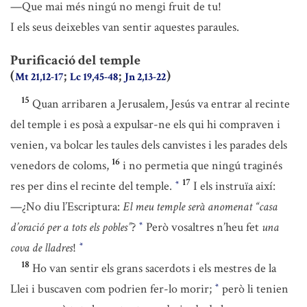
—Que mai més ningú no mengi fruit de tu!
I els seus deixebles van sentir aquestes paraules.
Purificació del temple
(
;
;
)
Mt 21,12-17
Lc 19,45-48
Jn 2,13-22
15
Quan arribaren a Jerusalem, Jesús va entrar al recinte
del temple i es posà a expulsar-ne els qui hi compraven i
venien, va bolcar les taules dels canvistes i les parades dels
16
venedors de coloms,
i no permetia que ningú traginés
17
res per dins el recinte del temple.
I els instruïa així:
*
—¿No diu l’Escriptura:
El meu temple serà anomenat “casa
d’oració per a tots els pobles”
?
Però vosaltres n’heu fet
una
*
cova de lladres
!
*
18
Ho van sentir els grans sacerdots i els mestres de la
Llei i buscaven com podrien fer-lo morir;
però li tenien
*