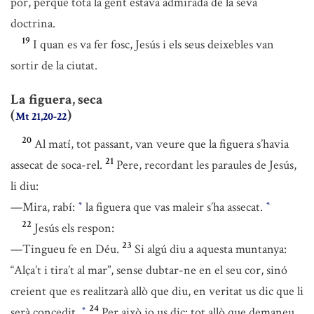
por, perquè tota la gent estava admirada de la seva
doctrina.
19
I quan es va fer fosc, Jesús i els seus deixebles van
sortir de la ciutat.
La figuera, seca
(
)
Mt 21,20-22
20
Al matí, tot passant, van veure que la figuera s’havia
21
assecat de soca-rel.
Pere, recordant les paraules de Jesús,
li diu:
—Mira, rabí:
la figuera que vas maleir s’ha assecat.
*
*
22
Jesús els respon:
23
—Tingueu fe en Déu.
Si algú diu a aquesta muntanya:
“Alça’t i tira’t al mar”, sense dubtar-ne en el seu cor, sinó
creient que es realitzarà allò que diu, en veritat us dic que li
24
serà concedit.
Per això jo us dic: tot allò que demaneu
*