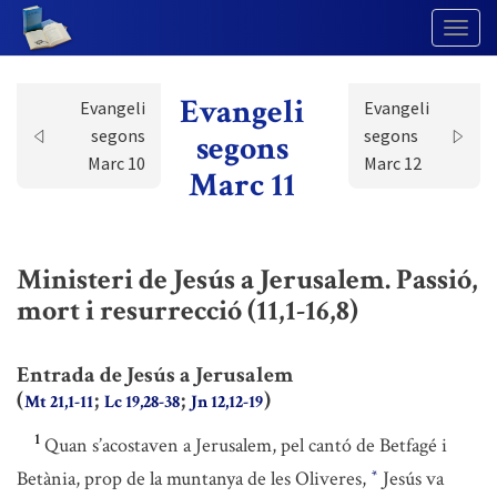
Togg
Navig
Evangeli
Evangeli
Evangeli
segons
segons
segons
Marc 10
Marc 12
Marc 11
Ministeri de Jesús a Jerusalem. Passió,
mort i resurrecció (11,1-16,8)
Entrada de Jesús a Jerusalem
(
;
;
)
Mt 21,1-11
Lc 19,28-38
Jn 12,12-19
1
Quan s’acostaven a Jerusalem, pel cantó de Betfagé i
Betània, prop de la muntanya de les Oliveres,
Jesús va
*