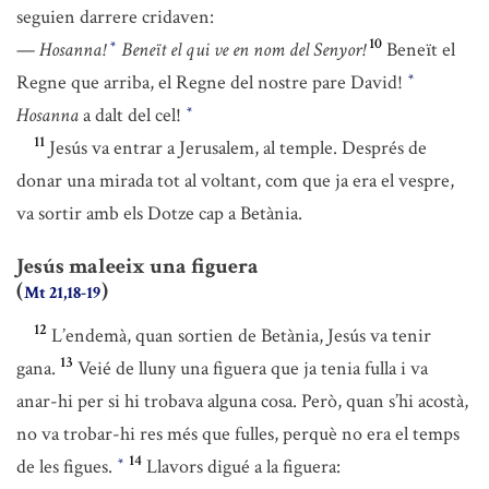
seguien darrere cridaven:
10
—
Hosanna!
Beneït el qui ve en nom del Senyor!
Beneït el
*
Regne que arriba, el Regne del nostre pare David!
*
Hosanna
a dalt del cel!
*
11
Jesús va entrar a Jerusalem, al temple. Després de
donar una mirada tot al voltant, com que ja era el vespre,
va sortir amb els Dotze cap a Betània.
Jesús maleeix una figuera
(
)
Mt 21,18-19
12
L’endemà, quan sortien de Betània, Jesús va tenir
13
gana.
Veié de lluny una figuera que ja tenia fulla i va
anar-hi per si hi trobava alguna cosa. Però, quan s’hi acostà,
no va trobar-hi res més que fulles, perquè no era el temps
14
de les figues.
Llavors digué a la figuera:
*