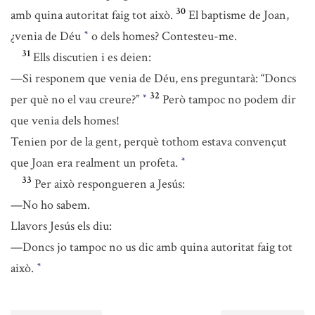
30
amb quina autoritat faig tot això.
El baptisme de Joan,
¿venia de Déu
o dels homes? Contesteu-me.
*
31
Ells discutien i es deien:
—Si responem que venia de Déu, ens preguntarà: “Doncs
32
per què no el vau creure?”
Però tampoc no podem dir
*
que venia dels homes!
Tenien por de la gent, perquè tothom estava convençut
que Joan era realment un profeta.
*
33
Per això respongueren a Jesús:
—No ho sabem.
Llavors Jesús els diu:
—Doncs jo tampoc no us dic amb quina autoritat faig tot
això.
*