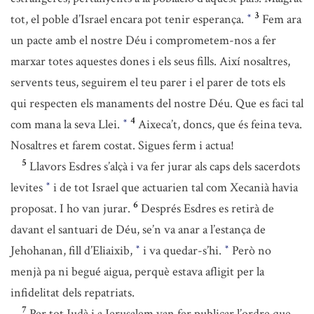
3
tot, el poble d’Israel encara pot tenir esperança.
Fem ara
*
un pacte amb el nostre Déu i comprometem-nos a fer
marxar totes aquestes dones i els seus fills. Així nosaltres,
servents teus, seguirem el teu parer i el parer de tots els
qui respecten els manaments del nostre Déu. Que es faci tal
4
com mana la seva Llei.
Aixeca’t, doncs, que és feina teva.
*
Nosaltres et farem costat. Sigues ferm i actua!
5
Llavors Esdres s’alçà i va fer jurar als caps dels sacerdots
levites
i de tot Israel que actuarien tal com Xecanià havia
*
6
proposat. I ho van jurar.
Després Esdres es retirà de
davant el santuari de Déu, se’n va anar a l’estança de
Jehohanan, fill d’Eliaixib,
i va quedar-s’hi.
Però no
*
*
menjà pa ni begué aigua, perquè estava afligit per la
infidelitat dels repatriats.
7
Per tot Judà i a Jerusalem van fer publicar l’ordre que