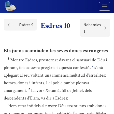
Togg
Navig
Esdres 10
Esdres 9
Nehemies
1
Els jueus acomiaden les seves dones estrangeres
1
Mentre Esdres, prosternat davant el santuari de Déu i
plorant, feia aquesta pregària i aquesta confessió,
s’anà
*
aplegant al seu voltant una immensa multitud d’israelites:
homes, dones i infants. I el poble també plorava
2
amargament.
Llavors Xecanià, fill de Jehiel, dels
descendents d’Elam, va dir a Esdres:
—Hem estat infidels al nostre Déu casant-nos amb dones
estrangeres, pertanyents a la població d’aquest país. Malgrat