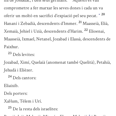
fill de Jossadac, i dels seus germans.
Aquests es van
comprometre a fer marxar les seves dones i cada un va
20
oferir un moltó en sacrifici d’expiació pel seu pecat.
*
21
Hananí i Zebadià, descendents d’Immer.
Maasseià, Elià,
22
Xemaià, Jehiel i Uzià, descendents d’Harim.
Elioenai,
Maasseià, Ixmael, Netanel, Jozabad i Elassà, descendents de
Paixhur.
23
Dels levites:
Jozabad, Ximí, Quelaià (anomenat també Quelità), Petahià,
Jehudà i Elièzer.
24
Dels cantors:
Eliaixib.
Dels porters:
Xal·lum, Tèlem i Urí.
25
De la resta dels israelites:
*