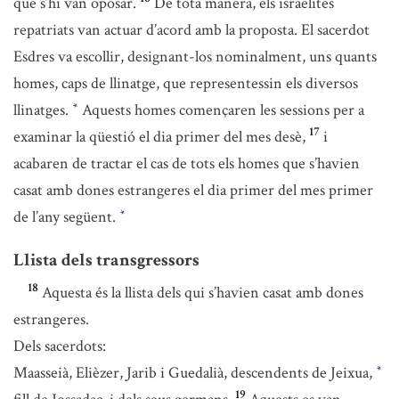
que s’hi van oposar.
De tota manera, els israelites
repatriats van actuar d’acord amb la proposta. El sacerdot
Esdres va escollir, designant-los nominalment, uns quants
homes, caps de llinatge, que representessin els diversos
llinatges.
Aquests homes començaren les sessions per a
*
17
examinar la qüestió el dia primer del mes desè,
i
acabaren de tractar el cas de tots els homes que s’havien
casat amb dones estrangeres el dia primer del mes primer
de l’any següent.
*
Llista dels transgressors
18
Aquesta és la llista dels qui s’havien casat amb dones
estrangeres.
Dels sacerdots:
Maasseià, Elièzer, Jarib i Guedalià, descendents de Jeixua,
*
19