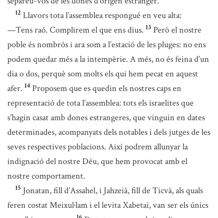
separeu-vos de les dones d’origen estranger.
12
Llavors tota l’assemblea respongué en veu alta:
13
—Tens raó. Complirem el que ens dius.
Però el nostre
poble és nombrós i ara som a l’estació de les pluges: no ens
podem quedar més a la intempèrie. A més, no és feina d’un
dia o dos, perquè som molts els qui hem pecat en aquest
14
afer.
Proposem que es quedin els nostres caps en
representació de tota l’assemblea: tots els israelites que
s’hagin casat amb dones estrangeres, que vinguin en dates
determinades, acompanyats dels notables i dels jutges de les
seves respectives poblacions. Així podrem allunyar la
indignació del nostre Déu, que hem provocat amb el
nostre comportament.
15
Jonatan, fill d’Assahel, i Jahzeià, fill de Ticvà, als quals
feren costat Meixul·lam i el levita Xabetai, van ser els únics
16