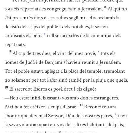
8
tots els repatriats es congreguessin a Jerusalem.
Al qui no
s’hi presentés dins els tres dies següents, d’acord amb la
decisió dels caps del poble i dels notables, li serien
confiscats els béns
i ell seria exclòs de la comunitat dels
*
repatriats.
9
Al cap de tres dies, el vint del mes novè,
tots els
*
homes de Judà i de Benjamí s’havien reunit a Jerusalem.
Tot el poble estava aplegat a la plaça del temple, tremolant
no solament per tot l’afer sinó també per la pluja que queia.
10
El sacerdot Esdres es posà dret i els digué:
—Heu estat infidels casant-vos amb dones estrangeres.
11
Així heu fet créixer la culpa d’Israel.
Reconeixeu ara
l’honor que deveu al Senyor, Déu dels vostres pares,
i feu
*
la seva voluntat: aparteu-vos dels altres habitants del país,