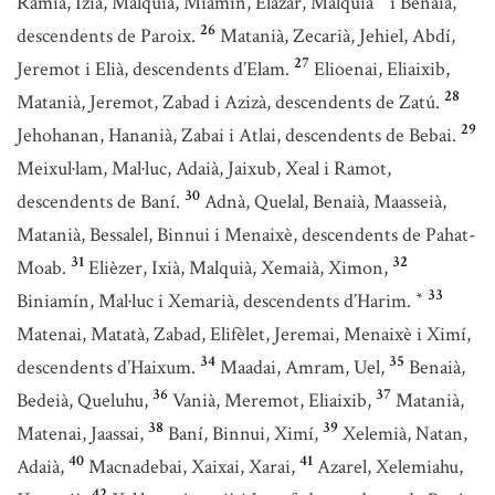
Ramià, Izià, Malquià, Miamín, Elazar, Malquià
i Benaià,
26
descendents de Paroix.
Matanià, Zecarià, Jehiel, Abdí,
27
Jeremot i Elià, descendents d’Elam.
Elioenai, Eliaixib,
28
Matanià, Jeremot, Zabad i Azizà, descendents de Zatú.
29
Jehohanan, Hananià, Zabai i Atlai, descendents de Bebai.
Meixul·lam, Mal·luc, Adaià, Jaixub, Xeal i Ramot,
30
descendents de Baní.
Adnà, Quelal, Benaià, Maasseià,
Matanià, Bessalel, Binnui i Menaixè, descendents de Pahat-
31
32
Moab.
Elièzer, Ixià, Malquià, Xemaià, Ximon,
33
Biniamín, Mal·luc i Xemarià, descendents d’Harim.
*
Matenai, Matatà, Zabad, Elifèlet, Jeremai, Menaixè i Ximí,
34
35
descendents d’Haixum.
Maadai, Amram, Uel,
Benaià,
36
37
Bedeià, Queluhu,
Vanià, Meremot, Eliaixib,
Matanià,
38
39
Matenai, Jaassai,
Baní, Binnui, Ximí,
Xelemià, Natan,
40
41
Adaià,
Macnadebai, Xaixai, Xarai,
Azarel, Xelemiahu,
42