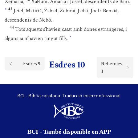
Xemarià,
Xal·lum, Amarià i Jossef, descendents de Baní.
43
Jeiel, Matitià, Zabad, Zebinà, Jadai, Joel i Benaià,
*
descendents de Nebó.
44
Tots aquests s’havien casat amb dones estrangeres, i
alguns ja n’havien tingut fills.
*
Esdres 10
Esdres 9
Nehemies
1
BCI - Bíblia catalana. Traducció interconfessional
BCI - També disponible en APP