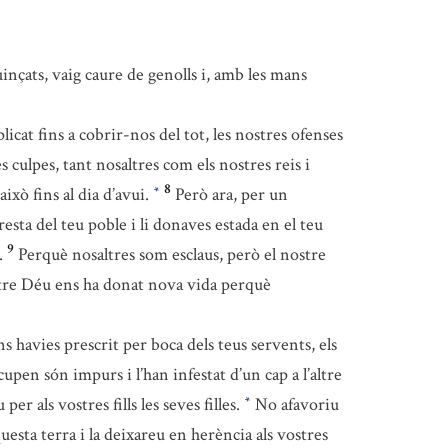
uinçats, vaig caure de genolls i, amb les mans
icat fins a cobrir-nos del tot, les nostres ofenses
s culpes, tant nosaltres com els nostres reis i
8
això fins al dia d’avui.
Però ara, per un
*
sta del teu poble i li donaves estada en el teu
9
.
Perquè nosaltres som esclaus, però el nostre
tre Déu ens ha donat nova vida perquè
s havies prescrit per boca dels teus servents, els
upen són impurs i l’han infestat d’un cap a l’altre
per als vostres fills les seves filles.
No afavoriu
*
esta terra i la deixareu en herència als vostres