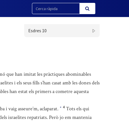
Esdres 10
 sinó que han imitat les pràctiques abominables
raelites i els seus fills s’han casat amb les dones dels
tables han estat els primers a cometre aquesta
4
rba i vaig asseure’m, aclaparat.
Tots els qui
*
dels israelites repatriats. Però jo em mantenia