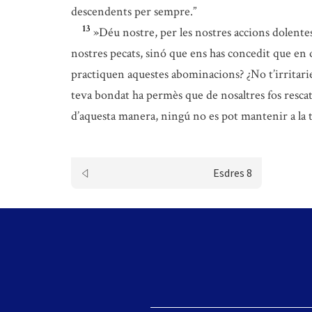
descendents per sempre.”
13
»Déu nostre, per les nostres accions dolentes
nostres pecats, sinó que ens has concedit que en
practiquen aquestes abominacions? ¿No t’irritarie
teva bondat ha permès que de nosaltres fos rescatad
d’aquesta manera, ningú no es pot mantenir a la 
Esdres 8