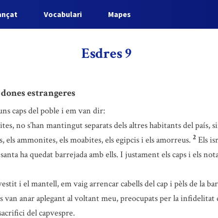
ançat
Vocabulari
Mapes
Esdres 9
 dones estrangeres
uns caps del poble i em van dir:
evites, no s’han mantingut separats dels altres habitants del país,
2
eus, els ammonites, els moabites, els egipcis i els amorreus.
Els is
 santa ha quedat barrejada amb ells. I justament els caps i els no
stit i el mantell, em vaig arrencar cabells del cap i pèls de la ba
s van anar aplegant al voltant meu, preocupats per la infidelitat 
sacrifici del capvespre.