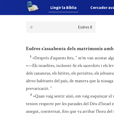
Llegir la Bíblia
Cercador av
Esdres 8
Esdres s’assabenta dels matrimonis amb
1
»Després d’aquests fets,
se’m van acostar alg
*
»—Els israelites, incloent-hi els sacerdots i els l
dels cananeus, els hitites, els perizites, els jebus
altres habitants del país, de manera que la nissaga
prevaricació.
*
3
»Quan vaig sentir això, em vaig esquinçar el ve
tenien respecte per les paraules del Déu d’Israel e
assegut, consternat, fins que va arribar l’hora del 