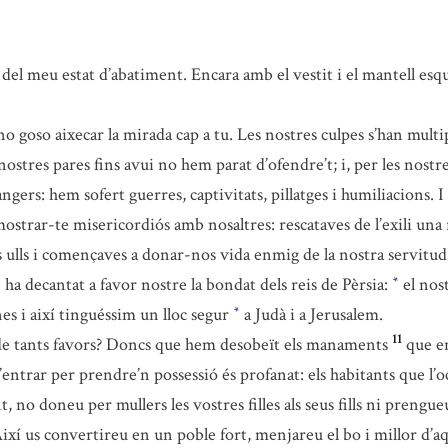
r del meu estat d’abatiment. Encara amb el vestit i el mantell esq
goso aixecar la mirada cap a tu. Les nostres culpes s’han multipl
ostres pares fins avui no hem parat d’ofendre’t; i, per les nostre
gers: hem sofert guerres, captivitats, pillatges i humiliacions. I 
rar-te misericordiós amb nosaltres: rescataves de l’exili una re
res ulls i començaves a donar-nos vida enmig de la nostra servitud
ha decantat a favor nostre la bondat dels reis de Pèrsia:
el nos
*
es i així tinguéssim un lloc segur
a Judà i a Jerusalem.
*
11
 de tants favors? Doncs que hem desobeït els manaments
que en
’entrar per prendre’n possessió és profanat: els habitants que l’oc
t, no doneu per mullers les vostres filles als seus fills ni prengueu 
ixí us convertireu en un poble fort, menjareu el bo i millor d’aqu