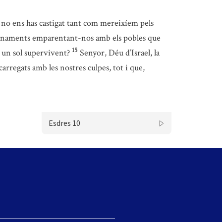
u no ens has castigat tant com mereixíem pels
manaments emparentant-nos amb els pobles que
15
i un sol supervivent?
Senyor, Déu d’Israel, la
carregats amb les nostres culpes, tot i que,
Esdres 10