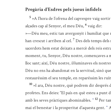
Pregària d’Esdres pels jueus infidels
5
»A l’hora de l’ofrena del capvespre vaig sorti
6
alçades cap al Senyor, el meu Déu,
vaig dir:
»—Déu meu, estic tan avergonyit i humiliat que no 
7
han crescut i arriben al cel.
Des dels temps dels n
sacerdots hem estat deixats a mercè dels reis estran
moment, tu, Senyor, Déu nostre, començaves a most
lloc sant; així, Déu nostre, il·luminaves els nost
Déu no ens ha abandonat en la servitud, sinó que 
restauréssim el seu temple, en reparéssim les ruïn
10
»I ara, Déu nostre, què podrem dir després
profetes. Ens deies: “El país en què esteu a punt d
12
amb les seves pràctiques abominables.
Per tan
*
mai el benestar i la prosperitat d’aquesta gent.
A
*