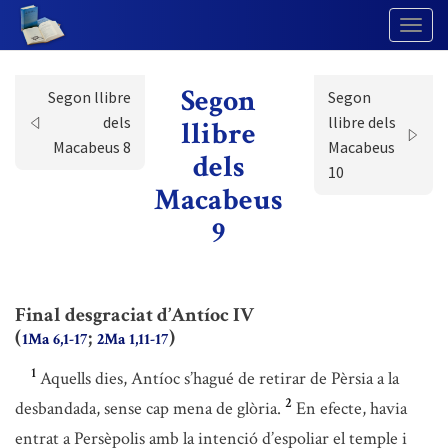
Togg
Navig
Segon
Segon llibre
Segon
dels
llibre dels
llibre
Macabeus 8
Macabeus
dels
10
Macabeus
9
Final desgraciat d’Antíoc IV
(
;
)
1Ma 6,1-17
2Ma 1,11-17
1
Aquells dies, Antíoc s’hagué de retirar de Pèrsia a la
2
desbandada, sense cap mena de glòria.
En efecte, havia
entrat a Persèpolis amb la intenció d’espoliar el temple i