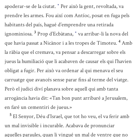
apoderar-se de la ciutat.
Per això la gent, revoltada, va
*
prendre les armes. Fou així com Antíoc, posat en fuga pels
habitants del país, hagué d’emprendre una retirada
3
ignominiosa.
Prop d’Ecbàtana,
va arribar-li la nova del
*
4
que havia passat a Nicànor i a les tropes de Timoteu.
Amb
la ràbia que el cremava, va pensar a descarregar sobre els
jueus la humiliació que li acabaven de causar els qui l’havien
obligat a fugir. Per això va ordenar al qui menava el seu
carruatge que avancés sense parar fins al terme del viatge.
Però el judici diví planava sobre aquell qui amb tanta
arrogància havia dit: «Tan bon punt arribaré a Jerusalem,
en faré un cementiri de jueus.»
5
El Senyor, Déu d’Israel, que tot ho veu, el va ferir amb
un mal invisible i incurable. Acabava de pronunciar
aquelles paraules, quan li vingué un mal de ventre que no