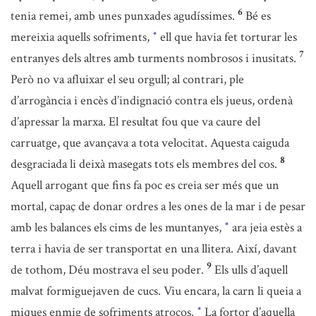
6
tenia remei, amb unes punxades agudíssimes.
Bé es
mereixia aquells sofriments,
ell que havia fet torturar les
*
7
entranyes dels altres amb turments nombrosos i inusitats.
Però no va afluixar el seu orgull; al contrari, ple
d’arrogància i encès d’indignació contra els jueus, ordenà
d’apressar la marxa. El resultat fou que va caure del
carruatge, que avançava a tota velocitat. Aquesta caiguda
8
desgraciada li deixà masegats tots els membres del cos.
Aquell arrogant que fins fa poc es creia ser més que un
mortal, capaç de donar ordres a les ones de la mar i de pesar
amb les balances els cims de les muntanyes,
ara jeia estès a
*
terra i havia de ser transportat en una llitera. Així, davant
9
de tothom, Déu mostrava el seu poder.
Els ulls d’aquell
malvat formiguejaven de cucs. Viu encara, la carn li queia a
miques enmig de sofriments atroços.
La fortor d’aquella
*