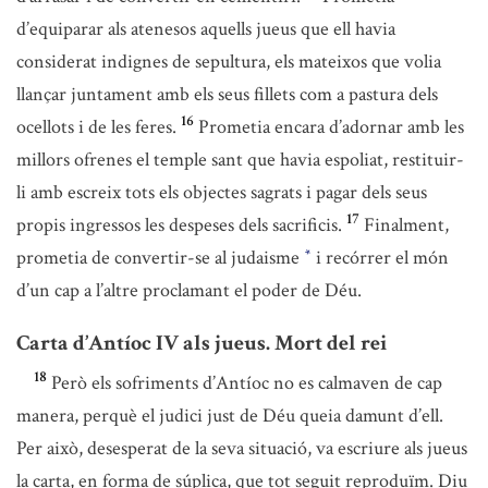
d’equiparar als atenesos aquells jueus que ell havia
considerat indignes de sepultura, els mateixos que volia
llançar juntament amb els seus fillets com a pastura dels
16
ocellots i de les feres.
Prometia encara d’adornar amb les
millors ofrenes el temple sant que havia espoliat, restituir-
li amb escreix tots els objectes sagrats i pagar dels seus
17
propis ingressos les despeses dels sacrificis.
Finalment,
prometia de convertir-se al judaisme
i recórrer el món
*
d’un cap a l’altre proclamant el poder de Déu.
Carta d’Antíoc IV als jueus. Mort del rei
18
Però els sofriments d’Antíoc no es calmaven de cap
manera, perquè el judici just de Déu queia damunt d’ell.
Per això, desesperat de la seva situació, va escriure als jueus
la carta, en forma de súplica, que tot seguit reproduïm. Diu