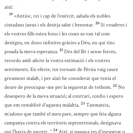
així:
19
«Antíoc, rei i cap de l’exèrcit, saluda els nobles
20
ciutadans jueus i els desitja salut i benestar.
Si vosaltres i
els vostres fills esteu bons i les coses us van tal com
desitgeu, en dono infinites gràcies a Déu, en qui tinc
21
posada la meva esperança.
Des del llit i sense forces,
recordo amb afecte la vostra estimació i els vostres
sentiments. En efecte, tot tornant de Pèrsia vaig caure
greument malalt, i per això he considerat que tenia el
22
deure de preocupar-me per la seguretat de tothom.
No
desespero de la meva situació; al contrari, confio i espero
23
que em restabliré d’aquesta malaltia.
Tanmateix,
m’adono que també el meu pare, sempre que feia alguna
campanya contra els territoris septentrionals, designava
24
qui l’havia de succeir.
Així, si passava res d’inesperat o
*