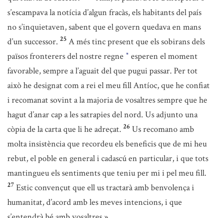
s’escampava la notícia d’algun fracàs, els habitants del país
no s’inquietaven, sabent que el govern quedava en mans
25
d’un successor.
A més tinc present que els sobirans dels
països fronterers del nostre regne
esperen el moment
*
favorable, sempre a l’aguait del que pugui passar. Per tot
això he designat com a rei el meu fill Antíoc, que he confiat
i recomanat sovint a la majoria de vosaltres sempre que he
hagut d’anar cap a les satrapies del nord. Us adjunto una
26
còpia de la carta que li he adreçat.
Us recomano amb
molta insistència que recordeu els beneficis que de mi heu
rebut, el poble en general i cadascú en particular, i que tots
mantingueu els sentiments que teniu per mi i pel meu fill.
27
Estic convençut que ell us tractarà amb benvolença i
humanitat, d’acord amb les meves intencions, i que
s’entendrà bé amb vosaltres.»