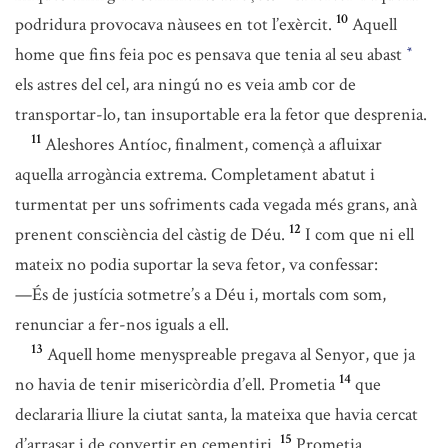
10
podridura provocava nàusees en tot l’exèrcit.
Aquell
home que fins feia poc es pensava que tenia al seu abast
*
els astres del cel, ara ningú no es veia amb cor de
transportar-lo, tan insuportable era la fetor que desprenia.
11
Aleshores Antíoc, finalment, començà a afluixar
aquella arrogància extrema. Completament abatut i
turmentat per uns sofriments cada vegada més grans, anà
12
prenent consciència del càstig de Déu.
I com que ni ell
mateix no podia suportar la seva fetor, va confessar:
—És de justícia sotmetre’s a Déu i, mortals com som,
renunciar a fer-nos iguals a ell.
13
Aquell home menyspreable pregava al Senyor, que ja
14
no havia de tenir misericòrdia d’ell. Prometia
que
declararia lliure la ciutat santa, la mateixa que havia cercat
15
d’arrasar i de convertir en cementiri.
Prometia