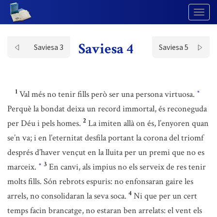
Togg
Navig
Saviesa 4
Saviesa 3
Saviesa 5
1
Val més no tenir fills però ser una persona virtuosa.
*
Perquè la bondat deixa un record immortal, és reconeguda
2
per Déu i pels homes.
La imiten allà on és, l’enyoren quan
se’n va; i en l’eternitat desfila portant la corona del triomf
després d’haver vençut en la lluita per un premi que no es
3
marceix.
En canvi, als impius no els serveix de res tenir
*
molts fills. Són rebrots espuris: no enfonsaran gaire les
4
arrels, no consolidaran la seva soca.
Ni que per un cert
temps facin brancatge, no estaran ben arrelats: el vent els