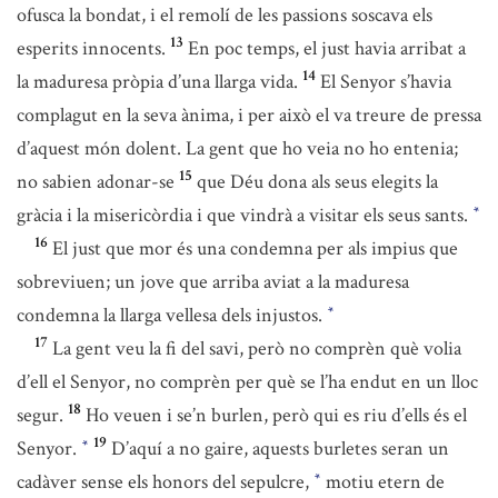
ofusca la bondat, i el remolí de les passions soscava els
13
esperits innocents.
En poc temps, el just havia arribat a
14
la maduresa pròpia d’una llarga vida.
El Senyor s’havia
complagut en la seva ànima, i per això el va treure de pressa
d’aquest món dolent. La gent que ho veia no ho entenia;
15
no sabien adonar-se
que Déu dona als seus elegits la
gràcia i la misericòrdia i que vindrà a visitar els seus sants.
*
16
El just que mor és una condemna per als impius que
sobreviuen; un jove que arriba aviat a la maduresa
condemna la llarga vellesa dels injustos.
*
17
La gent veu la fi del savi, però no comprèn què volia
d’ell el Senyor, no comprèn per què se l’ha endut en un lloc
18
segur.
Ho veuen i se’n burlen, però qui es riu d’ells és el
19
Senyor.
D’aquí a no gaire, aquests burletes seran un
*
cadàver sense els honors del sepulcre,
motiu etern de
*