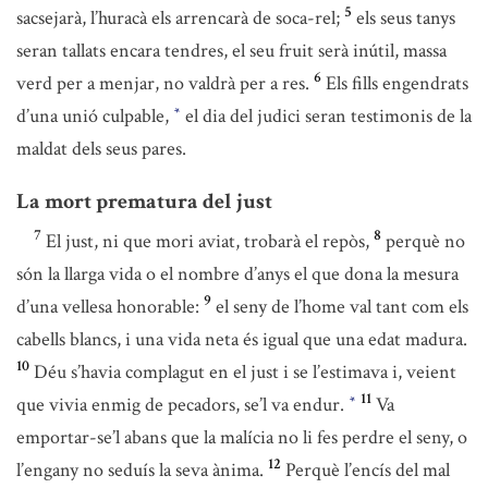
5
sacsejarà, l’huracà els arrencarà de soca-rel;
els seus tanys
seran tallats encara tendres, el seu fruit serà inútil, massa
6
verd per a menjar, no valdrà per a res.
Els fills engendrats
d’una unió culpable,
el dia del judici seran testimonis de la
*
maldat dels seus pares.
La mort prematura del just
7
8
El just, ni que mori aviat, trobarà el repòs,
perquè no
són la llarga vida o el nombre d’anys el que dona la mesura
9
d’una vellesa honorable:
el seny de l’home val tant com els
cabells blancs, i una vida neta és igual que una edat madura.
10
Déu s’havia complagut en el just i se l’estimava i, veient
11
que vivia enmig de pecadors, se’l va endur.
Va
*
emportar-se’l abans que la malícia no li fes perdre el seny, o
12
l’engany no seduís la seva ànima.
Perquè l’encís del mal