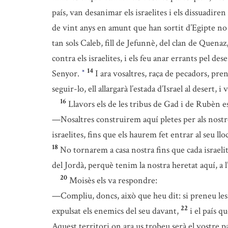
país, van desanimar els israelites i els dissuadire
de vint anys en amunt que han sortit d’Egipte no 
tan sols Caleb, fill de Jefunnè, del clan de Quenaz,
contra els israelites, i els feu anar errants pel 
14
Senyor.
I ara vosaltres, raça de pecadors, pren
*
seguir-lo, ell allargarà l’estada d’Israel al desert,
16
Llavors els de les tribus de Gad i de Rubèn es
—Nosaltres construirem aquí pletes per als nostres
israelites, fins que els haurem fet entrar al seu l
18
No tornarem a casa nostra fins que cada israelit
del Jordà, perquè tenim la nostra heretat aquí, a l’
20
Moisès els va respondre:
—Compliu, doncs, això que heu dit: si preneu les
22
expulsat els enemics del seu davant,
i el país q
Aquest territori on ara us trobeu serà el vostre 