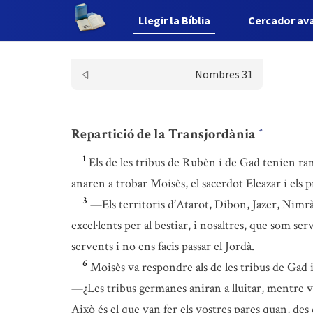
Llegir la Bíblia
Cercador av
Nombres 31
Repartició de la Transjordània
*
1
Els de les tribus de Rubèn i de Gad tenien ra
anaren a trobar Moisès, el sacerdot Eleazar i els p
3
—Els territoris d’Atarot, Dibon, Jazer, Nimr
excel·lents per al bestiar, i nosaltres, que som se
servents i no ens facis passar el Jordà.
6
Moisès va respondre als de les tribus de Gad
—¿Les tribus germanes aniran a lluitar, mentre v
Això és el que van fer els vostres pares quan, des