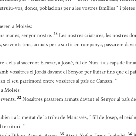
truïu-vos, doncs, poblacions per a les vostres famílies
i pletes
*
ueren a Moisès:
26
ns manes, senyor nostre.
Les nostres criatures, les nostres don
s, servents teus, armats per a sortir en campanya, passarem dava
 ells al sacerdot Eleazar, a Josuè, fill de Nun, i als caps de llinat
 vosaltres el Jordà davant el Senyor per lluitar fins que el paí
ran el seu patrimoni entre vosaltres al país de Canaan.
*
 a Moisès:
32
ervents.
Nosaltres passarem armats davant el Senyor al país de
ubèn i a la meitat de la tribu de Manassès,
fill de Josep, el reia
*
l territori.
*
35
36
tats de Dibon, Atarot, Aroer,
Atrot-Xofan, Jazer, Jogbohà,
B