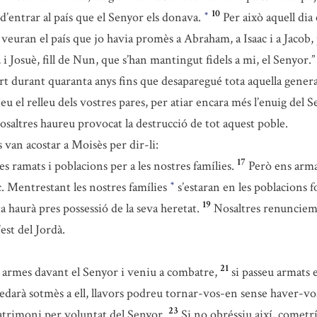
10
n d’entrar al país que el Senyor els donava.
Per això aquell dia 
*
veuran el país que jo havia promès a Abraham, a Isaac i a Jacob
 i Josuè, fill de Nun, que s’han mantingut fidels a mi, el Senyor.”
desert durant quaranta anys fins que desaparegué tota aquella gen
eu el relleu dels vostres pares, per atiar encara més l’enuig del S
 i vosaltres haureu provocat la destrucció de tot aquest poble.
 van acostar a Moisès per dir-li:
17
 ramats i poblacions per a les nostres famílies.
Però ens arma
loc. Mentrestant les nostres famílies
s’estaran en les poblacions fo
*
19
a haurà pres possessió de la seva heretat.
Nosaltres renunciem 
est del Jordà.
21
 armes davant el Senyor i veniu a combatre,
si passeu armats 
uedarà sotmès a ell, llavors podreu tornar-vos-en sense haver-vos
23
patrimoni per voluntat del Senyor.
Si no obréssiu així, cometr