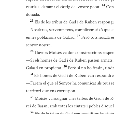
24
cauria al damunt el càstig del vostre pecat.
Cons
donada.
25
Els de les tribus de Gad i de Rubèn respong
—Nosaltres, servents teus, complirem això que e
27
en les poblacions de Galaad.
Però tots nosaltre
senyor nostre.
28
Llavors Moisès va donar instruccions respecte a
—Si els homes de Gad i de Rubèn passen armats amb
30
Galaad en propietat.
Però si no ho fessin, tind
31
Els homes de Gad i de Rubèn van respondre
—Farem el que el Senyor ha comunicat als teus s
territori que ens correspon.
33
Moisès va assignar a les tribus de Gad i de R
rei de Basan, amb totes les ciutats i pobles d’aquel
34
Els de la tribu de Gad van reedificar les ciu