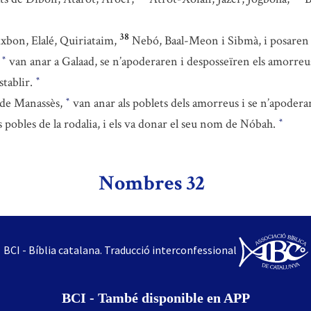
38
xbon, Elalé, Quiriataim,
Nebó, Baal-Meon i Sibmà, i posaren a
,
van anar a Galaad, se n’apoderaren i desposseïren els amorreu
*
stablir.
*
t de Manassès,
van anar als poblets dels amorreus i se n’apodera
*
pobles de la rodalia, i els va donar el seu nom de Nóbah.
*
Nombres 32
BCI - Bíblia catalana. Traducció interconfessional
BCI - També disponible en APP