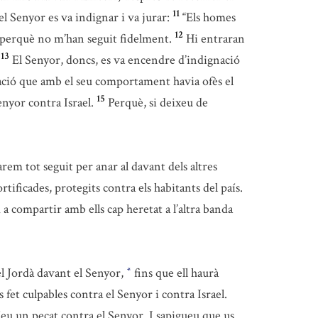
11
el Senyor es va indignar i va jurar:
“Els homes
12
, perquè no m’han seguit fidelment.
Hi entraran
13
El Senyor, doncs, es va encendre d’indignació
eració que amb el seu comportament havia ofès el
15
enyor contra Israel.
Perquè, si deixeu de
rem tot seguit per anar al davant dels altres
rtificades, protegits contra els habitants del país.
a compartir amb ells cap heretat a l’altra banda
el Jordà davant el Senyor,
fins que ell haurà
*
 fet culpables contra el Senyor i contra Israel.
íeu un pecat contra el Senyor. I sapigueu que us