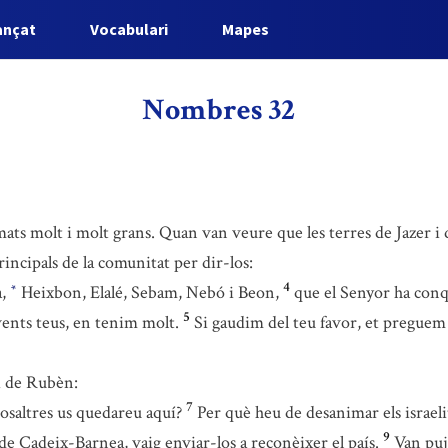
ançat
Vocabulari
Mapes
Nombres 32
mats molt i molt grans. Quan van veure que les terres de Jazer i
rincipals de la comunitat per dir-los:
4
à,
Heixbon, Elalé, Sebam, Nebó i Beon,
que el Senyor ha conqu
*
5
rvents teus, en tenim molt.
Si gaudim del teu favor, et preguem 
 i de Rubèn:
7
osaltres us quedareu aquí?
Per què heu de desanimar els israeli
9
 de Cadeix-Barnea, vaig enviar-los a reconèixer el país.
Van puja