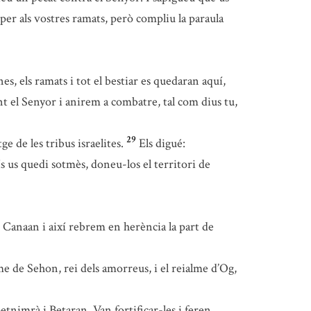
 per als vostres ramats, però compliu la paraula
es, els ramats i tot el bestiar es quedaran aquí,
nt el Senyor i anirem a combatre, tal com dius tu,
29
ge de les tribus israelites.
Els digué:
s us quedi sotmès, doneu-los el territori de
 Canaan i així rebrem en herència la part de
lme de Sehon, rei dels amorreus, i el reialme d’Og,
etnimrà i Betaran. Van fortificar-les i feren