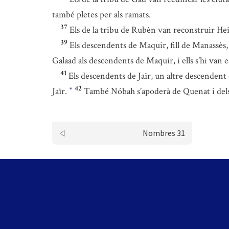
també pletes per als ramats.
37
Els de la tribu de Rubèn van reconstruir Hei
39
Els descendents de Maquir, fill de Manassès
Galaad als descendents de Maquir, i ells s’hi van e
41
Els descendents de Jaïr, un altre descenden
42
Jaïr.
També Nóbah s’apoderà de Quenat i dels 
*
Nombres 31