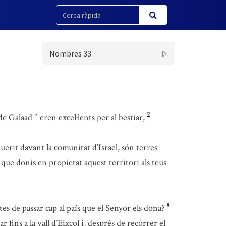
Nombres 33
2
 de Galaad
eren excel·lents per al bestiar,
*
erit davant la comunitat d’Israel, són terres
que donis en propietat aquest territori als teus
8
tes de passar cap al país que el Senyor els dona?
r fins a la vall d’Eixcol i, després de recórrer el