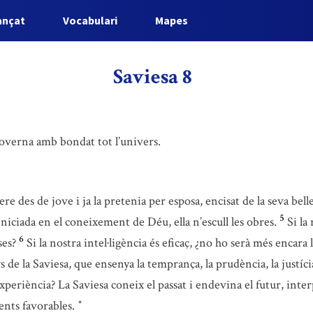
ançat
Vocabulari
Mapes
Saviesa 8
governa amb bondat tot l’univers.
ere des de jove i ja la pretenia per esposa, encisat de la seva belle
5
Iniciada en el coneixement de Déu, ella n’escull les obres.
Si la
6
ses?
Si la nostra intel·ligència és eficaç, ¿no ho serà més encara
s de la Saviesa, que ensenya la temprança, la prudència, la justícia
experiència? La Saviesa coneix el passat i endevina el futur, inte
ents favorables.
*