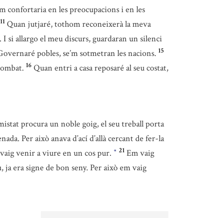
em confortaria en les preocupacions i en les
11
Quan jutjaré, tothom reconeixerà la meva
 I si allargo el meu discurs, guardaran un silenci
15
Governaré pobles, se’m sotmetran les nacions.
16
combat.
Quan entri a casa reposaré al seu costat,
mistat procura un noble goig, el seu treball porta
da. Per això anava d’ací d’allà cercant de fer-la
21
 vaig venir a viure en un cos pur.
Em vaig
*
, ja era signe de bon seny. Per això em vaig