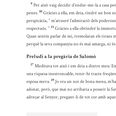
9
Per això vaig decidir d’endur-me-la a casa per
10
penes.
Gràcies a ella, em deia, tindré un bon no
perspicàcia,
m’atrauré l’admiració dels poderoso
*
13
respectuós.
Gràcies a ella obtindré la immorta
*
Quan sentin parlar de mi, tremolaran els tirans 
perquè la seva companyia no és mai amarga, ni és m
Preludi a la pregària de Salomó
17
Meditava tot això i em deia a dintre meu: Em
una riquesa inestroncable, tenir-hi tracte freqüe
19
esposa meva.
Jo era un noi de bona mena, m’ha
adonar, però, que mai no arribaria a posseir la S
adreçar al Senyor, pregant-li de tot cor amb aques