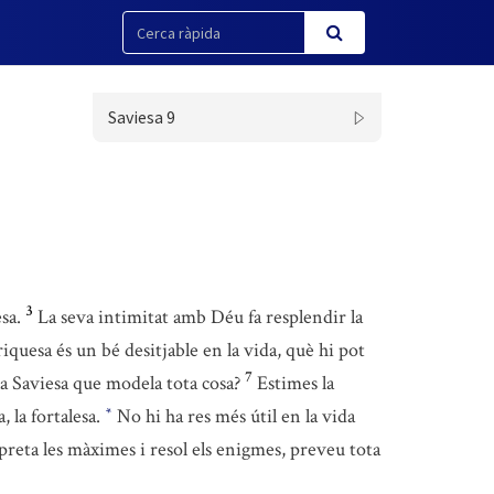
Saviesa 9
3
sa.
La seva intimitat amb Déu fa resplendir la
 riquesa és un bé desitjable en la vida, què hi pot
7
 la Saviesa que modela tota cosa?
Estimes la
, la fortalesa.
No hi ha res més útil en la vida
*
rpreta les màximes i resol els enigmes, preveu tota