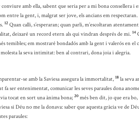
 conviure amb ella, sabent que seria per a mi bona consellera i 
m entre la gent, i, malgrat ser jove, els ancians em respectaran.
12
s.
Quan calli, s’esperaran; quan parli, m’escoltaran atentament.
14
litat, deixaré un record etern als qui vindran després de mi.
més temibles; em mostraré bondadós amb la gent i valerós en el 
olesta la seva intimitat: ben al contrari, dona joia i alegria.
18
parentar-se amb la Saviesa assegura la immortalitat,
la seva a
nt fa ser entenimentat, comunicar les seves paraules dona anomena
20
via tocat en sort una ànima bona;
més ben dit, jo que era bo,
aviesa si Déu no me la donava: saber que aquesta gràcia ve de Déu
tes paraules: