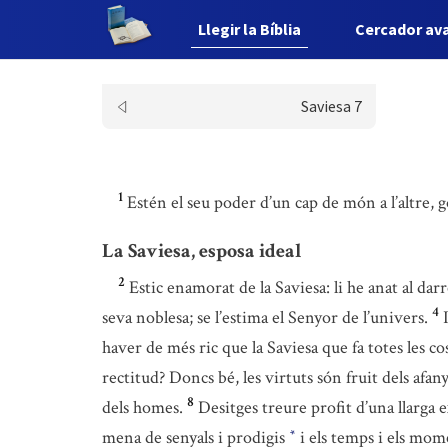
Llegir la Bíblia
Cercador av
Saviesa 7
1
Estén el seu poder d’un cap de món a l’altre, 
La Saviesa, esposa ideal
2
Estic enamorat de la Saviesa: li he anat al darr
4
seva noblesa; se l’estima el Senyor de l’univers.
haver de més ric que la Saviesa que fa totes les co
rectitud? Doncs bé, les virtuts són fruit dels afany
8
dels homes.
Desitges treure profit d’una llarga 
mena de senyals i prodigis
i els temps i els mom
*