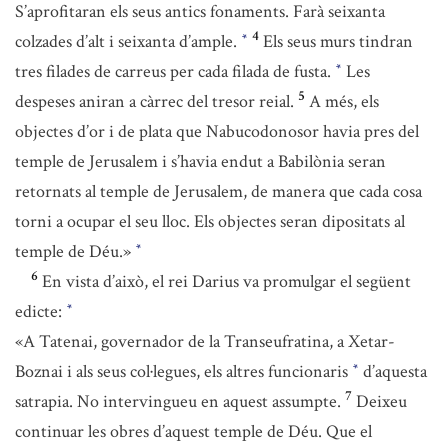
S’aprofitaran els seus antics fonaments. Farà seixanta
4
colzades d’alt i seixanta d’ample.
Els seus murs tindran
*
tres filades de carreus per cada filada de fusta.
Les
*
5
despeses aniran a càrrec del tresor reial.
A més, els
objectes d’or i de plata que Nabucodonosor havia pres del
temple de Jerusalem i s’havia endut a Babilònia seran
retornats al temple de Jerusalem, de manera que cada cosa
torni a ocupar el seu lloc. Els objectes seran dipositats al
temple de Déu.»
*
6
En vista d’això, el rei Darius va promulgar el següent
edicte:
*
«A Tatenai, governador de la Transeufratina, a Xetar-
Boznai i als seus col·legues, els altres funcionaris
d’aquesta
*
7
satrapia. No intervingueu en aquest assumpte.
Deixeu
continuar les obres d’aquest temple de Déu. Que el