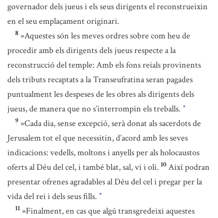
governador dels jueus i els seus dirigents el reconstrueixin
en el seu emplaçament originari.
8
»Aquestes són les meves ordres sobre com heu de
procedir amb els dirigents dels jueus respecte a la
reconstrucció del temple: Amb els fons reials provinents
dels tributs recaptats a la Transeufratina seran pagades
puntualment les despeses de les obres als dirigents dels
jueus, de manera que no s’interrompin els treballs.
*
9
»Cada dia, sense excepció, serà donat als sacerdots de
Jerusalem tot el que necessitin, d’acord amb les seves
indicacions: vedells, moltons i anyells per als holocaustos
10
oferts al Déu del cel, i també blat, sal, vi i oli.
Així podran
presentar ofrenes agradables al Déu del cel i pregar per la
vida del rei i dels seus fills.
*
11
»Finalment, en cas que algú transgredeixi aquestes