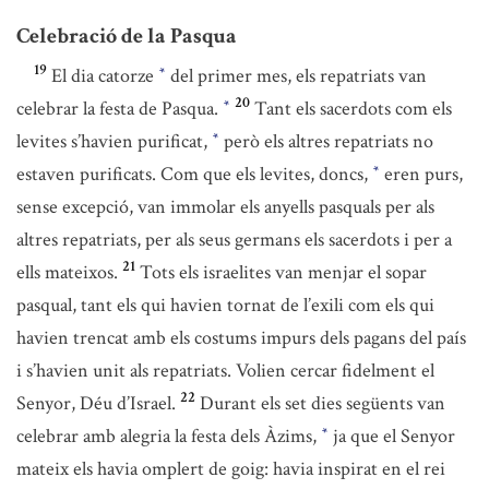
Celebració de la Pasqua
19
El dia catorze
del primer mes, els repatriats van
*
20
celebrar la festa de Pasqua.
Tant els sacerdots com els
*
levites s’havien purificat,
però els altres repatriats no
*
estaven purificats. Com que els levites, doncs,
eren purs,
*
sense excepció, van immolar els anyells pasquals per als
altres repatriats, per als seus germans els sacerdots i per a
21
ells mateixos.
Tots els israelites van menjar el sopar
pasqual, tant els qui havien tornat de l’exili com els qui
havien trencat amb els costums impurs dels pagans del país
i s’havien unit als repatriats. Volien cercar fidelment el
22
Senyor, Déu d’Israel.
Durant els set dies següents van
celebrar amb alegria la festa dels Àzims,
ja que el Senyor
*
mateix els havia omplert de goig: havia inspirat en el rei