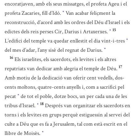
encoratjaven, amb els seus missatges, el profeta Ageu i el
profeta Zacaries, fill d’Idó.
Van acabar feliçment la
*
reconstrucció, d’acord amb les ordres del Déu d’Israel i els
15
edictes dels reis perses Cir, Darius i Artaxerxes.
*
L’edifici del temple va quedar enllestit el dia vint-i-tres
*
del mes d’adar, l’any sisè del regnat de Darius.
*
16
Els israelites, els sacerdots, els levites i els altres
17
repatriats van dedicar amb alegria el temple de Déu.
Amb motiu de la dedicació van oferir cent vedells, dos-
cents moltons, quatre-cents anyells i, com a sacrifici pel
pecat
de tot el poble, dotze bocs, un per cada una de les
*
18
tribus d’Israel.
Després van organitzar els sacerdots en
*
torns i els levites en grups perquè estiguessin al servei del
culte a Déu que es fa a Jerusalem, tal com està escrit en el
llibre de Moisès.
*