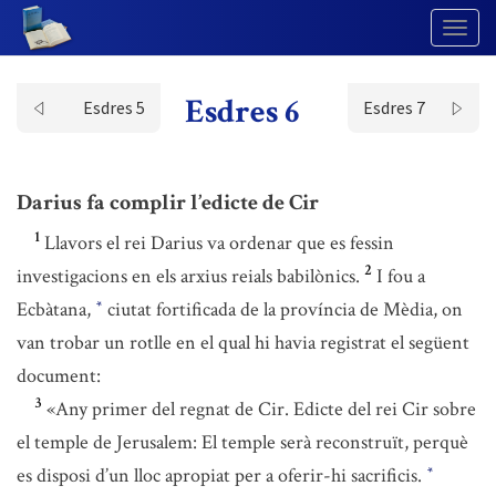
Togg
Navig
Esdres 6
Esdres 5
Esdres 7
Darius fa complir l’edicte de Cir
1
Llavors el rei Darius va ordenar que es fessin
2
investigacions en els arxius reials babilònics.
I fou a
Ecbàtana,
ciutat fortificada de la província de Mèdia, on
*
van trobar un rotlle en el qual hi havia registrat el següent
document:
3
«Any primer del regnat de Cir. Edicte del rei Cir sobre
el temple de Jerusalem: El temple serà reconstruït, perquè
es disposi d’un lloc apropiat per a oferir-hi sacrificis.
*