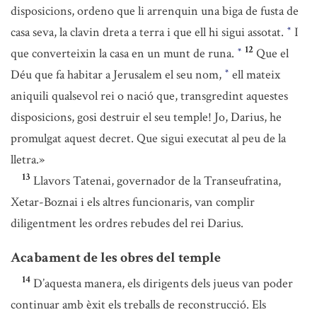
disposicions, ordeno que li arrenquin una biga de fusta de
casa seva, la clavin dreta a terra i que ell hi sigui assotat.
I
*
12
que converteixin la casa en un munt de runa.
Que el
*
Déu que fa habitar a Jerusalem el seu nom,
ell mateix
*
aniquili qualsevol rei o nació que, transgredint aquestes
disposicions, gosi destruir el seu temple! Jo, Darius, he
promulgat aquest decret. Que sigui executat al peu de la
lletra.»
13
Llavors Tatenai, governador de la Transeufratina,
Xetar-Boznai i els altres funcionaris, van complir
diligentment les ordres rebudes del rei Darius.
Acabament de les obres del temple
14
D’aquesta manera, els dirigents dels jueus van poder
continuar amb èxit els treballs de reconstrucció. Els