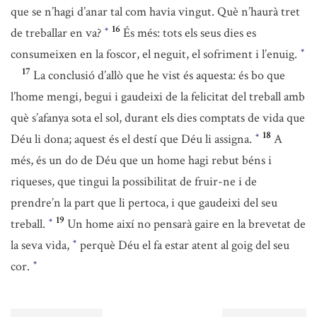
que se n’hagi d’anar tal com havia vingut. Què n’haurà tret
16
de treballar en va?
És més: tots els seus dies es
*
consumeixen en la foscor, el neguit, el sofriment i l’enuig.
*
17
La conclusió d’allò que he vist és aquesta: és bo que
l’home mengi, begui i gaudeixi de la felicitat del treball amb
què s’afanya sota el sol, durant els dies comptats de vida que
18
Déu li dona; aquest és el destí que Déu li assigna.
A
*
més, és un do de Déu que un home hagi rebut béns i
riqueses, que tingui la possibilitat de fruir-ne i de
prendre’n la part que li pertoca, i que gaudeixi del seu
19
treball.
Un home així no pensarà gaire en la brevetat de
*
la seva vida,
perquè Déu el fa estar atent al goig del seu
*
cor.
*