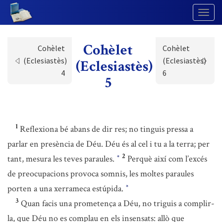
Togg
Navig
Cohèlet
Cohèlet
Cohèlet
(Eclesiastès)
(Eclesiastès)
(Eclesiastès)
4
6
5
1
Reflexiona bé abans de dir res; no tinguis pressa a
parlar en presència de Déu. Déu és al cel i tu a la terra; per
2
tant, mesura les teves paraules.
Perquè així com l’excés
*
de preocupacions provoca somnis, les moltes paraules
porten a una xerrameca estúpida.
*
3
Quan facis una prometença a Déu, no triguis a complir-
la, que Déu no es complau en els insensats: allò que