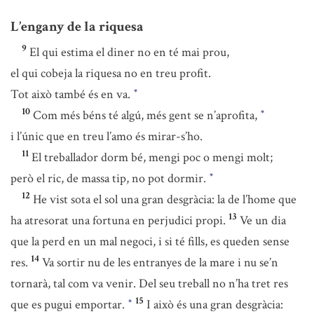
L’engany de la riquesa
9
El qui estima el diner no en té mai prou,
el qui cobeja la riquesa no en treu profit.
Tot això també és en va.
*
10
Com més béns té algú, més gent se n’aprofita,
*
i l’únic que en treu l’amo és mirar-s’ho.
11
El treballador dorm bé, mengi poc o mengi molt;
però el ric, de massa tip, no pot dormir.
*
12
He vist sota el sol una gran desgràcia: la de l’home que
13
ha atresorat una fortuna en perjudici propi.
Ve un dia
que la perd en un mal negoci, i si té fills, es queden sense
14
res.
Va sortir nu de les entranyes de la mare i nu se’n
tornarà, tal com va venir. Del seu treball no n’ha tret res
15
que es pugui emportar.
I això és una gran desgràcia:
*