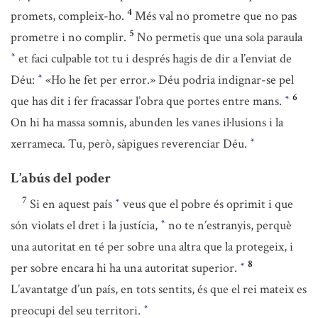
4
promets, compleix-ho.
Més val no prometre que no pas
5
prometre i no complir.
No permetis que una sola paraula
et faci culpable tot tu i després hagis de dir a l’enviat de
*
Déu:
«Ho he fet per error.» Déu podria indignar-se pel
*
6
que has dit i fer fracassar l’obra que portes entre mans.
*
On hi ha massa somnis, abunden les vanes il·lusions i la
xerrameca. Tu, però, sàpigues reverenciar Déu.
*
L’abús del poder
7
Si en aquest país
veus que el pobre és oprimit i que
*
són violats el dret i la justícia,
no te n’estranyis, perquè
*
una autoritat en té per sobre una altra que la protegeix, i
8
per sobre encara hi ha una autoritat superior.
*
L’avantatge d’un país, en tots sentits, és que el rei mateix es
preocupi del seu territori.
*