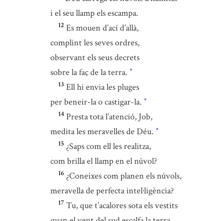
i el seu llamp els escampa.
12
Es mouen d’ací d’allà,
complint les seves ordres,
observant els seus decrets
sobre la faç de la terra.
*
13
Ell hi envia les pluges
per beneir-la o castigar-la.
*
14
Presta tota l’atenció, Job,
medita les meravelles de Déu.
*
15
¿Saps com ell les realitza,
com brilla el llamp en el núvol?
16
¿Coneixes com planen els núvols,
meravella de perfecta intel·ligència?
17
Tu, que t’acalores sota els vestits
quan el vent del sud escalfa la terra,