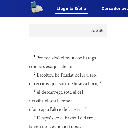
Llegir la Bíblia
Cercador av
Job 36
1
Per tot això el meu cor batega
com si s’escapés del pit.
2
Escolteu bé l’esclat del seu tro,
el retruny que surt de la seva boca;
*
3
el descarrega sota el cel
i etziba el seu llampec
d’un cap a l’altre de la terra.
*
4
Després ve el bramul del tro,
la veu de Déu majestuosa.