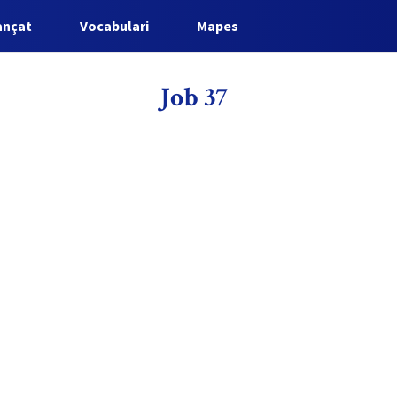
ançat
Vocabulari
Mapes
Job 37