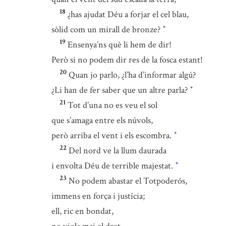
18
¿has ajudat Déu a forjar el cel blau,
sòlid com un mirall de bronze?
*
19
Ensenya’ns què li hem de dir!
Però si no podem dir res de la fosca estant!
20
Quan jo parlo, ¿l’ha d’informar algú?
¿Li han de fer saber que un altre parla?
*
21
Tot d’una no es veu el sol
que s’amaga entre els núvols,
però arriba el vent i els escombra.
*
22
Del nord ve la llum daurada
i envolta Déu de terrible majestat.
*
23
No podem abastar el Totpoderós,
immens en força i justícia;
ell, ric en bondat,