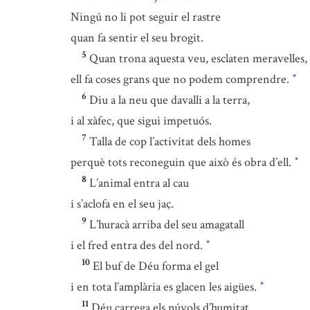
Ningú no li pot seguir el rastre
quan fa sentir el seu brogit.
5
Quan trona aquesta veu, esclaten meravelles,
ell fa coses grans que no podem comprendre.
*
6
Diu a la neu que davalli a la terra,
i al xàfec, que sigui impetuós.
7
Talla de cop l’activitat dels homes
perquè tots reconeguin que això és obra d’ell.
*
8
L’animal entra al cau
i s’aclofa en el seu jaç.
9
L’huracà arriba del seu amagatall
i el fred entra des del nord.
*
10
El buf de Déu forma el gel
i en tota l’amplària es glacen les aigües.
*
11
Déu carrega els núvols d’humitat