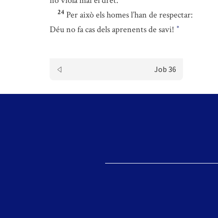
no viola mai el dret.
24
Per això els homes l’han de respectar:
Déu no fa cas dels aprenents de savi!
*
Job 36