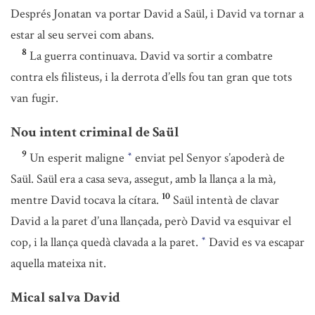
Després Jonatan va portar David a Saül, i David va tornar a
estar al seu servei com abans.
8
La guerra continuava. David va sortir a combatre
contra els filisteus, i la derrota d’ells fou tan gran que tots
van fugir.
Nou intent criminal de Saül
9
Un esperit maligne
enviat pel Senyor s’apoderà de
*
Saül. Saül era a casa seva, assegut, amb la llança a la mà,
10
mentre David tocava la cítara.
Saül intentà de clavar
David a la paret d’una llançada, però David va esquivar el
cop, i la llança quedà clavada a la paret.
David es va escapar
*
aquella mateixa nit.
Mical salva David