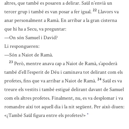
altres, que també es posaren a delirar. Saül n’envià un
22
tercer grup i també es van posar a fer igual.
Llavors va
anar personalment a Ramà. En arribar a la gran cisterna
que hi ha a Secu, va preguntar:
—On són Samuel i David?
Li respongueren:
—Són a Naiot de Ramà.
23
Però, mentre anava cap a Naiot de Ramà, s’apoderà
també d’ell l’esperit de Déu i caminava tot delirant com els
24
profetes, fins que va arribar a Naiot de Ramà.
Saül es va
treure els vestits i també estigué delirant davant de Samuel
com els altres profetes. Finalment, nu, es va desplomar i va
romandre així tot aquell dia i la nit següent. Per això diuen:
«¿També Saül figura entre els profetes?»
*