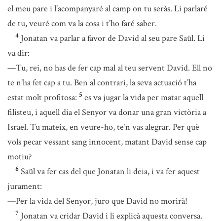
el meu pare i l’acompanyaré al camp on tu seràs. Li parlaré
de tu, veuré com va la cosa i t’ho faré saber.
4
Jonatan va parlar a favor de David al seu pare Saül. Li
va dir:
—Tu, rei, no has de fer cap mal al teu servent David. Ell no
te n’ha fet cap a tu. Ben al contrari, la seva actuació t’ha
5
estat molt profitosa:
es va jugar la vida per matar aquell
filisteu, i aquell dia el Senyor va donar una gran victòria a
Israel. Tu mateix, en veure-ho, te’n vas alegrar. Per què
vols pecar vessant sang innocent, matant David sense cap
motiu?
6
Saül va fer cas del que Jonatan li deia, i va fer aquest
jurament:
—Per la vida del Senyor, juro que David no morirà!
7
Jonatan va cridar David i li explicà aquesta conversa.