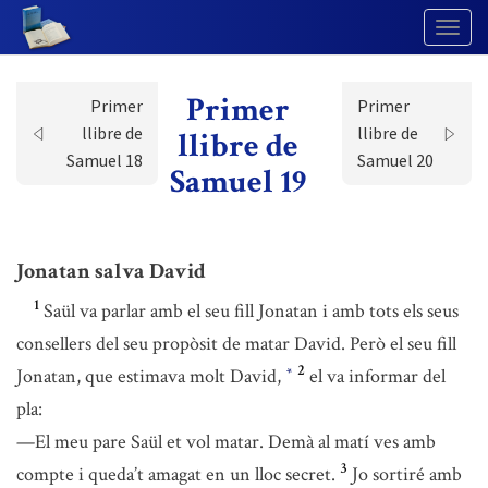
Togg
Navig
Primer
Primer
Primer
llibre de
llibre de
llibre de
Samuel 18
Samuel 20
Samuel 19
Jonatan salva David
1
Saül va parlar amb el seu fill Jonatan i amb tots els seus
consellers del seu propòsit de matar David. Però el seu fill
2
Jonatan, que estimava molt David,
el va informar del
*
pla:
—El meu pare Saül et vol matar. Demà al matí ves amb
3
compte i queda’t amagat en un lloc secret.
Jo sortiré amb