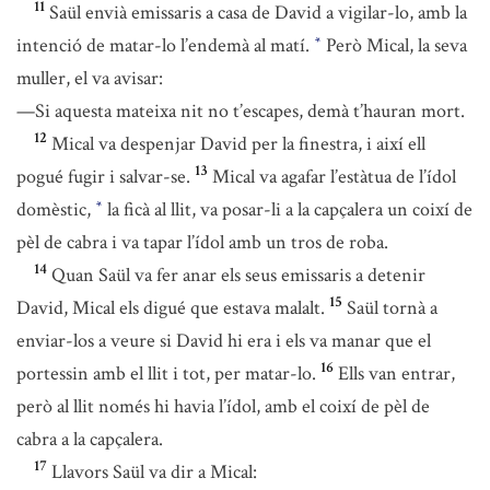
11
Saül envià emissaris a casa de David a vigilar-lo, amb la
intenció de matar-lo l’endemà al matí.
Però Mical, la seva
*
muller, el va avisar:
—Si aquesta mateixa nit no t’escapes, demà t’hauran mort.
12
Mical va despenjar David per la finestra, i així ell
13
pogué fugir i salvar-se.
Mical va agafar l’estàtua de l’ídol
domèstic,
la ficà al llit, va posar-li a la capçalera un coixí de
*
pèl de cabra i va tapar l’ídol amb un tros de roba.
14
Quan Saül va fer anar els seus emissaris a detenir
15
David, Mical els digué que estava malalt.
Saül tornà a
enviar-los a veure si David hi era i els va manar que el
16
portessin amb el llit i tot, per matar-lo.
Ells van entrar,
però al llit només hi havia l’ídol, amb el coixí de pèl de
cabra a la capçalera.
17
Llavors Saül va dir a Mical: