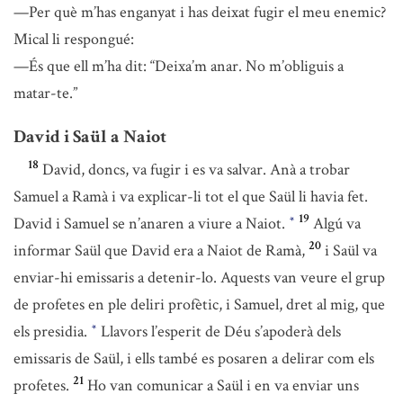
—Per què m’has enganyat i has deixat fugir el meu enemic?
Mical li respongué:
—És que ell m’ha dit: “Deixa’m anar. No m’obliguis a
matar-te.”
David i Saül a Naiot
18
David, doncs, va fugir i es va salvar. Anà a trobar
Samuel a Ramà i va explicar-li tot el que Saül li havia fet.
19
David i Samuel se n’anaren a viure a Naiot.
Algú va
*
20
informar Saül que David era a Naiot de Ramà,
i Saül va
enviar-hi emissaris a detenir-lo. Aquests van veure el grup
de profetes en ple deliri profètic, i Samuel, dret al mig, que
els presidia.
Llavors l’esperit de Déu s’apoderà dels
*
emissaris de Saül, i ells també es posaren a delirar com els
21
profetes.
Ho van comunicar a Saül i en va enviar uns