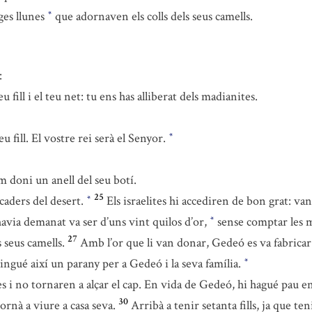
ges llunes
que adornaven els colls dels seus camells.
*
:
 fill i el teu net: tu ens has alliberat dels madianites.
 fill. El vostre rei serà el Senyor.
*
 doni un anell del seu botí.
25
caders del desert.
Els israelites hi accediren de bon grat: va
*
havia demanat va ser d’uns vint quilos d’or,
sense comptar les mi
*
27
 seus camells.
Amb l’or que li van donar, Gedeó es va fabrica
ingué així un parany per a Gedeó i la seva família.
*
tes i no tornaren a alçar el cap. En vida de Gedeó, hi hagué pau e
30
 tornà a viure a casa seva.
Arribà a tenir setanta fills, ja que te