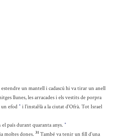
n estendre un mantell i cadascú hi va tirar un anell
tges llunes, les arracades i els vestits de porpra
r un efod
i l’instal·là a la ciutat d’Ofrà. Tot Israel
*
n el país durant quaranta anys.
*
31
nia moltes dones.
També va tenir un fill d’una