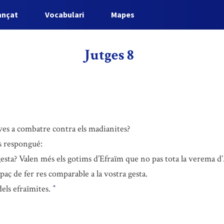
ançat
Vocabulari
Mapes
Jutges 8
ves a combatre contra els madianites?
s respongué:
gesta? Valen més els gotims d’Efraïm que no pas tota la verema d
paç de fer res comparable a la vostra gesta.
dels efraïmites.
*