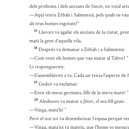
dels prohoms i dels ancians de Sucot, en total se
—Aquí teniu Zèbah i Salmunnà, pels quals us vau
als teus homes esgotats?”
16
Llavors va agafar els ancians de la ciutat, pre
matà la gent d’aquella vila.
18
Després va demanar a Zèbah i a Salmunnà:
—Com eren els homes que vau matar al Tabor?
*
Li respongueren:
—S’assemblaven a tu. Cada un tenia l’aspecte de fi
19
Gedeó va exclamar:
—Eren els meus germans, fills de la meva mare!
*
20
Aleshores va manar a Jèter, el seu fill gran:
—Vinga, mata’ls!
*
Però el noi no va desembeinar l’espasa perquè ten
—Vinga, mata’ns tu mateix, que l’home es mesura