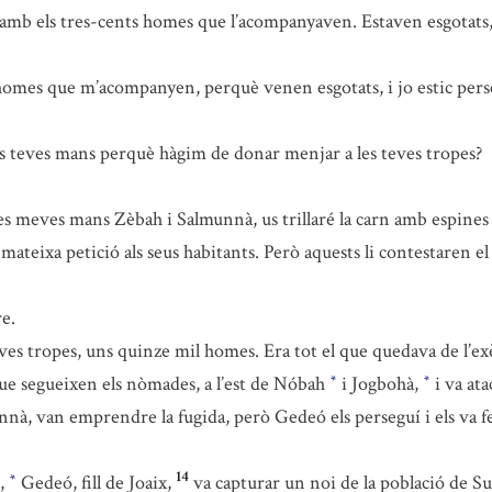
iu amb els tres-cents homes que l’acompanyaven. Estaven esgotats
homes que m’acompanyen, perquè venen esgotats, i jo estic pers
s teves mans perquè hàgim de donar menjar a les teves tropes?
 meves mans Zèbah i Salmunnà, us trillaré la carn amb espines i
a mateixa petició als seus habitants. Però aquests li contestaren e
e.
ves tropes, uns quinze mil homes. Era tot el que quedava de l’ex
ue segueixen els nòmades, a l’est de Nóbah
i Jogbohà,
i va at
*
*
nnà, van emprendre la fugida, però Gedeó els perseguí i els va fe
14
s,
Gedeó, fill de Joaix,
va capturar un noi de la població de Suc
*