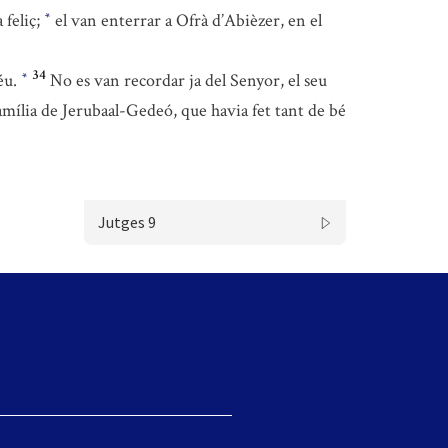
 feliç;
el van enterrar a Ofrà d’Abièzer, en el
*
34
déu.
No es van recordar ja del Senyor, el seu
*
mília de Jerubaal-Gedeó, que havia fet tant de bé
Jutges 9