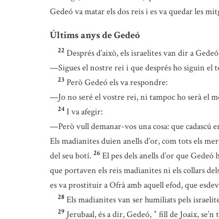
Gedeó va matar els dos reis i es va quedar les mit
Últims anys de Gedeó
22
Després d’això, els israelites van dir a Gedeó
—Sigues el nostre rei i que després ho siguin el teu
23
Però Gedeó els va respondre:
—Jo no seré el vostre rei, ni tampoc ho serà el meu
24
I va afegir:
—Però vull demanar-vos una cosa: que cadascú em
Els madianites duien anells d’or, com tots els mer
26
del seu botí.
El pes dels anells d’or que Gedeó 
que portaven els reis madianites ni els collars dels
es va prostituir a Ofrà amb aquell efod, que esdev
28
Els madianites van ser humiliats pels israeli
29
Jerubaal, és a dir, Gedeó,
fill de Joaix, se’n
*