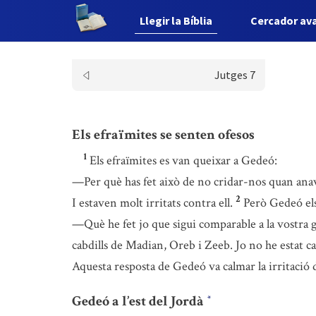
Llegir la Bíblia
Cercador av
Jutges 7
Els efraïmites se senten ofesos
1
Els efraïmites es van queixar a Gedeó:
—Per què has fet això de no cridar-nos quan ana
2
I estaven molt irritats contra ell.
Però Gedeó el
—Què he fet jo que sigui comparable a la vostra 
cabdills de Madian, Oreb i Zeeb. Jo no he estat ca
Aquesta resposta de Gedeó va calmar la irritació 
Gedeó a l’est del Jordà
*