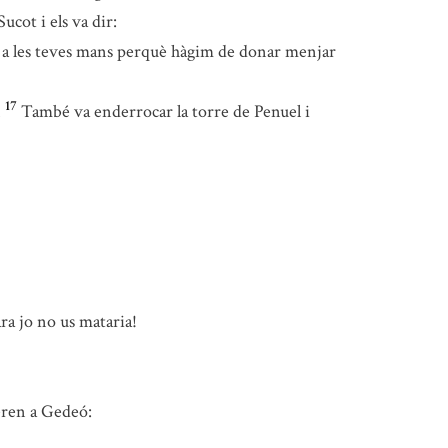
ucot i els va dir:
t a les teves mans perquè hàgim de donar menjar
17
.
També va enderrocar la torre de Penuel i
ara jo no us mataria!
eren a Gedeó: