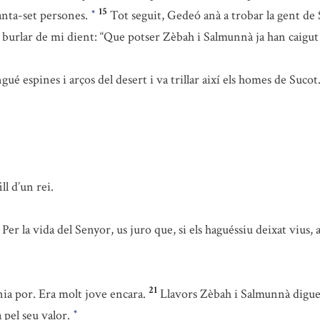
15
tanta-set persones.
Tot seguit, Gedeó anà a trobar la gent de S
*
 burlar de mi dient: “Que potser Zèbah i Salmunnà ja han caigu
ngué espines i arços del desert i va trillar així els homes de Sucot
ll d’un rei.
Per la vida del Senyor, us juro que, si els haguéssiu deixat vius, 
21
ia por. Era molt jove encara.
Llavors Zèbah i Salmunnà digu
 pel seu valor.
*