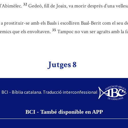
32
d’Abimèlec.
Gedeó, fill de Joaix, va morir després d’una vellesa
 a prostituir-se amb els Baals i escolliren Baal-Berit com el seu 
35
enemics que els envoltaven.
Tampoc no van ser agraïts amb la fa
Jutges 8
BCI - Bíblia catalana. Traducció interconfessional
BCI - També disponible en APP