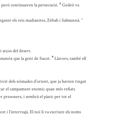
5
, però continuaven la persecució.
Gedeó va
eguint els reis madianites, Zèbah i Salmunnà.
*
 arços del desert.
9
l mateix que la gent de Sucot.
Llavors, també ell
èrcit dels nòmades d’orient, que ja havien tingut
acar el campament enemic quan més refiats
r presoners, i sembrà el pànic per tot el
ot i l’interrogà. El noi li va escriure els noms