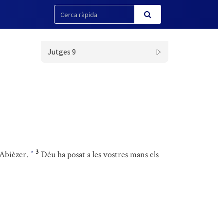
Jutges 9
3
’Abièzer.
Déu ha posat a les vostres mans els
*