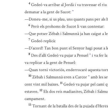
4
Gedeó va arribar al Jordà i va travessar el r
demanar a la gent de Sucot:
*
—Doneu-me, si us plau, uns quants pans per als 
6
Però els prohoms de Sucot li van contestar:
—Que potser Zèbah i Salmunnà ja han caigut a le
7
Gedeó replicà:
—D’acord! Tan bon punt el Senyor hagi posat a les
8
Des d’allí Gedeó va pujar a Penuel
i va fer l
*
va replicar a la gent de Penuel:
—Quan torni victoriós, enderrocaré aquesta torr
10
Zèbah i Salmunnà eren a Carcor
amb les se
*
11
cent vint mil baixes.
Gedeó va pujar pel camí q
12
estaven.
Els dos reis madianites, Zèbah i Salmu
campament.
13
Tornant de la batalla des de la pujada d’Here