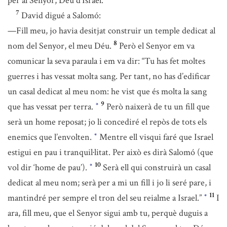
per al Senyor, Déu d’Israel.
7
David digué a Salomó:
—Fill meu, jo havia desitjat construir un temple dedicat al
8
nom del Senyor, el meu Déu.
Però el Senyor em va
comunicar la seva paraula i em va dir: “Tu has fet moltes
guerres i has vessat molta sang. Per tant, no has d’edificar
un casal dedicat al meu nom: he vist que és molta la sang
9
que has vessat per terra.
Però naixerà de tu un fill que
*
serà un home reposat; jo li concediré el repòs de tots els
enemics que l’envolten.
Mentre ell visqui faré que Israel
*
estigui en pau i tranquil·litat. Per això es dirà Salomó (que
10
vol dir ‘home de pau’).
Serà ell qui construirà un casal
*
dedicat al meu nom; serà per a mi un fill i jo li seré pare, i
11
mantindré per sempre el tron del seu reialme a Israel.”
I
*
ara, fill meu, que el Senyor sigui amb tu, perquè duguis a