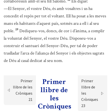
col·laboressin amb el seu fill Salomó.
Els digué:
—El Senyor, el vostre Déu, és amb vosaltres i us ha
concedit el repòs per tot el voltant. Ell ha posat a les meves
mans els habitants d’aquest país, sotmès ara a ell i al seu
19
poble.
Dediqueu-vos, doncs, de cor i d’ànima, a complir
la voluntat del Senyor, el vostre Déu. Disposeu-vos a
construir el santuari del Senyor-Déu, per tal de poder
traslladar l’arca de l’aliança del Senyor i els objectes sagrats
de Déu al casal dedicat al seu nom.
Primer
Primer
Primer
llibre de les
llibre de
llibre de
Cròniques
les
les
21
Cròniques
Cròniques
23