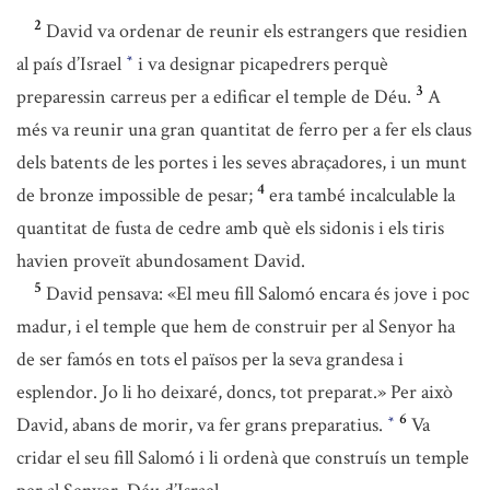
2
David va ordenar de reunir els estrangers que residien
al país d’Israel
i va designar picapedrers perquè
*
3
preparessin carreus per a edificar el temple de Déu.
A
més va reunir una gran quantitat de ferro per a fer els claus
dels batents de les portes i les seves abraçadores, i un munt
4
de bronze impossible de pesar;
era també incalculable la
quantitat de fusta de cedre amb què els sidonis i els tiris
havien proveït abundosament David.
5
David pensava: «El meu fill Salomó encara és jove i poc
madur, i el temple que hem de construir per al Senyor ha
de ser famós en tots el països per la seva grandesa i
esplendor. Jo li ho deixaré, doncs, tot preparat.» Per això
6
David, abans de morir, va fer grans preparatius.
Va
*
cridar el seu fill Salomó i li ordenà que construís un temple