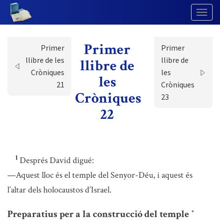
Togg
Navig
Primer
Primer
Primer
llibre de les
llibre de
llibre de
Cròniques
les
les
21
Cròniques
Cròniques
23
22
1
Després David digué:
—Aquest lloc és el temple del Senyor-Déu, i aquest és
l’altar dels holocaustos d’Israel.
Preparatius per a la construcció del temple
*