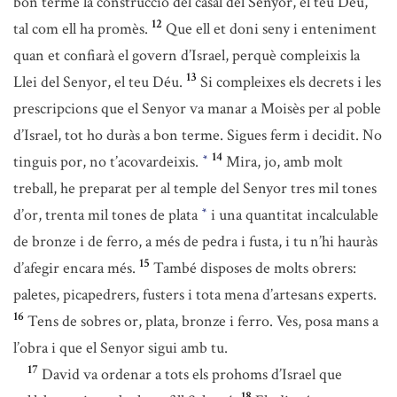
bon terme la construcció del casal del Senyor, el teu Déu,
12
tal com ell ha promès.
Que ell et doni seny i enteniment
quan et confiarà el govern d’Israel, perquè compleixis la
13
Llei del Senyor, el teu Déu.
Si compleixes els decrets i les
prescripcions que el Senyor va manar a Moisès per al poble
d’Israel, tot ho duràs a bon terme. Sigues ferm i decidit. No
14
tinguis por, no t’acovardeixis.
Mira, jo, amb molt
*
treball, he preparat per al temple del Senyor tres mil tones
d’or, trenta mil tones de plata
i una quantitat incalculable
*
de bronze i de ferro, a més de pedra i fusta, i tu n’hi hauràs
15
d’afegir encara més.
També disposes de molts obrers:
paletes, picapedrers, fusters i tota mena d’artesans experts.
16
Tens de sobres or, plata, bronze i ferro. Ves, posa mans a
l’obra i que el Senyor sigui amb tu.
17
David va ordenar a tots els prohoms d’Israel que
18