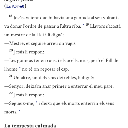
(
)
Lc 9,57-60
18
Jesús, veient que hi havia una gentada al seu voltant,
19
va donar l’ordre de passar a l’altra riba.
Llavors s’acostà
*
un mestre de la Llei i li digué:
—Mestre, et seguiré arreu on vagis.
20
Jesús li respon:
—Les guineus tenen caus, i els ocells, nius, però el Fill de
l’home
no té on reposar el cap.
*
21
Un altre, un dels seus deixebles, li digué:
—Senyor, deixa’m anar primer a enterrar el meu pare.
22
Jesús li respon:
—Segueix-me,
i deixa que els morts enterrin els seus
*
morts.
*
La tempesta calmada