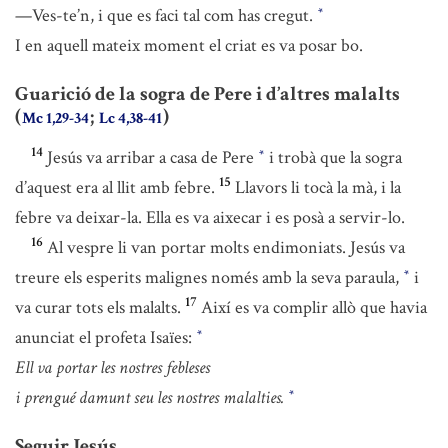
—Ves-te’n, i que es faci tal com has cregut.
*
I en aquell mateix moment el criat es va posar bo.
Guarició de la sogra de Pere i d’altres malalts
(
;
)
Mc 1,29-34
Lc 4,38-41
14
Jesús va arribar a casa de Pere
i trobà que la sogra
*
15
d’aquest era al llit amb febre.
Llavors li tocà la mà, i la
febre va deixar-la. Ella es va aixecar i es posà a servir-lo.
16
Al vespre li van portar molts endimoniats. Jesús va
treure els esperits malignes només amb la seva paraula,
i
*
17
va curar tots els malalts.
Així es va complir allò que havia
anunciat el profeta Isaïes:
*
Ell va portar les nostres febleses
i prengué damunt seu les nostres malalties.
*
Seguir Jesús