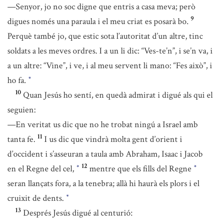
—Senyor, jo no soc digne que entris a casa meva; però
9
digues només una paraula i el meu criat es posarà bo.
Perquè també jo, que estic sota l’autoritat d’un altre, tinc
soldats a les meves ordres. I a un li dic: “Ves-te’n”, i se’n va, i
a un altre: “Vine”, i ve, i al meu servent li mano: “Fes això”, i
ho fa.
*
10
Quan Jesús ho sentí, en quedà admirat i digué als qui el
seguien:
—En veritat us dic que no he trobat ningú a Israel amb
11
tanta fe.
I us dic que vindrà molta gent d’orient i
d’occident i s’asseuran a taula amb Abraham, Isaac i Jacob
12
en el Regne del cel,
mentre que els fills del Regne
*
*
seran llançats fora, a la tenebra; allà hi haurà els plors i el
cruixit de dents.
*
13
Després Jesús digué al centurió: