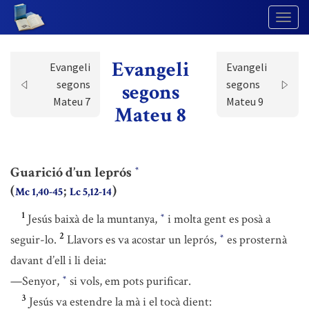
Togg
Navig
Evangeli
Evangeli
Evangeli
segons
segons
segons
Mateu 7
Mateu 9
Mateu 8
Guarició d’un leprós
*
(
;
)
Mc 1,40-45
Lc 5,12-14
1
Jesús baixà de la muntanya,
i molta gent es posà a
*
2
seguir-lo.
Llavors es va acostar un leprós,
es prosternà
*
davant d’ell i li deia:
—Senyor,
si vols, em pots purificar.
*
3
Jesús va estendre la mà i el tocà dient: