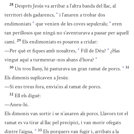
28
Després Jesús va arribar a l’altra banda del llac, al
territori dels gadarencs,
i l’anaren a trobar dos
*
endimoniats
que venien de les coves sepulcrals;
eren
*
*
tan perillosos que ningú no s’aventurava a passar per aquell
29
camí.
Els endimoniats es posaren a cridar:
—Per què et fiques amb nosaltres,
Fill de Déu?
¿Has
*
*
vingut aquí a turmentar-nos abans d’hora?
*
30
31
Un tros lluny, hi pasturava un gran ramat de porcs.
*
Els dimonis suplicaven a Jesús:
—Si ens treus fora, envia’ns al ramat de porcs.
32
Ell els digué:
—Aneu-hi.
Els dimonis van sortir i se n’anaren als porcs. Llavors tot el
ramat es va tirar al llac pel precipici, i van morir ofegats
33
dintre l’aigua.
Els porquers van fugir i, arribats a la
*