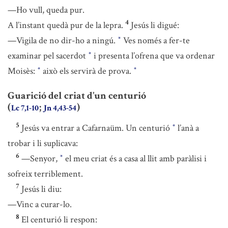
—Ho vull, queda pur.
4
A l’instant quedà pur de la lepra.
Jesús li digué:
—Vigila de no dir-ho a ningú.
Ves només a fer-te
*
examinar pel sacerdot
i presenta l’ofrena que va ordenar
*
Moisès:
això els servirà de prova.
*
*
Guarició del criat d’un centurió
(
;
)
Lc 7,1-10
Jn 4,43-54
5
Jesús va entrar a Cafarnaüm. Un centurió
l’anà a
*
trobar i li suplicava:
6
—Senyor,
el meu criat és a casa al llit amb paràlisi i
*
sofreix terriblement.
7
Jesús li diu:
—Vinc a curar-lo.
8
El centurió li respon: