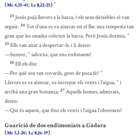
(
;
)
*
Mc 4,35-41
Lc 8,22-25
23
Jesús pujà llavors a la barca, i els seus deixebles el van
24
seguir.
Tot d’una es va aixecar en el llac una tempesta tan
gran que les onades cobrien la barca. Però Jesús dormia.
*
25
Ells van anar a despertar-lo i li deien:
—Senyor,
salva’ns, que ens enfonsem!
*
26
Ell els diu:
—Per què sou tan covards, gent de poca fe?
*
Llavors es va aixecar, va increpar els vents i l’aigua,
i
*
27
arribà una gran bonança.
Aquells homes, admirats,
deien:
—Qui és aquest, que fins els vents i l’aigua l’obeeixen?
Guarició de dos endimoniats a Gàdara
(
;
)
Mc 5,1-20
Lc 8,26-39