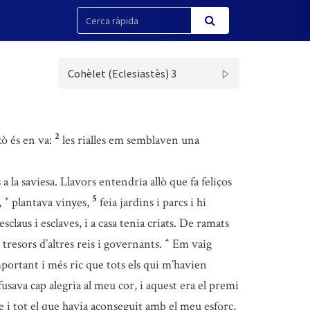
Cohèlet (Eclesiastès) 3
2
ò és en va:
les rialles em semblaven una
a la saviesa. Llavors entendria allò que fa feliços
5
,
plantava vinyes,
feia jardins i parcs i hi
*
sclaus i esclaves, i a casa tenia criats. De ramats
 tresors d’altres reis i governants.
Em vaig
*
mportant i més ric que tots els qui m’havien
efusava cap alegria al meu cor, i aquest era el premi
e i tot el que havia aconseguit amb el meu esforç,