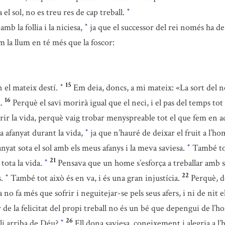
 el sol, no es treu res de cap treball.
*
b la follia i la niciesa,
ja que el successor del rei només ha de 
*
m la llum en té més que la foscor:
15
n el mateix destí.
Em deia, doncs, a mi mateix: «La sort del n
*
16
.
Perquè el savi morirà igual que el neci, i el pas del temps tot
rrir la vida, perquè vaig trobar menyspreable tot el que fem en
a afanyat durant la vida,
ja que n’hauré de deixar el fruit a l’h
*
nyat sota el sol amb els meus afanys i la meva saviesa.
També tot
*
21
tota la vida.
Pensava que un home s’esforça a treballar amb sa
*
22
s.
També tot això és en va, i és una gran injustícia.
Perquè, de
*
 no fa més que sofrir i neguitejar-se pels seus afers, i ni de nit 
e la felicitat del propi treball no és un bé que depengui de l’
26
 li arriba de Déu?
Ell dona saviesa, coneixement i alegria a l
*