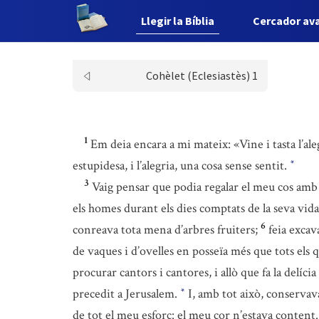
Llegir la Bíblia
Cercador av
Cohèlet (Eclesiastès) 1
1
Em deia encara a mi mateix: «Vine i tasta l’ale
estupidesa, i l’alegria, una cosa sense sentit.
*
3
Vaig pensar que podia regalar el meu cos amb
els homes durant els dies comptats de la seva vida 
6
conreava tota mena d’arbres fruiters;
feia excav
de vaques i d’ovelles en posseïa més que tots els
procurar cantors i cantores, i allò que fa la delíc
precedit a Jerusalem.
I, amb tot això, conservava
*
de tot el meu esforç: el meu cor n’estava content.