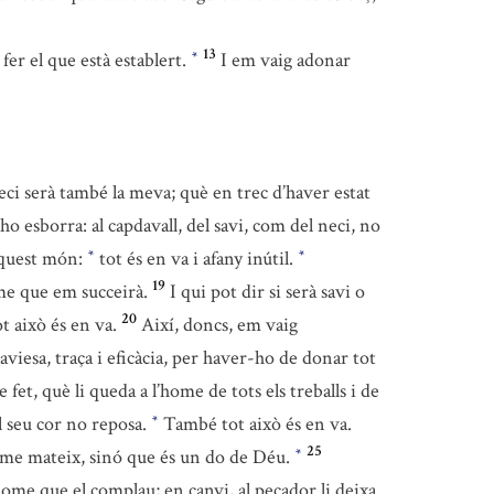
13
fer el que està establert.
I em vaig adonar
*
eci serà també la meva; què en trec d’haver estat
 ho esborra: al capdavall, del savi, com del neci, no
 aquest món:
tot és en va i afany inútil.
*
*
19
ome que em succeirà.
I qui pot dir si serà savi o
20
 això és en va.
Així, doncs, em vaig
viesa, traça i eficàcia, per haver-ho de donar tot
 fet, què li queda a l’home de tots els treballs i de
el seu cor no reposa.
També tot això és en va.
*
25
home mateix, sinó que és un do de Déu.
*
’home que el complau; en canvi, al pecador li deixa