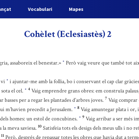
ançat
Vocabulari
Mapes
Cohèlet (Eclesiastès) 2
gria, assaboreix el benestar.»
Però vaig veure que també tot aix
*
 vi
i ajuntar-me amb la follia, bo i conservant el cap clar gràcies 
*
4
sota el cel.
Vaig emprendre grans obres: em construïa palaus
*
7
ar basses per a regar les plantades d’arbres joves.
Vaig comprar e
8
 qui m’havien precedit a Jerusalem.
Vaig amuntegar plata i or, i
*
9
ia dels homes: un estol de concubines.
Vaig arribar a ser més i
*
10
 la meva saviesa.
Satisfeia tots els desigs dels meus ulls i no r
11
Però, després de repassar totes les obres que havia dut a term