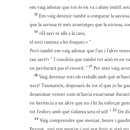
em vaig adonar que tot és en va i afany inútil: sota
12
Em vaig detenir també a comparar la saviesa am
que la saviesa té més avantatges que la niciesa, co
14
«El savi té ulls a la cara,
el neci camina a les fosques.»
*
Però també em vaig adonar que l’un i l’altre tene
tan savi?»
I concloïa que també tot això és en va
*
17
en perdurarà pas el record.
Per això vaig avo
*
18
Vaig detestar tots els treballs amb què m’havi
neci? Tanmateix, disposarà de tot el que jo he gua
desanimar veient com m’havia escarrassat durant 
en herència a un altre que no s’hi ha esforçat gen
23
tot l’esforç amb què s’afanya sota el sol?
De dia
*
24
Vaig comprendre que menjar, beure i gaudir d
Perquè, ¿qui pot menjar i qui pot fruir si això no