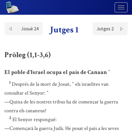
Togg
Navig
Jutges 1
Josuè 24
Jutges 2
Pròleg (1,1-3,6)
El poble d’Israel ocupa el país de Canaan
*
1
Després de la mort de Josuè,
els israelites van
*
consultar el Senyor:
*
—Quina de les nostres tribus ha de començar la guerra
contra els cananeus?
2
El Senyor respongué:
—Començarà la guerra Judà. He posat el país a les seves