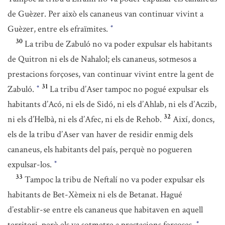
de Guèzer. Per això els cananeus van continuar vivint a
Guèzer, entre els efraïmites.
*
30
La tribu de Zabuló no va poder expulsar els habitants
de Quitron ni els de Nahalol; els cananeus, sotmesos a
prestacions forçoses, van continuar vivint entre la gent de
31
Zabuló.
La tribu d’Aser tampoc no pogué expulsar els
*
habitants d’Acó, ni els de Sidó, ni els d’Ahlab, ni els d’Aczib,
32
ni els d’Helbà, ni els d’Afec, ni els de Rehob.
Així, doncs,
els de la tribu d’Aser van haver de residir enmig dels
cananeus, els habitants del país, perquè no pogueren
expulsar-los.
*
33
Tampoc la tribu de Neftalí no va poder expulsar els
habitants de Bet-Xèmeix ni els de Betanat. Hagué
d’establir-se entre els cananeus que habitaven en aquell
territori, però els va sotmetre a prestacions forçoses.
*