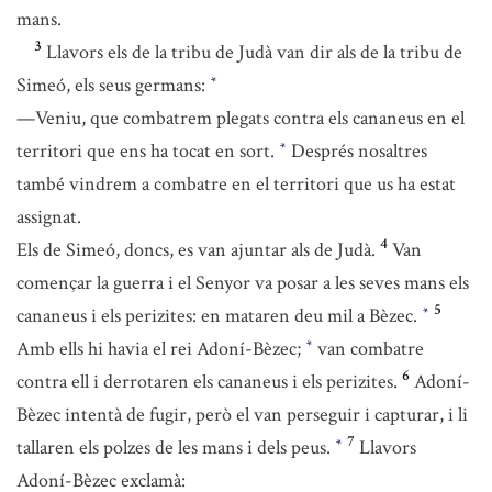
mans.
3
Llavors els de la tribu de Judà van dir als de la tribu de
Simeó, els seus germans:
*
—Veniu, que combatrem plegats contra els cananeus en el
territori que ens ha tocat en sort.
Després nosaltres
*
també vindrem a combatre en el territori que us ha estat
assignat.
4
Els de Simeó, doncs, es van ajuntar als de Judà.
Van
començar la guerra i el Senyor va posar a les seves mans els
5
cananeus i els perizites: en mataren deu mil a Bèzec.
*
Amb ells hi havia el rei Adoní-Bèzec;
van combatre
*
6
contra ell i derrotaren els cananeus i els perizites.
Adoní-
Bèzec intentà de fugir, però el van perseguir i capturar, i li
7
tallaren els polzes de les mans i dels peus.
Llavors
*
Adoní-Bèzec exclamà: