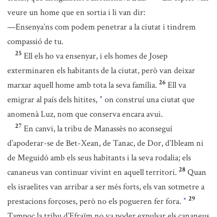
veure un home que en sortia i li van dir:
—Ensenya’ns com podem penetrar a la ciutat i tindrem
compassió de tu.
25
Ell els ho va ensenyar, i els homes de Josep
exterminaren els habitants de la ciutat, però van deixar
26
marxar aquell home amb tota la seva família.
Ell va
emigrar al país dels hitites,
on construí una ciutat que
*
anomenà Luz, nom que conserva encara avui.
27
En canvi, la tribu de Manassès no aconseguí
d’apoderar-se de Bet-Xean, de Tanac, de Dor, d’Ibleam ni
de Meguidó amb els seus habitants i la seva rodalia; els
28
cananeus van continuar vivint en aquell territori.
Quan
els israelites van arribar a ser més forts, els van sotmetre a
29
prestacions forçoses, però no els pogueren fer fora.
*
Tampoc la tribu d’Efraïm no va poder expulsar els cananeus