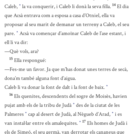
14
Caleb,
la va conquerir, i Caleb li donà la seva filla.
El dia
*
que Acsà entrava com a esposa a casa d’Otniel, ella va
proposar al seu marit de demanar un terreny a Caleb, el seu
pare.
Acsà va començar d’amoïnar Caleb de l’ase estant, i
*
ell li va dir:
—Què vols, ara?
15
Ella respongué:
—Fes-me un favor. Ja que m’has donat unes terres de secà,
dona’m també alguna font d’aigua.
Caleb li va donar la font de dalt i la font de baix.
*
16
Els quenites, descendents del sogre de Moisès, havien
pujat amb els de la tribu de Judà
des de la ciutat de les
*
Palmeres
cap al desert de Judà, al Nègueb d’Arad,
i es
*
*
17
van instal·lar entre els amalequites.
Els homes de Judà i
*
els de Simeó, el seu germà, van derrotar els cananeus que