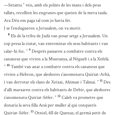
—Setanta
reis, amb els polzes de les mans i dels peus
*
tallats, recollien les engrunes que queien de la meva taula.
Ara Déu em paga tal com jo havia fet.
I se l’endugueren a Jerusalem, on va morir.
8
Els de la tribu de Judà van posar setge a Jerusalem. Un
cop presa la ciutat, van exterminar els seus habitants i van
9
calar-hi foc.
Després passaren a combatre contra els
*
cananeus que vivien a la Muntanya, al Nègueb i a la Xefelà.
10
També van anar a combatre contra els cananeus que
*
vivien a Hebron, que aleshores s’anomenava Quiriat-Arbà,
11
i van derrotar els clans de Xeixai, Ahiman i Talmai.
Des
*
d’allí marxaren contra els habitants de Debir, que aleshores
12
s’anomenava Quiriat-Séfer.
Caleb va prometre que
*
donaria la seva filla Acsà per muller al qui conquerís
13
Quiriat-Séfer.
Otniel, fill de Quenaz, el germà petit de