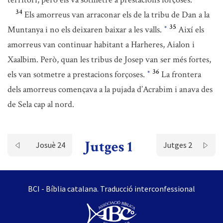
34
Els amorreus van arraconar els de la tribu de Dan a la
35
Muntanya i no els deixaren baixar a les valls.
Així els
*
amorreus van continuar habitant a Harheres, Aialon i
Xaalbim. Però, quan les tribus de Josep van ser més fortes,
36
els van sotmetre a prestacions forçoses.
La frontera
*
dels amorreus començava a la pujada d’Acrabim i anava des
de Sela cap al nord.
Jutges 1
Josuè 24
Jutges 2
BCI - Bíblia catalana. Traducció interconfessional