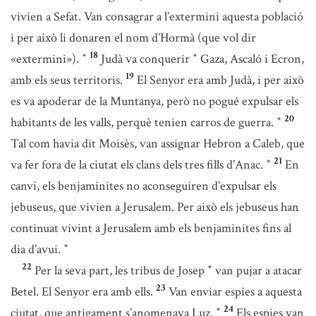
vivien a Sefat. Van consagrar a l’extermini aquesta població
i per això li donaren el nom d’Hormà (que vol dir
18
«extermini»).
Judà va conquerir
Gaza, Ascaló i Ecron,
*
*
19
amb els seus territoris.
El Senyor era amb Judà, i per això
es va apoderar de la Muntanya, però no pogué expulsar els
20
habitants de les valls, perquè tenien carros de guerra.
*
Tal com havia dit Moisès, van assignar Hebron a Caleb, que
21
va fer fora de la ciutat els clans dels tres fills d’Anac.
En
*
canvi, els benjaminites no aconseguiren d’expulsar els
jebuseus, que vivien a Jerusalem. Per això els jebuseus han
continuat vivint a Jerusalem amb els benjaminites fins al
dia d’avui.
*
22
Per la seva part, les tribus de Josep
van pujar a atacar
*
23
Betel. El Senyor era amb ells.
Van enviar espies a aquesta
24
ciutat, que antigament s’anomenava Luz.
Els espies van
*