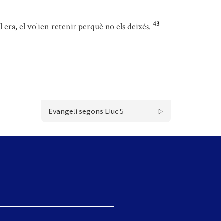
43
ll era, el volien retenir perquè no els deixés.
Evangeli segons Lluc 5