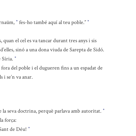
farnaüm,
fes-ho també aquí al teu poble.”
*
*
quan el cel es va tancar durant tres anys i sis
 d’elles, sinó a una dona viuda de Sarepta de Sidó.
e Síria.
*
fora del poble i el dugueren fins a un espadat de
s i se’n va anar.
 la seva doctrina, perquè parlava amb autoritat.
*
a força:
l Sant de Déu!
*