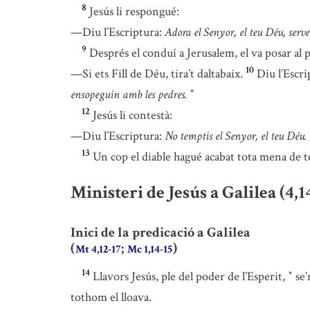
8
Jesús li respongué:
—Diu l’Escriptura:
Adora el Senyor, el teu Déu, serve
9
Després el conduí a Jerusalem, el va posar al
10
—Si ets Fill de Déu, tira’t daltabaix.
Diu l’Escri
ensopeguin amb les pedres.
*
12
Jesús li contestà:
—Diu l’Escriptura:
No temptis el Senyor, el teu Déu.
13
Un cop el diable hagué acabat tota mena de te
Ministeri de Jesús a Galilea (4,1
Inici de la predicació a Galilea
(
;
)
Mt 4,12-17
Mc 1,14-15
14
Llavors Jesús, ple del poder de l’Esperit,
se’
*
tothom el lloava.