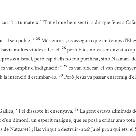
cura’t a tu mateix!” “Tot el que hem sentit a dir que feies a Ca
25
ut al seu poble.
Més encara, us asseguro que en temps d’Elies, 
*
26
 havia moltes viudes a Israel,
però Elies no va ser enviat a cap
eprosos a Israel, però cap d’ells no fou purificat, sinó Naaman, d
29
ga es van omplir d’indignació;
es van aixecar, el van empènyer 
*
30
b la intenció d’estimbar-lo.
Però Jesús va passar entremig d’ell
32
Galilea,
i el dissabte hi ensenyava.
La gent estava admirada de
*
 d’un dimoni, un esperit maligne, que es posà a cridar amb tota l
s de Natzaret? ¿Has vingut a destruir-nos? Ja sé prou qui ets: e