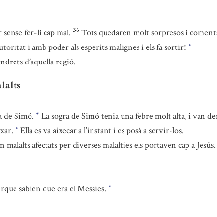
36
r sense fer-li cap mal.
Tots quedaren molt sorpresos i comenta
itat i amb poder als esperits malignes i els fa sortir!
*
indrets d’aquella regió.
alalts
sa de Simó.
La sogra de Simó tenia una febre molt alta, i van dem
*
ixar.
Ella es va aixecar a l’instant i es posà a servir-los.
*
ien malalts afectats per diverses malalties els portaven cap a Jesú
perquè sabien que era el Messies.
*