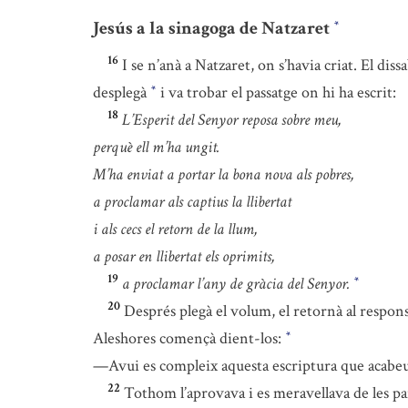
Jesús a la sinagoga de Natzaret
*
16
I se n’anà a Natzaret, on s’havia criat. El diss
desplegà
i va trobar el passatge on hi ha escrit:
*
18
L’Esperit del Senyor reposa sobre meu,
perquè ell m’ha ungit.
M’ha enviat a portar la bona nova als pobres,
a proclamar als captius la llibertat
i als cecs el retorn de la llum,
a posar en llibertat els oprimits,
19
a proclamar l’any de gràcia del Senyor.
*
20
Després plegà el volum, el retornà al respons
Aleshores començà dient-los:
*
—Avui es compleix aquesta escriptura que acabeu 
22
Tothom l’aprovava i es meravellava de les pa