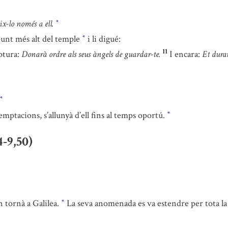
ix-lo només a ell.
*
 punt més alt del temple
i li digué:
*
11
ptura:
Donarà ordre als seus àngels de guardar-te.
I encara:
Et duran
*
mptacions, s’allunyà d’ell fins al temps oportú.
*
4-9,50)
n tornà a Galilea.
La seva anomenada es va estendre per tota la
*