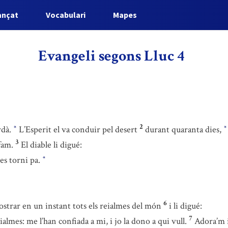
ançat
Vocabulari
Mapes
Evangeli segons Lluc 4
2
rdà.
L’Esperit el va conduir pel desert
durant quaranta dies,
*
*
3
fam.
El diable li digué:
es torni pa.
*
6
mostrar en un instant tots els reialmes del món
i li digué:
7
ialmes: me l’han confiada a mi, i jo la dono a qui vull.
Adora’m i