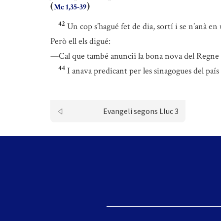
(
)
Mc 1,35-39
42
Un cop s’hagué fet de dia, sortí i se n’anà en 
Però ell els digué:
—Cal que també anunciï la bona nova del Regne de
44
I anava predicant per les sinagogues del país 
Evangeli segons Lluc 3