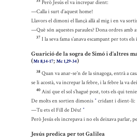
35
Però Jesús el va increpar dient:
—Calla i surt d’aquest home!
Llavors el dimoni el llançà allà al mig i en va sorti
—Què són aquestes paraules? Dona ordres amb autor
37
I la seva fama s’anava escampant per tots els 
Guarició de la sogra de Simó i d’altres m
(
;
)
Mt 8,14-17
Mc 1,29-34
38
Quan va anar-se’n de la sinagoga, entrà a ca
se li acostà, va increpar la febre, i la febre la va de
40
Així que el sol s’hagué post, tots els qui ten
De molts en sortien dimonis
cridant i dient-li:
*
—Tu ets el Fill de Déu!
*
Però Jesús els increpava i no els deixava parlar, 
Jesús predica per tot Galilea