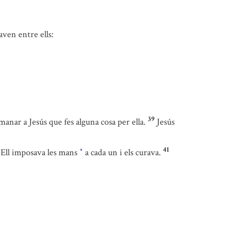
ven entre ells:
39
anar a Jesús que fes alguna cosa per ella.
Jesús
41
s. Ell imposava les mans
a cada un i els curava.
*