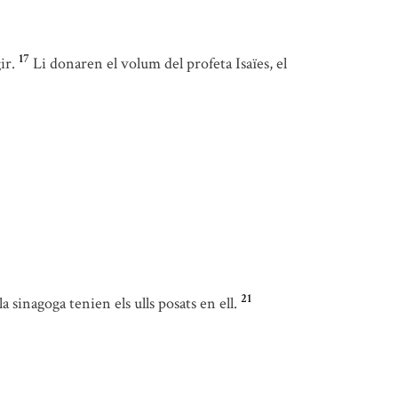
17
ir.
Li donaren el volum del profeta Isaïes, el
21
la sinagoga tenien els ulls posats en ell.