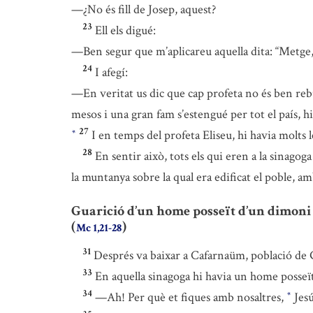
—¿No és fill de Josep, aquest?
23
Ell els digué:
—Ben segur que m’aplicareu aquella dita: “Metge, 
24
I afegí:
—En veritat us dic que cap profeta no és ben reb
mesos i una gran fam s’estengué per tot el país, hi
27
I en temps del profeta Eliseu, hi havia molts l
*
28
En sentir això, tots els qui eren a la sinago
la muntanya sobre la qual era edificat el poble, am
Guarició d’un home posseït d’un dimoni
(
)
Mc 1,21-28
31
Després va baixar a Cafarnaüm, població de 
33
En aquella sinagoga hi havia un home posseït
34
—Ah! Per què et fiques amb nosaltres,
Jesú
*