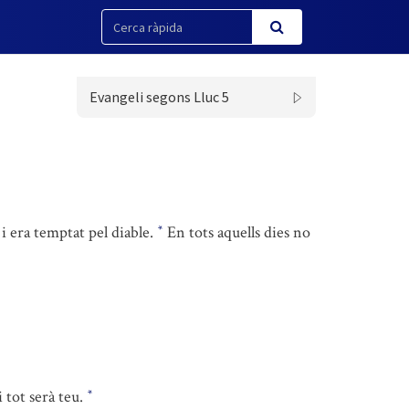
Evangeli segons Lluc 5
i era temptat pel diable.
En tots aquells dies no
*
 tot serà teu.
*