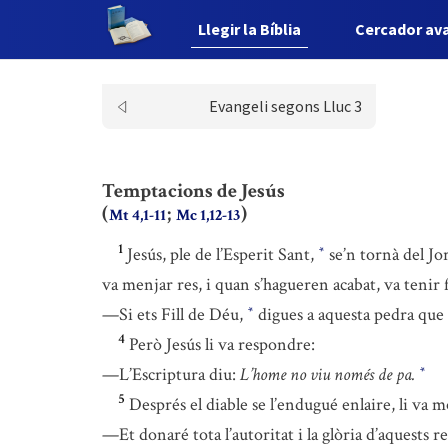
Llegir la Bíblia
Cercador av
Evangeli segons Lluc 3
Temptacions de Jesús
(
;
)
Mt 4,1-11
Mc 1,12-13
1
Jesús, ple de l’Esperit Sant,
se’n tornà del Jo
*
va menjar res, i quan s’hagueren acabat, va tenir 
—Si ets Fill de Déu,
digues a aquesta pedra que 
*
4
Però Jesús li va respondre:
—L’Escriptura diu:
L’home no viu només de pa.
*
5
Després el diable se l’endugué enlaire, li va 
—Et donaré tota l’autoritat i la glòria d’aquests re