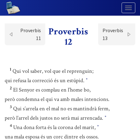
Togg
Navig
Proverbis
Proverbis
Proverbis
11
13
12
1
Qui vol saber, vol que el reprenguin;
qui refusa la correcció és un estúpid.
*
2
El Senyor es complau en l’home bo,
però condemna el qui va amb males intencions.
3
Qui s’arrela en el mal no es mantindrà ferm,
però l’arrel dels justos no serà mai arrencada.
*
4
Una dona forta és la corona del marit,
*
una mala esposa és un corc dintre els ossos.