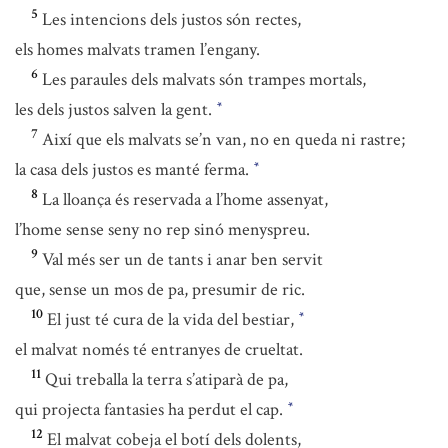
5
Les intencions dels justos són rectes,
els homes malvats tramen l’engany.
6
Les paraules dels malvats són trampes mortals,
les dels justos salven la gent.
*
7
Així que els malvats se’n van, no en queda ni rastre;
la casa dels justos es manté ferma.
*
8
La lloança és reservada a l’home assenyat,
l’home sense seny no rep sinó menyspreu.
9
Val més ser un de tants i anar ben servit
que, sense un mos de pa, presumir de ric.
10
El just té cura de la vida del bestiar,
*
el malvat només té entranyes de crueltat.
11
Qui treballa la terra s’atiparà de pa,
qui projecta fantasies ha perdut el cap.
*
12
El malvat cobeja el botí dels dolents,