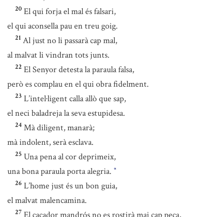
20
El qui forja el mal és falsari,
el qui aconsella pau en treu goig.
21
Al just no li passarà cap mal,
al malvat li vindran tots junts.
22
El Senyor detesta la paraula falsa,
però es complau en el qui obra fidelment.
23
L’intel·ligent calla allò que sap,
el neci baladreja la seva estupidesa.
24
Mà diligent, manarà;
mà indolent, serà esclava.
25
Una pena al cor deprimeix,
una bona paraula porta alegria.
*
26
L’home just és un bon guia,
el malvat malencamina.
27
El caçador mandrós no es rostirà mai cap peça,