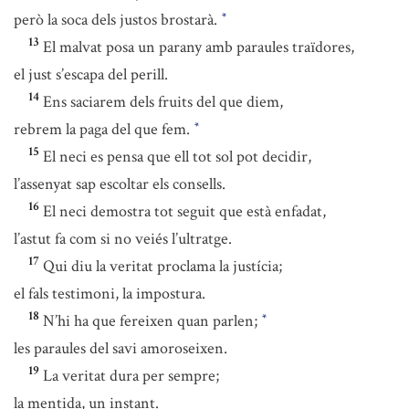
però la soca dels justos brostarà.
*
13
El malvat posa un parany amb paraules traïdores,
el just s’escapa del perill.
14
Ens saciarem dels fruits del que diem,
rebrem la paga del que fem.
*
15
El neci es pensa que ell tot sol pot decidir,
l’assenyat sap escoltar els consells.
16
El neci demostra tot seguit que està enfadat,
l’astut fa com si no veiés l’ultratge.
17
Qui diu la veritat proclama la justícia;
el fals testimoni, la impostura.
18
N’hi ha que fereixen quan parlen;
*
les paraules del savi amoroseixen.
19
La veritat dura per sempre;
la mentida, un instant.