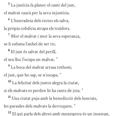
5
La justícia fa planer el camí del just,
el malvat caurà per la seva injustícia.
6
L’honradesa dels rectes els salva,
la pròpia cobdícia atrapa els traïdors.
7
Mor el malvat i mor la seva esperança,
se li esfuma l’anhel de ser ric.
8
El just és salvat del perill,
el seu lloc l’ocupa un malvat.
*
9
La boca del malvat arrasa tothom;
el just, que ho sap, se n’escapa.
*
10
La felicitat dels justos alegra la ciutat,
si els malvats es perden hi ha cants de joia.
*
11
Una ciutat puja amb la benedicció dels honrats,
les paraules dels malvats la derroquen.
*
12
El qui parla dels altres amb menyspreu és un insensat,