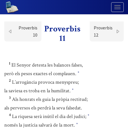
Togg
Navig
Proverbis
Proverbis
Proverbis
10
12
11
1
El Senyor detesta les balances falses,
però els pesos exactes el complauen.
*
2
L’arrogància provoca menyspreu;
la saviesa es troba en la humilitat.
*
3
Als honrats els guia la pròpia rectitud;
als perversos els perdrà la seva falsedat.
4
La riquesa serà inútil el dia del judici;
*
només la justícia salvarà de la mort.
*