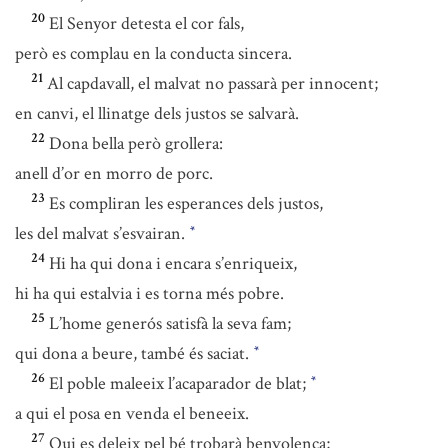
20
El Senyor detesta el cor fals,
però es complau en la conducta sincera.
21
Al capdavall, el malvat no passarà per innocent;
en canvi, el llinatge dels justos se salvarà.
22
Dona bella però grollera:
anell d’or en morro de porc.
23
Es compliran les esperances dels justos,
les del malvat s’esvairan.
*
24
Hi ha qui dona i encara s’enriqueix,
hi ha qui estalvia i es torna més pobre.
25
L’home generós satisfà la seva fam;
qui dona a beure, també és saciat.
*
26
El poble maleeix l’acaparador de blat;
*
a qui el posa en venda el beneeix.
27
Qui es deleix pel bé trobarà benvolença;