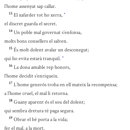
l’home assenyat sap callar.
13
El xafarder tot ho xerra,
*
el discret guarda el secret.
14
Un poble mal governat s’enfonsa,
molts bons consellers el salven.
15
És molt dolent avalar un desconegut;
qui ho evita estarà tranquil.
*
16
La dona amable rep honors,
l’home decidit s’enriqueix.
17
L’home generós troba en ell mateix la recompensa;
a l’home cruel, el mal li retorna.
18
Guany aparent és el sou del dolent;
qui sembra dretura té paga segura.
19
Obrar el bé porta a la vida;
fer el mal, a la mort.