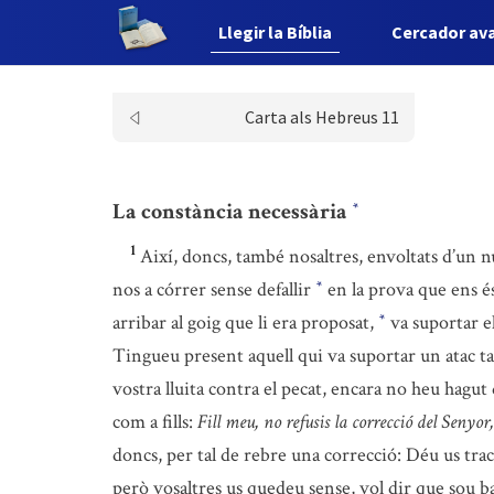
Llegir la Bíblia
Cercador av
Carta als Hebreus 11
La constància necessària
*
1
Així, doncs, també nosaltres, envoltats d’un 
nos a córrer sense defallir
en la prova que ens é
*
arribar al goig que li era proposat,
va suportar el
*
Tingueu present aquell qui va suportar un atac ta
vostra lluita contra el pecat, encara no heu hagut d
com a fills:
Fill meu, no refusis la correcció del Senyor,
doncs, per tal de rebre una correcció: Déu us tract
però vosaltres us quedeu sense, vol dir que sou bas