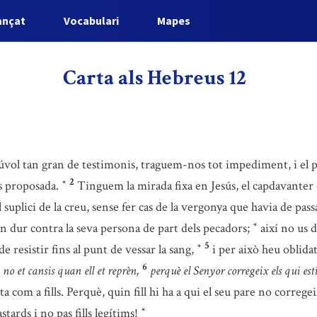
ançat
Vocabulari
Mapes
Carta als Hebreus 12
núvol tan gran de testimonis, traguem-nos tot impediment, i el p
2
s proposada.
Tinguem la mirada fixa en Jesús, el capdavanter de
*
 suplici de la creu, sense fer cas de la vergonya que havia de pass
n dur contra la seva persona de part dels pecadors;
així no us d
*
5
e resistir fins al punt de vessar la sang,
i per això heu oblida
*
6
 no et cansis quan ell et reprèn,
perquè el Senyor corregeix els qui estim
a com a fills. Perquè, quin fill hi ha a qui el seu pare no correge
tards i no pas fills legítims!
*