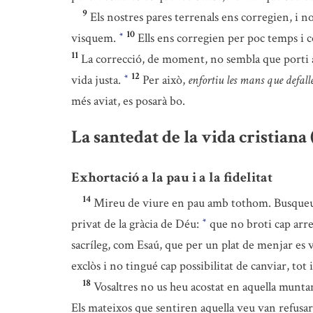
9
Els nostres pares terrenals ens corregien, i 
10
visquem.
Ells ens corregien per poc temps i c
*
11
La correcció, de moment, no sembla que porti ale
12
vida justa.
Per això,
enfortiu les mans que defallei
*
més aviat, es posarà bo.
La santedat de la vida cristiana (
Exhortació a la pau i a la fidelitat
14
Mireu de viure en pau amb tothom. Busqueu l
privat de la gràcia de Déu:
que no broti cap arr
*
sacríleg, com Esaú, que per un plat de menjar es 
exclòs i no tingué cap possibilitat de canviar, tot
18
Vosaltres no us heu acostat en aquella munta
Els mateixos que sentiren aquella veu van refusar