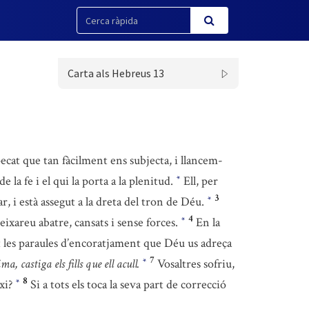
Carta als Hebreus 13
ecat que tan fàcilment ens subjecta, i llancem-
 la fe i el qui la porta a la plenitud.
Ell, per
*
3
ar, i està assegut a la dreta del tron de Déu.
*
4
eixareu abatre, cansats i sense forces.
En la
*
t les paraules d’encoratjament que Déu us adreça
7
a, castiga els fills que ell acull.
Vosaltres sofriu,
*
8
ixi?
Si a tots els toca la seva part de correcció
*