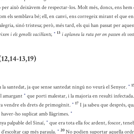
no per això deixàvem de respectar-los. Molt més, doncs, ens hem
om els semblava bé; ell, en canvi, ens corregeix mirant el que en
gria, sinó tristesa; però, més tard, els qui han passat per aques
13
xen i els genolls vacil·lants,
i aplaneu la ruta per on passen els vos
*
12,14-13,19)
1
a santedat, ja que sense santedat ningú no veurà el Senyor.
*
el amargant
que porti malestar, i la majoria en resulti infectada
*
17
va vendre els drets de primogènit.
I ja sabeu que després, q
*
 i haver-ho suplicat amb llàgrimes.
*
nya palpable del Sinaí,
que era tota ella foc ardent, foscor, tene
*
20
 d’escoltar cap més paraula.
No podien suportar aquella ord
*