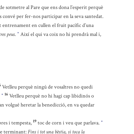
 de sotmetre al Pare que ens dona l’esperit perquè
s convé per fer-nos participar en la seva santedat.
t entrenament en cullen el fruit pacífic d’una
tres peus
.
Així el qui va coix no hi prendrà mal i,
*
5
Vetlleu perquè ningú de vosaltres no quedi
16
.
Vetlleu perquè no hi hagi cap libidinós o
*
uan volgué heretar la benedicció, en va quedar
19
bres i tempesta,
toc de corn i veu que parlava.
*
re terminant:
Fins i tot una bèstia, si toca la