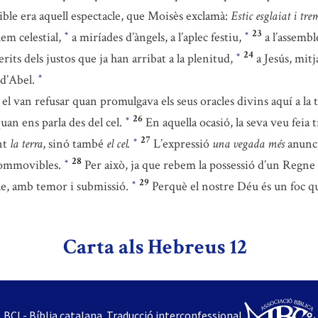
ible era aquell espectacle, que Moisès exclamà:
Estic esglaiat i tre
23
lem celestial,
a miríades d’àngels, a l’aplec festiu,
a l’assemb
*
*
24
erits dels justos que ja han arribat a la plenitud,
a Jesús, mit
*
 d’Abel.
*
 el van refusar quan promulgava els seus oracles divins aquí a la
26
uan ens parla des del cel.
En aquella ocasió, la seva veu feia t
*
27
nt
la terra
, sinó també
el cel.
L’expressió
una vegada més
anunci
*
28
incommovibles.
Per això, ja que rebem la possessió d’un Regn
*
29
ble, amb temor i submissió.
Perquè el nostre Déu és un foc q
*
Carta als Hebreus 12
BCI - Bíblia catalana. Traducció interconfessional