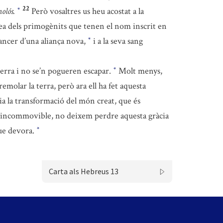
22
molós.
Però vosaltres us heu acostat a la
*
lea dels primogènits que tenen el nom inscrit en
jancer d’una aliança nova,
i a la seva sang
*
 terra i no se’n pogueren escapar.
Molt menys,
*
remolar la terra, però ara ell ha fet aquesta
a la transformació del món creat, que és
e incommovible, no deixem perdre aquesta gràcia
ue devora.
*
Carta als Hebreus 13