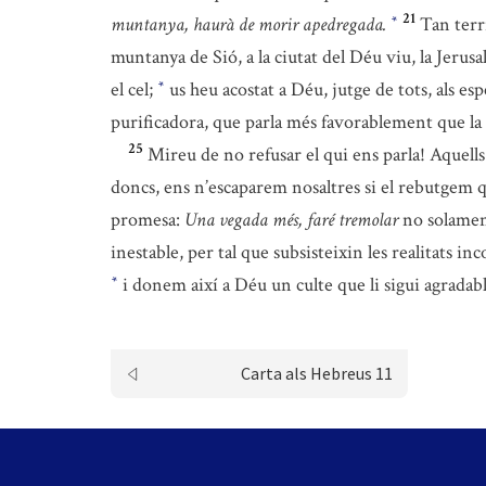
21
muntanya, haurà de morir apedregada.
Tan terr
*
muntanya de Sió, a la ciutat del Déu viu, la Jerusa
el cel;
us heu acostat a Déu, jutge de tots, als esp
*
purificadora, que parla més favorablement que la
25
Mireu de no refusar el qui ens parla! Aquells
doncs, ens n’escaparem nosaltres si el rebutgem q
promesa:
Una vegada més, faré tremolar
no solame
inestable, per tal que subsisteixin les realitats 
i donem així a Déu un culte que li sigui agrada
*
Carta als Hebreus 11