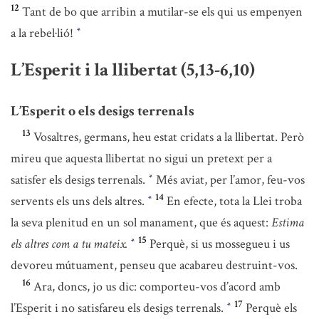
12
Tant de bo que arribin a mutilar-se els qui us empenyen
a la rebel·lió!
*
L’Esperit i la llibertat (5,13-6,10)
L’Esperit o els desigs terrenals
13
Vosaltres, germans, heu estat cridats a la llibertat. Però
mireu que aquesta llibertat no sigui un pretext per a
satisfer els desigs terrenals.
Més aviat, per l’amor, feu-vos
*
14
servents els uns dels altres.
En efecte, tota la Llei troba
*
la seva plenitud en un sol manament, que és aquest:
Estima
15
els altres com a tu mateix.
Perquè, si us mossegueu i us
*
devoreu mútuament, penseu que acabareu destruint-vos.
16
Ara, doncs, jo us dic: comporteu-vos d’acord amb
17
l’Esperit i no satisfareu els desigs terrenals.
Perquè els
*