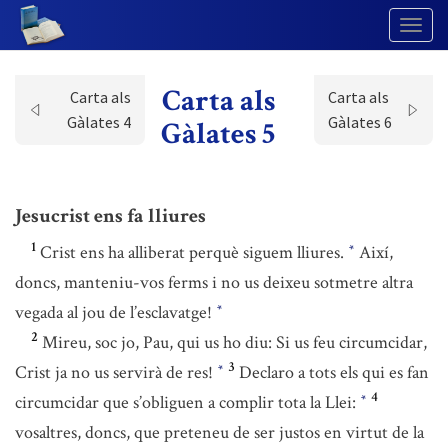
Togg
Navig
Carta als
Carta als
Carta als
Gàlates 4
Gàlates 6
Gàlates 5
Jesucrist ens fa lliures
1
Crist ens ha alliberat perquè siguem lliures.
Així,
*
doncs, manteniu-vos ferms i no us deixeu sotmetre altra
vegada al jou de l’esclavatge!
*
2
Mireu, soc jo, Pau, qui us ho diu: Si us feu circumcidar,
3
Crist ja no us servirà de res!
Declaro a tots els qui es fan
*
4
circumcidar que s’obliguen a complir tota la Llei:
*
vosaltres, doncs, que preteneu de ser justos en virtut de la