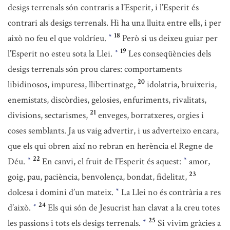
desigs terrenals són contraris a l’Esperit, i l’Esperit és
contrari als desigs terrenals. Hi ha una lluita entre ells, i per
18
això no feu el que voldríeu.
Però si us deixeu guiar per
*
19
l’Esperit no esteu sota la Llei.
Les conseqüències dels
*
desigs terrenals són prou clares: comportaments
20
libidinosos, impuresa, llibertinatge,
idolatria, bruixeria,
enemistats, discòrdies, gelosies, enfuriments, rivalitats,
21
divisions, sectarismes,
enveges, borratxeres, orgies i
coses semblants. Ja us vaig advertir, i us adverteixo encara,
que els qui obren així no rebran en herència el Regne de
22
Déu.
En canvi, el fruit de l’Esperit és aquest:
amor,
*
*
23
goig, pau, paciència, benvolença, bondat, fidelitat,
dolcesa i domini d’un mateix.
La Llei no és contrària a res
*
24
d’això.
Els qui són de Jesucrist han clavat a la creu totes
*
25
les passions i tots els desigs terrenals.
Si vivim gràcies a
*