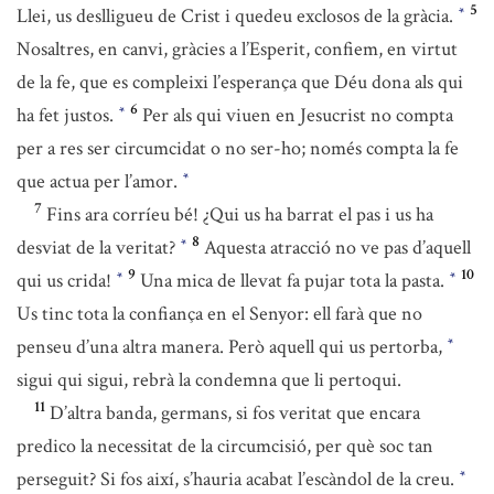
5
Llei, us deslligueu de Crist i quedeu exclosos de la gràcia.
*
Nosaltres, en canvi, gràcies a l’Esperit, confiem, en virtut
de la fe, que es compleixi l’esperança que Déu dona als qui
6
ha fet justos.
Per als qui viuen en Jesucrist no compta
*
per a res ser circumcidat o no ser-ho; només compta la fe
que actua per l’amor.
*
7
Fins ara corríeu bé! ¿Qui us ha barrat el pas i us ha
8
desviat de la veritat?
Aquesta atracció no ve pas d’aquell
*
9
10
qui us crida!
Una mica de llevat fa pujar tota la pasta.
*
*
Us tinc tota la confiança en el Senyor: ell farà que no
penseu d’una altra manera. Però aquell qui us pertorba,
*
sigui qui sigui, rebrà la condemna que li pertoqui.
11
D’altra banda, germans, si fos veritat que encara
predico la necessitat de la circumcisió, per què soc tan
perseguit? Si fos així, s’hauria acabat l’escàndol de la creu.
*