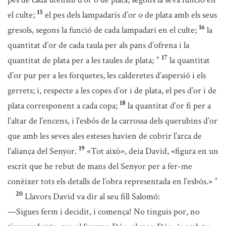
15
el culte;
el pes dels lampadaris d’or o de plata amb els seus
16
gresols, segons la funció de cada lampadari en el culte;
la
quantitat d’or de cada taula per als pans d’ofrena i la
17
quantitat de plata per a les taules de plata;
la quantitat
*
d’or pur per a les forquetes, les calderetes d’aspersió i els
gerrets; i, respecte a les copes d’or i de plata, el pes d’or i de
18
plata corresponent a cada copa;
la quantitat d’or fi per a
l’altar de l’encens, i l’esbós de la carrossa dels querubins d’or
que amb les seves ales esteses havien de cobrir l’arca de
19
l’aliança del Senyor.
«Tot això», deia David, «figura en un
escrit que he rebut de mans del Senyor per a fer-me
conèixer tots els detalls de l’obra representada en l’esbós.»
*
20
Llavors David va dir al seu fill Salomó:
—Sigues ferm i decidit, i comença! No tinguis por, no