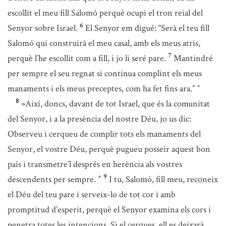
escollit el meu fill Salomó perquè ocupi el tron reial del
6
Senyor sobre Israel.
El Senyor em digué: “Serà el teu fill
Salomó qui construirà el meu casal, amb els meus atris,
7
perquè l’he escollit com a fill, i jo li seré pare.
Mantindré
per sempre el seu regnat si continua complint els meus
manaments i els meus preceptes, com ha fet fins ara.”
*
8
»Així, doncs, davant de tot Israel, que és la comunitat
del Senyor, i a la presència del nostre Déu, jo us dic:
Observeu i cerqueu de complir tots els manaments del
Senyor, el vostre Déu, perquè pugueu posseir aquest bon
país i transmetre’l després en herència als vostres
9
descendents per sempre.
I tu, Salomó, fill meu, reconeix
*
el Déu del teu pare i serveix-lo de tot cor i amb
promptitud d’esperit, perquè el Senyor examina els cors i
penetra totes les intencions. Si el cerques, ell es deixarà