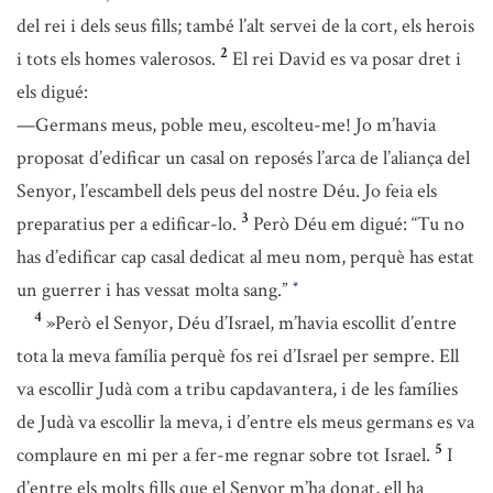
del rei i dels seus fills; també l’alt servei de la cort, els herois
2
i tots els homes valerosos.
El rei David es va posar dret i
els digué:
—Germans meus, poble meu, escolteu-me! Jo m’havia
proposat d’edificar un casal on reposés l’arca de l’aliança del
Senyor, l’escambell dels peus del nostre Déu. Jo feia els
3
preparatius per a edificar-lo.
Però Déu em digué: “Tu no
has d’edificar cap casal dedicat al meu nom, perquè has estat
un guerrer i has vessat molta sang.”
*
4
»Però el Senyor, Déu d’Israel, m’havia escollit d’entre
tota la meva família perquè fos rei d’Israel per sempre. Ell
va escollir Judà com a tribu capdavantera, i de les famílies
de Judà va escollir la meva, i d’entre els meus germans es va
5
complaure en mi per a fer-me regnar sobre tot Israel.
I
d’entre els molts fills que el Senyor m’ha donat, ell ha