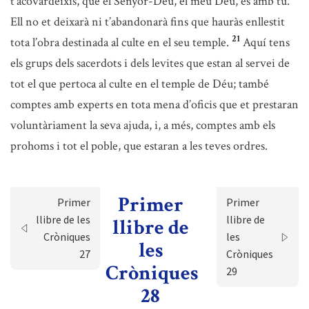
t’acovardeixis, que el Senyor-Déu, el meu Déu, és amb tu.
Ell no et deixarà ni t’abandonarà fins que hauràs enllestit
21
tota l’obra destinada al culte en el seu temple.
Aquí tens
els grups dels sacerdots i dels levites que estan al servei de
tot el que pertoca al culte en el temple de Déu; també
comptes amb experts en tota mena d’oficis que et prestaran
voluntàriament la seva ajuda, i, a més, comptes amb els
prohoms i tot el poble, que estaran a les teves ordres.
Primer
Primer
Primer
llibre de les
llibre de
llibre de
Cròniques
les
les
27
Cròniques
Cròniques
29
28