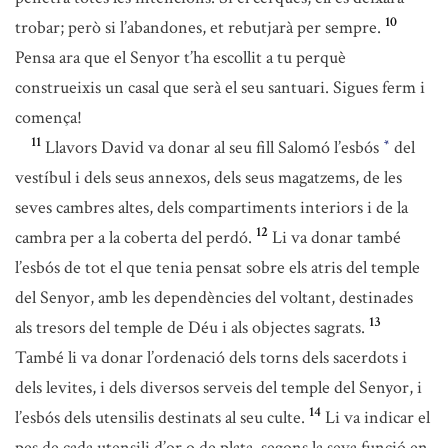
10
trobar; però si l’abandones, et rebutjarà per sempre.
Pensa ara que el Senyor t’ha escollit a tu perquè
construeixis un casal que serà el seu santuari. Sigues ferm i
comença!
11
Llavors David va donar al seu fill Salomó l’esbós
del
*
vestíbul i dels seus annexos, dels seus magatzems, de les
seves cambres altes, dels compartiments interiors i de la
12
cambra per a la coberta del perdó.
Li va donar també
l’esbós de tot el que tenia pensat sobre els atris del temple
del Senyor, amb les dependències del voltant, destinades
13
als tresors del temple de Déu i als objectes sagrats.
També li va donar l’ordenació dels torns dels sacerdots i
dels levites, i dels diversos serveis del temple del Senyor, i
14
l’esbós dels utensilis destinats al seu culte.
Li va indicar el
pes de cada utensili d’or o de plata, segons la seva funció en