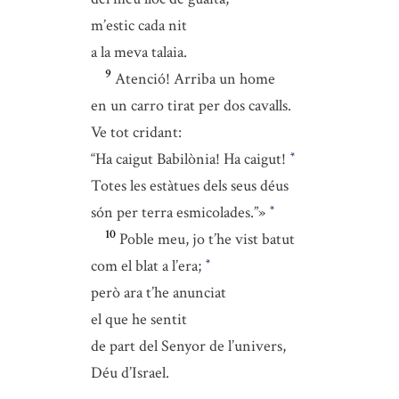
m’estic cada nit
a la meva talaia.
9
Atenció! Arriba un home
en un carro tirat per dos cavalls.
Ve tot cridant:
“Ha caigut Babilònia! Ha caigut!
*
Totes les estàtues dels seus déus
són per terra esmicolades.”»
*
10
Poble meu, jo t’he vist batut
com el blat a l’era;
*
però ara t’he anunciat
el que he sentit
de part del Senyor de l’univers,
Déu d’Israel.