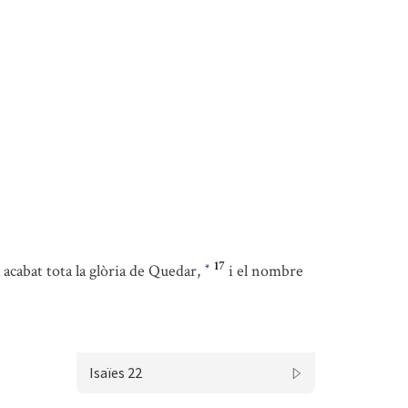
17
 acabat tota la glòria de Quedar,
i el nombre
*
Isaïes 22