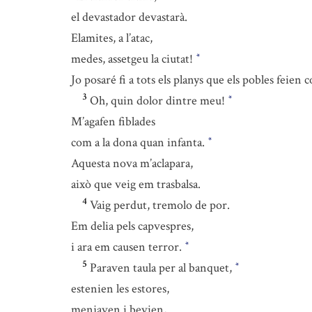
el devastador devastarà.
Elamites, a l’atac,
medes, assetgeu la ciutat!
*
Jo posaré fi a tots els planys que els pobles feien c
3
Oh, quin dolor dintre meu!
*
M’agafen fiblades
com a la dona quan infanta.
*
Aquesta nova m’aclapara,
això que veig em trasbalsa.
4
Vaig perdut, tremolo de por.
Em delia pels capvespres,
i ara em causen terror.
*
5
Paraven taula per al banquet,
*
estenien les estores,
menjaven i bevien,