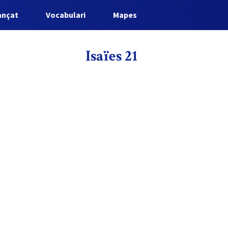
ançat
Vocabulari
Mapes
Isaïes 21