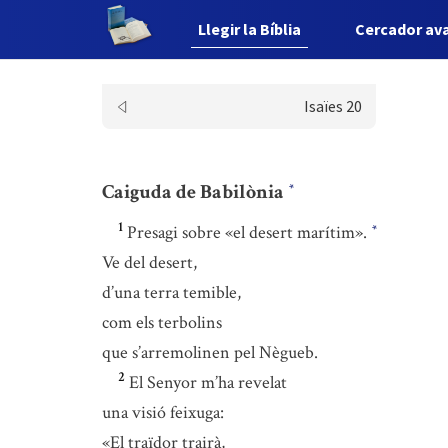
Llegir la Bíblia
Cercador av
Isaïes 20
Caiguda de Babilònia
*
1
Presagi sobre «el desert marítim».
*
Ve del desert,
d’una terra temible,
com els terbolins
que s’arremolinen pel Nègueb.
2
El Senyor m’ha revelat
una visió feixuga:
«El traïdor trairà,