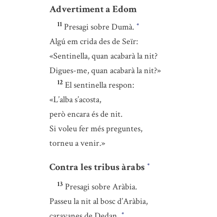
Advertiment a Edom
11
Presagi sobre Dumà.
*
Algú em crida des de Seïr:
«Sentinella, quan acabarà la nit?
Digues-me, quan acabarà la nit?»
12
El sentinella respon:
«L’alba s’acosta,
però encara és de nit.
Si voleu fer més preguntes,
torneu a venir.»
Contra les tribus àrabs
*
13
Presagi sobre Aràbia.
Passeu la nit al bosc d’Aràbia,
caravanes de Dedan.
*