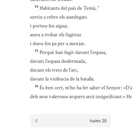
14
Habitants del país de Temà,
*
sortiu a rebre els assedegats
i porteu-los aigua;
aneu a trobar els fugitius
i dueu-los pa per a menjar.
15
Perquè han fugit davant l’espasa,
davant l’espasa desfermada,
davant els trets de l’arc,
davant la violència de la batalla.
16
És ben cert, m’ho ha fet saber el Senyor: «D’a
dels seus valerosos arquers serà insignificant.» H
Isaïes 20