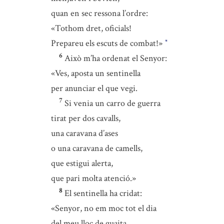
quan en sec ressona l’ordre:
«Tothom dret, oficials!
Prepareu els escuts de combat!»
*
6
Això m’ha ordenat el Senyor:
«Ves, aposta un sentinella
per anunciar el que vegi.
7
Si venia un carro de guerra
tirat per dos cavalls,
una caravana d’ases
o una caravana de camells,
que estigui alerta,
que pari molta atenció.»
8
El sentinella ha cridat:
«Senyor, no em moc tot el dia
del meu lloc de guaita,