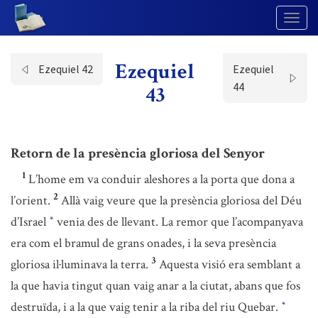
Togg
Navig
Ezequiel
Ezequiel 42
Ezequiel
44
43
Retorn de la presència gloriosa del Senyor
1
L’home em va conduir aleshores a la porta que dona a
2
l’orient.
Allà vaig veure que la presència gloriosa del Déu
d’Israel
venia des de llevant. La remor que l’acompanyava
*
era com el bramul de grans onades, i la seva presència
3
gloriosa il·luminava la terra.
Aquesta visió era semblant a
la que havia tingut quan vaig anar a la ciutat, abans que fos
destruïda, i a la que vaig tenir a la riba del riu Quebar.
*