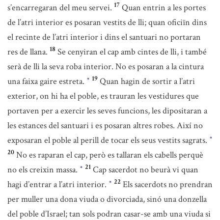
17
s’encarregaran del meu servei.
Quan entrin a les portes
de l’atri interior es posaran vestits de lli; quan oficiïn dins
el recinte de l’atri interior i dins el santuari no portaran
18
res de llana.
Se cenyiran el cap amb cintes de lli, i també
serà de lli la seva roba interior. No es posaran a la cintura
19
una faixa gaire estreta.
Quan hagin de sortir a l’atri
*
exterior, on hi ha el poble, es trauran les vestidures que
portaven per a exercir les seves funcions, les dipositaran a
les estances del santuari i es posaran altres robes. Així no
exposaran el poble al perill de tocar els seus vestits sagrats.
*
20
No es raparan el cap, però es tallaran els cabells perquè
21
no els creixin massa.
Cap sacerdot no beurà vi quan
*
22
hagi d’entrar a l’atri interior.
Els sacerdots no prendran
*
per muller una dona viuda o divorciada, sinó una donzella
del poble d’Israel; tan sols podran casar-se amb una viuda si