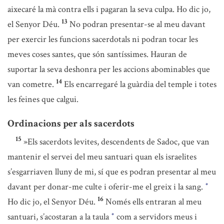
aixecaré la mà contra ells i pagaran la seva culpa. Ho dic jo,
13
el Senyor Déu.
No podran presentar-se al meu davant
per exercir les funcions sacerdotals ni podran tocar les
meves coses santes, que són santíssimes. Hauran de
suportar la seva deshonra per les accions abominables que
14
van cometre.
Els encarregaré la guàrdia del temple i totes
les feines que calgui.
Ordinacions per als sacerdots
15
»Els sacerdots levites, descendents de Sadoc, que van
mantenir el servei del meu santuari quan els israelites
s’esgarriaven lluny de mi, sí que es podran presentar al meu
davant per donar-me culte i oferir-me el greix i la sang.
*
16
Ho dic jo, el Senyor Déu.
Només ells entraran al meu
santuari, s’acostaran a la taula
com a servidors meus i
*