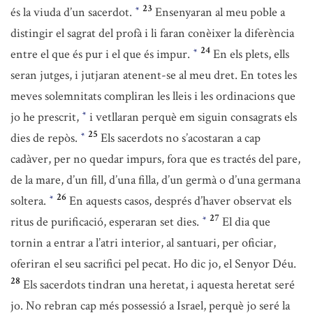
23
és la viuda d’un sacerdot.
Ensenyaran al meu poble a
*
distingir el sagrat del profà i li faran conèixer la diferència
24
entre el que és pur i el que és impur.
En els plets, ells
*
seran jutges, i jutjaran atenent-se al meu dret. En totes les
meves solemnitats compliran les lleis i les ordinacions que
jo he prescrit,
i vetllaran perquè em siguin consagrats els
*
25
dies de repòs.
Els sacerdots no s’acostaran a cap
*
cadàver, per no quedar impurs, fora que es tractés del pare,
de la mare, d’un fill, d’una filla, d’un germà o d’una germana
26
soltera.
En aquests casos, després d’haver observat els
*
27
ritus de purificació, esperaran set dies.
El dia que
*
tornin a entrar a l’atri interior, al santuari, per oficiar,
oferiran el seu sacrifici pel pecat. Ho dic jo, el Senyor Déu.
28
Els sacerdots tindran una heretat, i aquesta heretat seré
jo. No rebran cap més possessió a Israel, perquè jo seré la