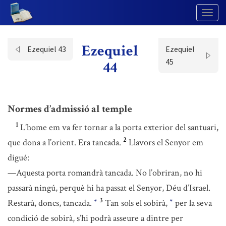
Togg
Navig
Ezequiel
Ezequiel 43
Ezequiel
45
44
Normes d’admissió al temple
1
L’home em va fer tornar a la porta exterior del santuari,
2
que dona a l’orient. Era tancada.
Llavors el Senyor em
digué:
—Aquesta porta romandrà tancada. No l’obriran, no hi
passarà ningú, perquè hi ha passat el Senyor, Déu d’Israel.
3
Restarà, doncs, tancada.
Tan sols el sobirà,
per la seva
*
*
condició de sobirà, s’hi podrà asseure a dintre per