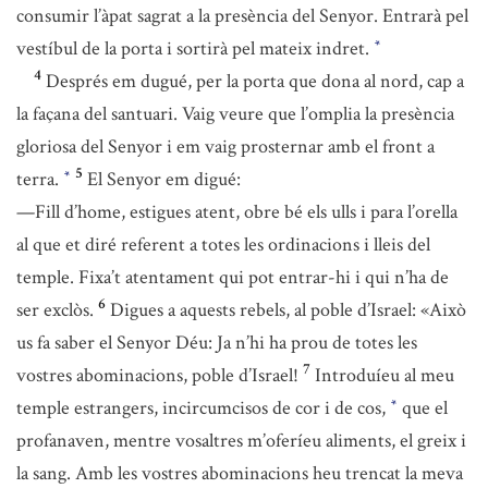
consumir l’àpat sagrat a la presència del Senyor. Entrarà pel
vestíbul de la porta i sortirà pel mateix indret.
*
4
Després em dugué, per la porta que dona al nord, cap a
la façana del santuari. Vaig veure que l’omplia la presència
gloriosa del Senyor i em vaig prosternar amb el front a
5
terra.
El Senyor em digué:
*
—Fill d’home, estigues atent, obre bé els ulls i para l’orella
al que et diré referent a totes les ordinacions i lleis del
temple. Fixa’t atentament qui pot entrar-hi i qui n’ha de
6
ser exclòs.
Digues a aquests rebels, al poble d’Israel: «Això
us fa saber el Senyor Déu: Ja n’hi ha prou de totes les
7
vostres abominacions, poble d’Israel!
Introduíeu al meu
temple estrangers, incircumcisos de cor i de cos,
que el
*
profanaven, mentre vosaltres m’oferíeu aliments, el greix i
la sang. Amb les vostres abominacions heu trencat la meva