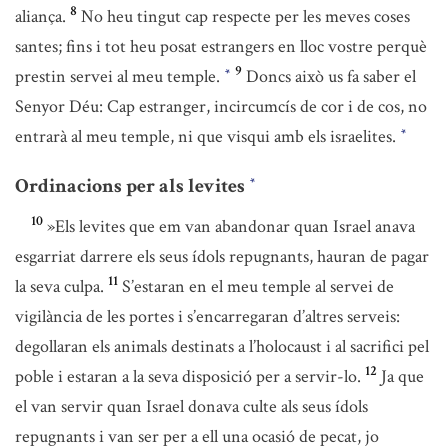
8
aliança.
No heu tingut cap respecte per les meves coses
santes; fins i tot heu posat estrangers en lloc vostre perquè
9
prestin servei al meu temple.
Doncs això us fa saber el
*
Senyor Déu: Cap estranger, incircumcís de cor i de cos, no
entrarà al meu temple, ni que visqui amb els israelites.
*
Ordinacions per als levites
*
10
»Els levites que em van abandonar quan Israel anava
esgarriat darrere els seus ídols repugnants, hauran de pagar
11
la seva culpa.
S’estaran en el meu temple al servei de
vigilància de les portes i s’encarregaran d’altres serveis:
degollaran els animals destinats a l’holocaust i al sacrifici pel
12
poble i estaran a la seva disposició per a servir-lo.
Ja que
el van servir quan Israel donava culte als seus ídols
repugnants i van ser per a ell una ocasió de pecat, jo