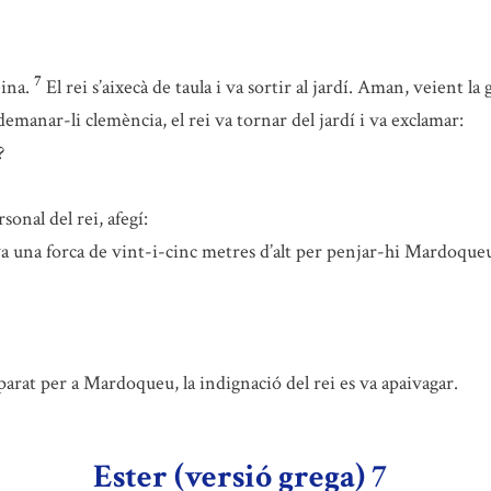
7
ina.
El rei s’aixecà de taula i va sortir al jardí. Aman, veient la 
demanar-li clemència, el rei va tornar del jardí i va exclamar:
?
sonal del rei, afegí:
 una forca de vint-i-cinc metres d’alt per penjar-hi Mardoqueu
arat per a Mardoqueu, la indignació del rei es va apaivagar.
Ester (versió grega) 7