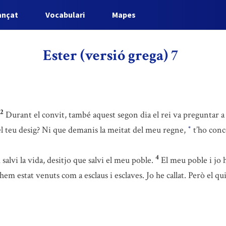
ançat
Vocabulari
Mapes
Ester (versió grega) 7
2
Durant el convit, també aquest segon dia el rei va preguntar a
 teu desig? Ni que demanis la meitat del meu regne,
t’ho conc
*
4
alvi la vida, desitjo que salvi el meu poble.
El meu poble i jo h
lls hem estat venuts com a esclaus i esclaves. Jo he callat. Però el 