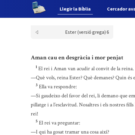
Llegir la Bíblia
Cercador av
Ester (versió grega) 6
Aman cau en desgràcia i mor penjat
1
El rei i Aman van acudir al convit de la reina.
—Què vols, reina Ester? Què demanes? Quin és el
3
Ella va respondre:
—Si gaudeixo del favor del rei, li demano que em s
pillatge i a l’esclavitud. Nosaltres i els nostres fi
rei!
5
El rei va preguntar:
—I qui ha gosat tramar una cosa així?