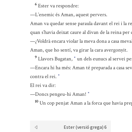
6
Ester va respondre:
—L’enemic és Aman, aquest pervers.
Aman va quedar sense paraula davant el rei i la re
quan s’havia deixat caure al divan de la reina per 
—¿Voldrà encara violar la meva dona a casa meva
Aman, que ho sentí, va girar la cara avergonyit.
9
Llavors Bugatan,
un dels eunucs al servei per
*
—Encara hi ha més: Aman té preparada a casa seva
contra el rei.
*
El rei va dir:
—Doncs pengeu-hi Aman!
*
10
Un cop penjat Aman a la forca que havia prep
Ester (versió grega) 6