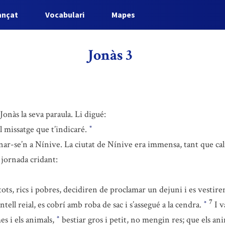
ançat
Vocabulari
Mapes
Jonàs 3
onàs la seva paraula. Li digué:
l missatge que t’indicaré.
*
anar-se’n a Nínive. La ciutat de Nínive era immensa, tant que cal
 jornada cridant:
ots, rics i pobres, decidiren de proclamar un dejuni i es vestir
7
ntell reial, es cobrí amb roba de sac i s’assegué a la cendra.
I v
*
es i els animals,
bestiar gros i petit, no mengin res; que els an
*