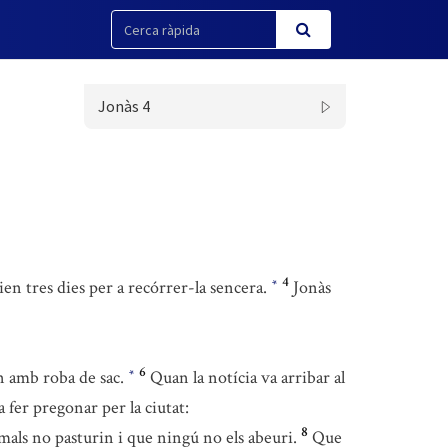
Jonàs 4
4
ien tres dies per a recórrer-la sencera.
Jonàs
*
6
en amb roba de sac.
Quan la notícia va arribar al
*
a fer pregonar per la ciutat:
8
imals no pasturin i que ningú no els abeuri.
Que