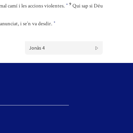
9
al camí i les accions violentes.
Qui sap si Déu
*
anunciat, i se’n va desdir.
*
Jonàs 4