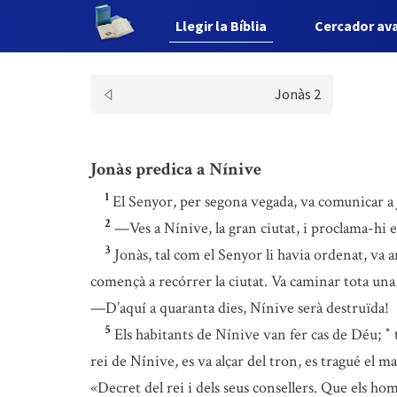
Llegir la Bíblia
Cercador av
Jonàs 2
Jonàs predica a Nínive
1
El Senyor, per segona vegada, va comunicar a J
2
—Ves a Nínive, la gran ciutat, i proclama-hi e
3
Jonàs, tal com el Senyor li havia ordenat, va 
començà a recórrer la ciutat. Va caminar tota una
—D’aquí a quaranta dies, Nínive serà destruïda!
5
Els habitants de Nínive van fer cas de Déu;
t
*
rei de Nínive, es va alçar del tron, es tragué el ma
«Decret del rei i dels seus consellers. Que els hom