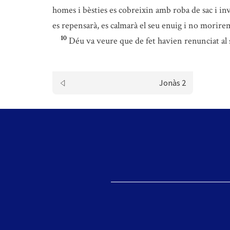
homes i bèsties es cobreixin amb roba de sac i in
es repensarà, es calmarà el seu enuig i no morir
10
Déu va veure que de fet havien renunciat al se
Jonàs 2