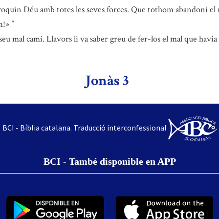
voquin Déu amb totes les seves forces. Que tothom abandoni el m
em!»
*
u mal camí. Llavors li va saber greu de fer-los el mal que havia 
Jonàs 3
BCI - Bíblia catalana. Traducció interconfessional
BCI - També disponible en APP