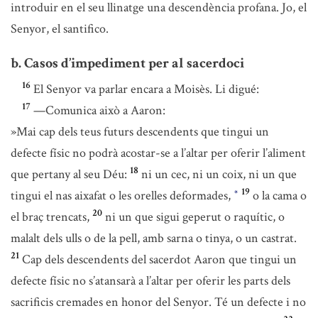
introduir en el seu llinatge una descendència profana. Jo, el
Senyor, el santifico.
b. Casos d’impediment per al sacerdoci
16
El Senyor va parlar encara a Moisès. Li digué:
17
—Comunica això a Aaron:
»Mai cap dels teus futurs descendents que tingui un
defecte físic no podrà acostar-se a l’altar per oferir l’aliment
18
que pertany al seu Déu:
ni un cec, ni un coix, ni un que
19
tingui el nas aixafat o les orelles deformades,
o la cama o
*
20
el braç trencats,
ni un que sigui geperut o raquític, o
malalt dels ulls o de la pell, amb sarna o tinya, o un castrat.
21
Cap dels descendents del sacerdot Aaron que tingui un
defecte físic no s’atansarà a l’altar per oferir les parts dels
sacrificis cremades en honor del Senyor. Té un defecte i no