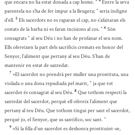
4
que encara no ha estat donada a cap home.
Entre la seva
*
parentela no s’ha de fer impur a la lleugera;
seria indigne
*
5
d’ell.
Els sacerdots no es raparan el cap, no s’afaitaran els
6
costats de la barba ni es faran incisions al cos.
Són
*
consagrats
al seu Déu i no han de profanar el seu nom.
*
Ells ofereixen la part dels sacrificis cremats en honor del
Senyor, l’aliment que pertany al seu Déu. S’han de
mantenir en estat de santedat.
7
»El sacerdot no prendrà per muller una prostituta, una
violada o una dona repudiada pel marit,
ja que tot
*
8
sacerdot és consagrat al seu Déu.
Que tothom respecti la
santedat del sacerdot, perquè ell ofereix l’aliment que
pertany al teu Déu. Que tothom tingui per sant el sacerdot,
perquè jo, el Senyor, que us santifico, soc sant.
*
9
»Si la filla d’un sacerdot es deshonra prostituint-se,