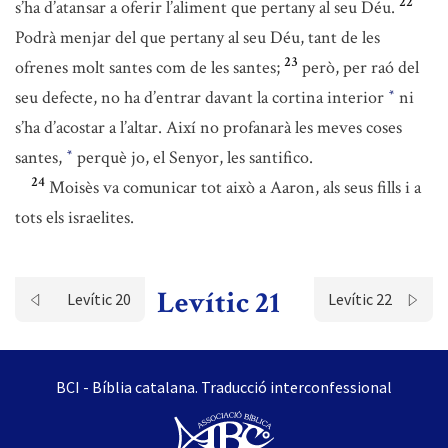
22
s’ha d’atansar a oferir l’aliment que pertany al seu Déu.
Podrà menjar del que pertany al seu Déu, tant de les
23
ofrenes molt santes com de les santes;
però, per raó del
seu defecte, no ha d’entrar davant la cortina interior
ni
*
s’ha d’acostar a l’altar. Així no profanarà les meves coses
santes,
perquè jo, el Senyor, les santifico.
*
24
Moisès va comunicar tot això a Aaron, als seus fills i a
tots els israelites.
Levític 21
Levític 20
Levític 22
BCI - Bíblia catalana. Traducció interconfessional