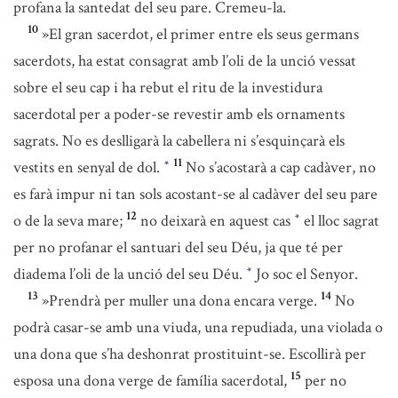
profana la santedat del seu pare. Cremeu-la.
10
»El gran sacerdot, el primer entre els seus germans
sacerdots, ha estat consagrat amb l’oli de la unció vessat
sobre el seu cap i ha rebut el ritu de la investidura
sacerdotal per a poder-se revestir amb els ornaments
sagrats. No es deslligarà la cabellera ni s’esquinçarà els
11
vestits en senyal de dol.
No s’acostarà a cap cadàver, no
*
es farà impur ni tan sols acostant-se al cadàver del seu pare
12
o de la seva mare;
no deixarà en aquest cas
el lloc sagrat
*
per no profanar el santuari del seu Déu, ja que té per
diadema l’oli de la unció del seu Déu.
Jo soc el Senyor.
*
13
14
»Prendrà per muller una dona encara verge.
No
podrà casar-se amb una viuda, una repudiada, una violada o
una dona que s’ha deshonrat prostituint-se. Escollirà per
15
esposa una dona verge de família sacerdotal,
per no