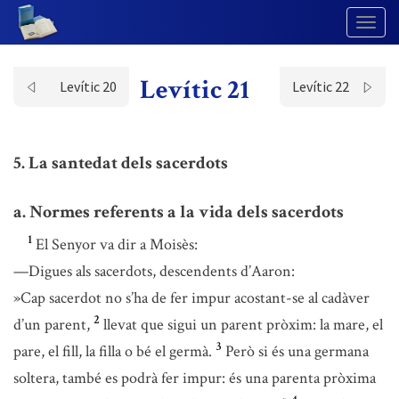
Togg
Navig
Levític 21
Levític 20
Levític 22
5. La santedat dels sacerdots
a. Normes referents a la vida dels sacerdots
1
El Senyor va dir a Moisès:
—Digues als sacerdots, descendents d’Aaron:
»Cap sacerdot no s’ha de fer impur acostant-se al cadàver
2
d’un parent,
llevat que sigui un parent pròxim: la mare, el
3
pare, el fill, la filla o bé el germà.
Però si és una germana
soltera, també es podrà fer impur: és una parenta pròxima