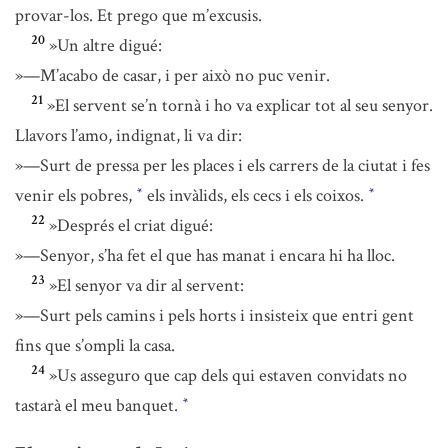
provar-los. Et prego que m’excusis.
20
»Un altre digué:
»—M’acabo de casar, i per això no puc venir.
21
»El servent se’n tornà i ho va explicar tot al seu senyor.
Llavors l’amo, indignat, li va dir:
»—Surt de pressa per les places i els carrers de la ciutat i fes
venir els pobres,
els invàlids, els cecs i els coixos.
*
*
22
»Després el criat digué:
»—Senyor, s’ha fet el que has manat i encara hi ha lloc.
23
»El senyor va dir al servent:
»—Surt pels camins i pels horts i insisteix que entri gent
fins que s’ompli la casa.
24
»Us asseguro que cap dels qui estaven convidats no
tastarà el meu banquet.
*