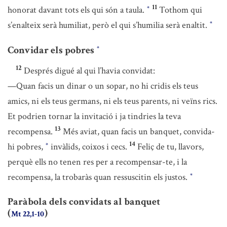
11
honorat davant tots els qui són a taula.
Tothom qui
*
s’enalteix serà humiliat, però el qui s’humilia serà enaltit.
*
Convidar els pobres
*
12
Després digué al qui l’havia convidat:
—Quan facis un dinar o un sopar, no hi cridis els teus
amics, ni els teus germans, ni els teus parents, ni veïns rics.
Et podrien tornar la invitació i ja tindries la teva
13
recompensa.
Més aviat, quan facis un banquet, convida-
14
hi pobres,
invàlids, coixos i cecs.
Feliç de tu, llavors,
*
perquè ells no tenen res per a recompensar-te, i la
recompensa, la trobaràs quan ressuscitin els justos.
*
Paràbola dels convidats al banquet
(
)
Mt 22,1-10