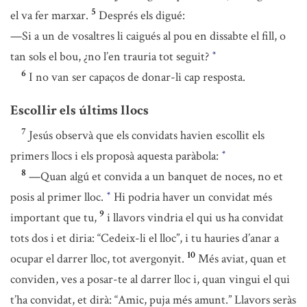
5
el va fer marxar.
Després els digué:
—Si a un de vosaltres li caigués al pou en dissabte el fill, o
tan sols el bou, ¿no l’en trauria tot seguit?
*
6
I no van ser capaços de donar-li cap resposta.
Escollir els últims llocs
7
Jesús observà que els convidats havien escollit els
primers llocs i els proposà aquesta paràbola:
*
8
—Quan algú et convida a un banquet de noces, no et
posis al primer lloc.
Hi podria haver un convidat més
*
9
important que tu,
i llavors vindria el qui us ha convidat
tots dos i et diria: “Cedeix-li el lloc”, i tu hauries d’anar a
10
ocupar el darrer lloc, tot avergonyit.
Més aviat, quan et
conviden, ves a posar-te al darrer lloc i, quan vingui el qui
t’ha convidat, et dirà: “Amic, puja més amunt.” Llavors seràs