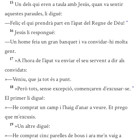
15
Un dels qui eren a taula amb Jesús, quan va sentir
aquestes paraules, li digué:
—Feliç el qui prendrà part en l’àpat del Regne de Déu!
*
16
Jesús li respongué:
—Un home feia un gran banquet i va convidar-hi molta
gent.
17
»A l’hora de l’àpat va enviar el seu servent a dir als
convidats:
»—Veniu, que ja tot és a punt.
18
»Però tots, sense excepció, començaren d’excusar-se.
*
El primer li digué:
»—He comprat un camp i l’haig d’anar a veure. Et prego
que m’excusis.
19
»Un altre digué:
»—He comprat cinc parelles de bous i ara me’n vaig a