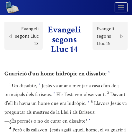
Togg
Navig
Evangeli
Evangeli
Evangeli
segons Lluc
segons
segons
13
Lluc 15
Lluc 14
Guarició d’un home hidròpic en dissabte
*
1
Un dissabte,
Jesús va anar a menjar a casa d’un dels
*
2
principals dels fariseus.
Ells l’estaven observant.
Davant
*
3
d’ell hi havia un home que era hidròpic.
Llavors Jesús va
*
preguntar als mestres de la Llei i als fariseus:
—¿És permès o no de curar en dissabte?
*
4
Però ells callaven. Jesús agafà aquell home, el va guarir i