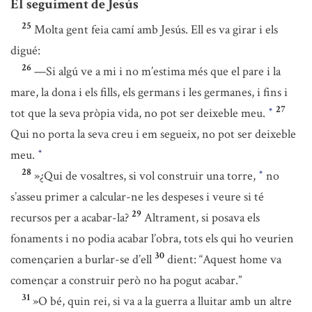
El seguiment de Jesús
25
Molta gent feia camí amb Jesús. Ell es va girar i els
digué:
26
—Si algú ve a mi i no m’estima més que el pare i la
mare, la dona i els fills, els germans i les germanes, i fins i
27
tot que la seva pròpia vida, no pot ser deixeble meu.
*
Qui no porta la seva creu i em segueix, no pot ser deixeble
meu.
*
28
»¿Qui de vosaltres, si vol construir una torre,
no
*
s’asseu primer a calcular-ne les despeses i veure si té
29
recursos per a acabar-la?
Altrament, si posava els
fonaments i no podia acabar l’obra, tots els qui ho veurien
30
començarien a burlar-se d’ell
dient: “Aquest home va
començar a construir però no ha pogut acabar.”
31
»O bé, quin rei, si va a la guerra a lluitar amb un altre