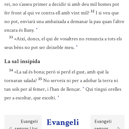
rei, no s’asseu primer a decidir si amb deu mil homes pot
32
fer front al qui ve contra ell amb vint mil?
I si veu que
no pot, enviarà una ambaixada a demanar la pau quan l’altre
encara és lluny.
*
33
»Així, doncs, el qui de vosaltres no renuncia a tots els
seus béns no pot ser deixeble meu.
*
La sal insípida
34
»La sal és bona; però si perd el gust, amb què la
35
tornaran salada?
No serveix ni per a adobar la terra ni
tan sols per al femer, i l’han de llençar.
Qui tingui orelles
*
per a escoltar, que escolti.
*
Evangeli
Evangeli
Evangeli
segons Lluc
segons