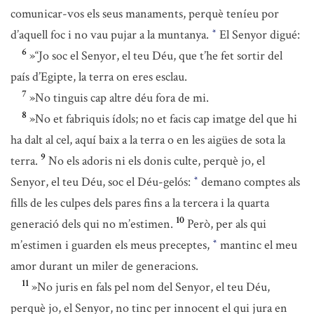
comunicar-vos els seus manaments, perquè teníeu por
d’aquell foc i no vau pujar a la muntanya.
El Senyor digué:
*
6
»“Jo soc el Senyor, el teu Déu, que t’he fet sortir del
país d’Egipte, la terra on eres esclau.
7
»No tinguis cap altre déu fora de mi.
8
»No et fabriquis ídols; no et facis cap imatge del que hi
ha dalt al cel, aquí baix a la terra o en les aigües de sota la
9
terra.
No els adoris ni els donis culte, perquè jo, el
Senyor, el teu Déu, soc el Déu-gelós:
demano comptes als
*
fills de les culpes dels pares fins a la tercera i la quarta
10
generació dels qui no m’estimen.
Però, per als qui
m’estimen i guarden els meus preceptes,
mantinc el meu
*
amor durant un miler de generacions.
11
»No juris en fals pel nom del Senyor, el teu Déu,
perquè jo, el Senyor, no tinc per innocent el qui jura en