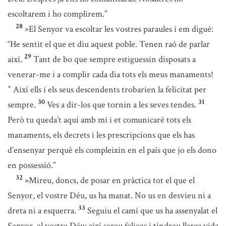
escoltarem i ho complirem.”
28
»El Senyor va escoltar les vostres paraules i em digué:
“He sentit el que et diu aquest poble. Tenen raó de parlar
29
així.
Tant de bo que sempre estiguessin disposats a
venerar-me i a complir cada dia tots els meus manaments!
Així ells i els seus descendents trobarien la felicitat per
*
30
31
sempre.
Ves a dir-los que tornin a les seves tendes.
Però tu queda’t aquí amb mi i et comunicaré tots els
manaments, els decrets i les prescripcions que els has
d’ensenyar perquè els compleixin en el país que jo els dono
en possessió.”
32
»Mireu, doncs, de posar en pràctica tot el que el
Senyor, el vostre Déu, us ha manat. No us en desvieu ni a
33
dreta ni a esquerra.
Seguiu el camí que us ha assenyalat el
Senyor, el vostre Déu: així sereu feliços i tindreu llarga vida