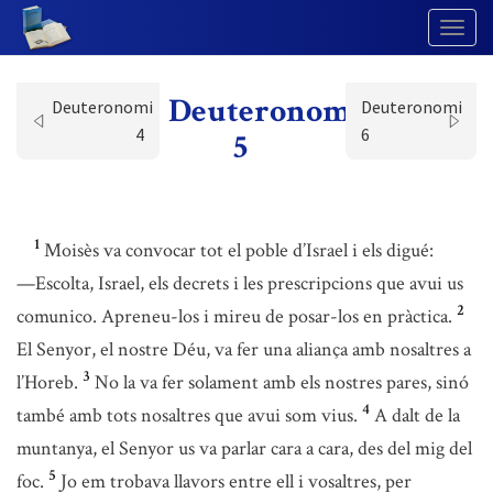
Togg
Navig
Deuteronomi
Deuteronomi
Deuteronomi
4
6
5
1
Moisès va convocar tot el poble d’Israel i els digué:
—Escolta, Israel, els decrets i les prescripcions que avui us
2
comunico. Apreneu-los i mireu de posar-los en pràctica.
El Senyor, el nostre Déu, va fer una aliança amb nosaltres a
3
l’Horeb.
No la va fer solament amb els nostres pares, sinó
4
també amb tots nosaltres que avui som vius.
A dalt de la
muntanya, el Senyor us va parlar cara a cara, des del mig del
5
foc.
Jo em trobava llavors entre ell i vosaltres, per