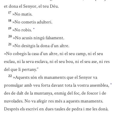
et dona el Senyor, el teu Déu.
17
»No matis.
18
»No cometis adulteri.
19
»No robis.
*
20
»No acusis ningú falsament.
21
»No desitgis la dona d’un altre.
»No cobegis la casa d’un altre, ni el seu camp, ni el seu
esclau, ni la seva esclava, ni el seu bou, ni el seu ase, ni res
del que li pertany.”
22
»Aquests són els manaments que el Senyor va
promulgar amb veu forta davant tota la vostra assemblea,
*
des de dalt de la muntanya, enmig del foc, de foscor i de
nuvolades. No va afegir res més a aquests manaments.
Després els escriví en dues taules de pedra i me les donà.