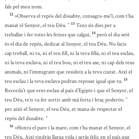
fals pel meu nom.
12
»Observa el repòs del dissabte, consagra-me’l, com t’ha
13
manat el Senyor, el teu Déu.
Tens sis dies per a
*
14
treballar i fer totes les feines que calgui,
però el dia setè
és el dia de repòs, dedicat al Senyor, el teu Déu. No facis
cap treball, ni tu, ni el teu fill, ni la teva filla, ni el teu esclau,
ni la teva esclava, ni el teu bou, ni el teu ase, ni cap dels teus
animals, ni l’immigrant que resideix a la teva ciutat. Així el
15
teu esclau i la teva esclava podran reposar igual que tu.
Recorda’t que eres esclau al país d’Egipte i que el Senyor, el
teu Déu, te’n va fer sortir amb mà forta i braç poderós:
*
per això el Senyor, el teu Déu, et mana de respectar el
repòs del dissabte.
*
16
»Honra el pare i la mare, com t’ha manat el Senyor, el
teu Déu. Així tindràs llarga vida i seràs feliç en el país que