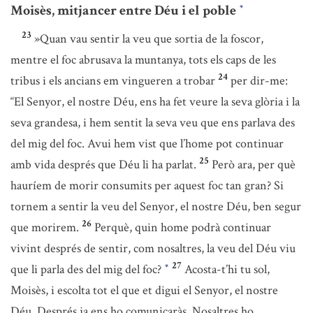
Moisès, mitjancer entre Déu i el poble
*
23
»Quan vau sentir la veu que sortia de la foscor,
mentre el foc abrusava la muntanya, tots els caps de les
24
tribus i els ancians em vingueren a trobar
per dir-me:
“El Senyor, el nostre Déu, ens ha fet veure la seva glòria i la
seva grandesa, i hem sentit la seva veu que ens parlava des
del mig del foc. Avui hem vist que l’home pot continuar
25
amb vida després que Déu li ha parlat.
Però ara, per què
hauríem de morir consumits per aquest foc tan gran? Si
tornem a sentir la veu del Senyor, el nostre Déu, ben segur
26
que morirem.
Perquè, quin home podrà continuar
vivint després de sentir, com nosaltres, la veu del Déu viu
27
que li parla des del mig del foc?
Acosta-t’hi tu sol,
*
Moisès, i escolta tot el que et digui el Senyor, el nostre
Déu. Després ja ens ho comunicaràs. Nosaltres ho