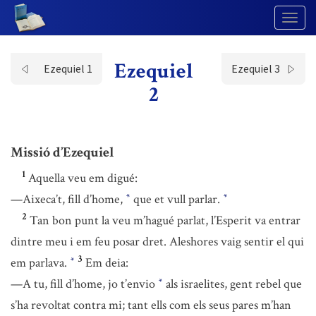
Togg
Navig
Ezequiel
Ezequiel 1
Ezequiel 3
2
Missió d’Ezequiel
1
Aquella veu em digué:
—Aixeca’t, fill d’home,
que et vull parlar.
*
*
2
Tan bon punt la veu m’hagué parlat, l’Esperit va entrar
dintre meu i em feu posar dret. Aleshores vaig sentir el qui
3
em parlava.
Em deia:
*
—A tu, fill d’home, jo t’envio
als israelites, gent rebel que
*
s’ha revoltat contra mi; tant ells com els seus pares m’han