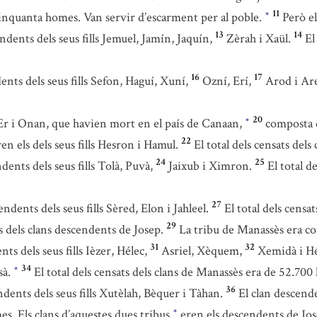
11
 cinquanta homes. Van servir d’escarment per al poble.
Però el
*
13
14
dents dels seus fills Jemuel, Jamín, Jaquín,
Zèrah i Xaül.
El
16
17
nts dels seus fills Sefon, Haguí, Xuní,
Ozní, Erí,
Arod i Are
20
s Er i Onan, que havien mort en el país de Canaan,
composta d
*
22
en els dels seus fills Hesron i Hamul.
El total dels censats del
24
25
dents dels seus fills Tolà, Puvà,
Jaixub i Ximron.
El total d
27
dents dels seus fills Sèred, Elon i Jahleel.
El total dels censa
29
 dels clans descendents de Josep.
La tribu de Manassès era c
31
32
s dels seus fills Ièzer, Hélec,
Asriel, Xèquem,
Xemidà i Hé
34
sà.
El total dels censats dels clans de Manassès era de 52.700
*
36
dents dels seus fills Xutèlah, Bèquer i Tàhan.
El clan descende
es. Els clans d’aquestes dues tribus
eren els descendents de Jos
*