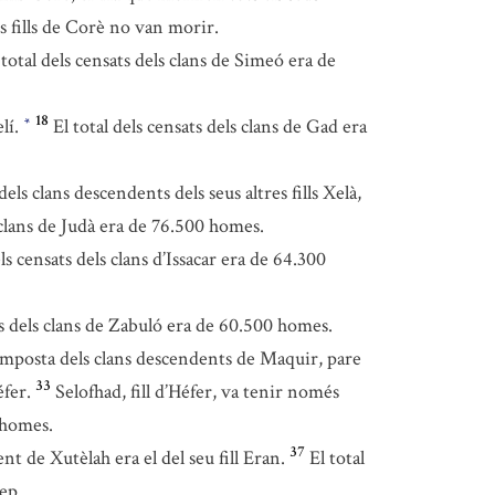
s fills de Corè no van morir.
 total dels censats dels clans de Simeó era de
18
lí.
El total dels censats dels clans de Gad era
*
els clans descendents dels seus altres fills Xelà,
s clans de Judà era de 76.500 homes.
els censats dels clans d’Issacar era de 64.300
ts dels clans de Zabuló era de 60.500 homes.
omposta dels clans descendents de Maquir, pare
33
fer.
Selofhad, fill d’Héfer, va tenir només
 homes.
37
nt de Xutèlah era el del seu fill Eran.
El total
ep.