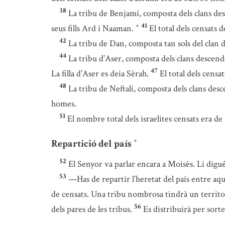
38
La tribu de Benjamí, composta dels clans desc
41
seus fills Ard i Naaman.
El total dels censats
*
42
La tribu de Dan, composta tan sols del clan 
44
La tribu d’Aser, composta dels clans descenden
47
La filla d’Aser es deia Sèrah.
El total dels censa
48
La tribu de Neftalí, composta dels clans desce
homes.
51
El nombre total dels israelites censats era d
Repartició del país
*
52
El Senyor va parlar encara a Moisès. Li digué
53
—Has de repartir l’heretat del país entre aq
de censats. Una tribu nombrosa tindrà un territor
56
dels pares de les tribus.
Es distribuirà per sorte