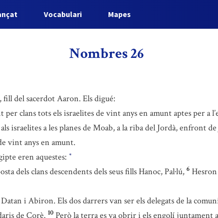
ançat
Vocabulari
Mapes
Nombres 26
 fill del sacerdot Aaron. Els digué:
t per clans tots els israelites de vint anys en amunt aptes per a l’
als israelites a les planes de Moab, a la riba del Jordà, enfront de
s de vint anys en amunt.
Egipte eren aquestes:
*
6
ta dels clans descendents dels seus fills Hanoc, Pal·lú,
Hesron 
Datan i Abiron. Els dos darrers van ser els delegats de la comun
10
daris de Corè.
Però la terra es va obrir i els engolí juntament