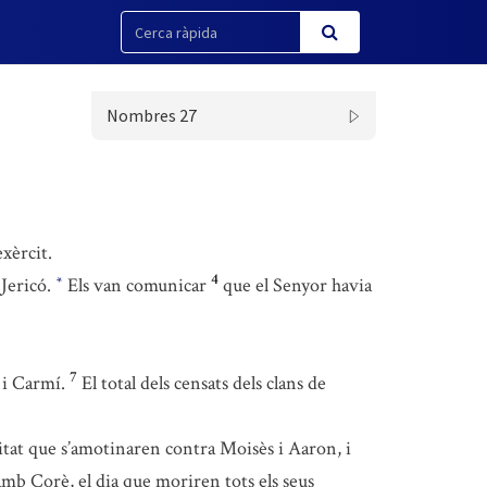
Nombres 27
exèrcit.
4
 Jericó.
Els van comunicar
que el Senyor havia
*
7
i Carmí.
El total dels censats dels clans de
itat que s’amotinaren contra Moisès i Aaron, i
 amb Corè, el dia que moriren tots els seus