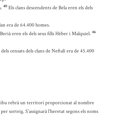
40
.
Els clans descendents de Bela eren els dels
 clan era de 64.400 homes.
46
Berià eren els dels seus fills Hèber i Malquiel.
l dels censats dels clans de Neftalí era de 45.400
ibu rebrà un territori proporcionat al nombre
t per sorteig. S’assignarà l’heretat segons els noms