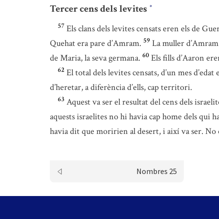
Tercer cens dels levites
*
57
Els clans dels levites censats eren els de Gu
59
Quehat era pare d’Amram.
La muller d’Amram e
60
de Maria, la seva germana.
Els fills d’Aaron er
62
El total dels levites censats, d’un mes d’eda
d’heretar, a diferència d’ells, cap territori.
63
Aquest va ser el resultat del cens dels israeli
aquests israelites no hi havia cap home dels qui h
havia dit que moririen al desert, i així va ser. No
Nombres 25