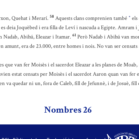
58
erxon, Quehat i Merarí.
Aquests clans comprenien també
els
*
s deia Joquèbed i era filla de Leví i nascuda a Egipte. Amram i
61
en Nadab, Abihú, Eleazar i Itamar.
Però Nadab i Abihú van mor
t en amunt, era de 23.000, entre homes i nois. No van ser censats 
tes que van fer Moisès i el sacerdot Eleazar a les planes de Moab, 
avien estat censats per Moisès i el sacerdot Aaron quan van fer el
 en va quedar ni un, fora de Caleb, fill de Jefunnè, i de Josuè, fil
Nombres 26