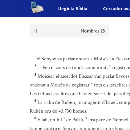
Llegir la Bíblia
Cercador av
Nombres 25
1
el Senyor va parlar encara a Moisès i a Eleazar,
2
—Feu el cens de tota la comunitat,
registran
*
3
Moisès i el sacerdot Eleazar van parlar llavors 
ordenat a Moisès de registrar
tots els israelite
*
Les tribus israelites que havien sortit del país d’
5
La tribu de Rubèn, primogènit d’Israel, compos
Rubèn era de 43.730 homes.
8
9
Eliab, un fill
de Pal·lú,
era pare de Nemuel, 
*
també contra el Senyor, juntament amb els parti