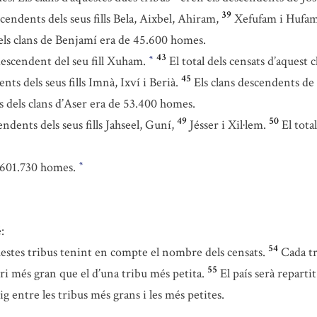
39
endents dels seus fills Bela, Aixbel, Ahiram,
Xefufam i Hufam
 dels clans de Benjamí era de 45.600 homes.
43
descendent del seu fill Xuham.
El total dels censats d’aquest
*
45
ts dels seus fills Imnà, Ixví i Berià.
Els clans descendents de 
ts dels clans d’Aser era de 53.400 homes.
49
50
ndents dels seus fills Jahseel, Guní,
Jésser i Xil·lem.
El tota
e 601.730 homes.
*
:
54
uestes tribus tenint en compte el nombre dels censats.
Cada tr
55
i més gran que el d’una tribu més petita.
El país serà reparti
ig entre les tribus més grans i les més petites.