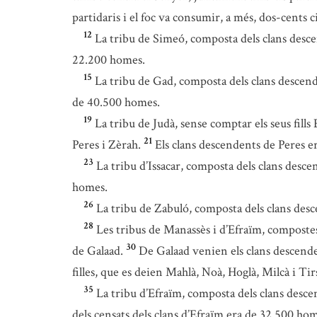
partidaris i el foc va consumir, a més, dos-cents
12
La tribu de Simeó, composta dels clans descen
22.200 homes.
15
La tribu de Gad, composta dels clans descende
de 40.500 homes.
19
La tribu de Judà, sense comptar els seus fill
21
Peres i Zèrah.
Els clans descendents de Peres er
23
La tribu d’Issacar, composta dels clans descen
homes.
26
La tribu de Zabuló, composta dels clans descen
28
Les tribus de Manassès i d’Efraïm, compostes
30
de Galaad.
De Galaad venien els clans descendent
filles, que es deien Mahlà, Noà, Hoglà, Milcà i Tir
35
La tribu d’Efraïm, composta dels clans descen
dels censats dels clans d’Efraïm era de 32.500 hom