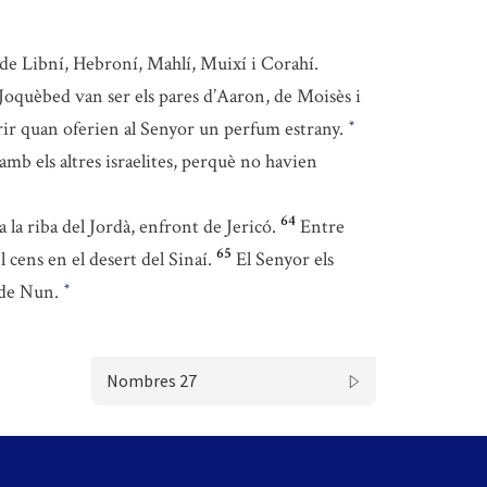
 de Libní, Hebroní, Mahlí, Muixí i Corahí.
 Joquèbed van ser els pares d’Aaron, de Moisès i
ir quan oferien al Senyor un perfum estrany.
*
amb els altres israelites, perquè no havien
64
a la riba del Jordà, enfront de Jericó.
Entre
65
 cens en el desert del Sinaí.
El Senyor els
l de Nun.
*
Nombres 27