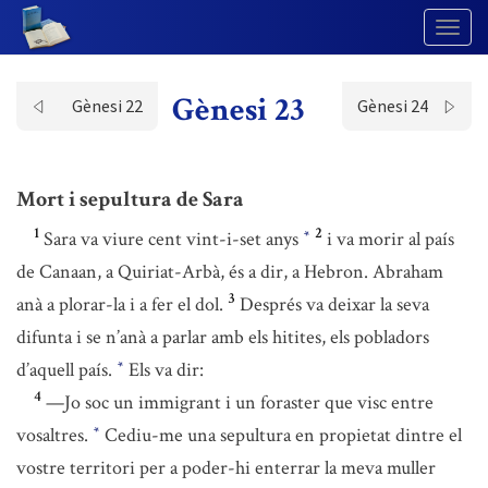
Togg
Navig
Gènesi 23
Gènesi 22
Gènesi 24
Mort i sepultura de Sara
1
2
Sara va viure cent vint-i-set anys
i va morir al país
*
de Canaan, a Quiriat-Arbà, és a dir, a Hebron. Abraham
3
anà a plorar-la i a fer el dol.
Després va deixar la seva
difunta i se n’anà a parlar amb els hitites, els pobladors
d’aquell país.
Els va dir:
*
4
—Jo soc un immigrant i un foraster que visc entre
vosaltres.
Cediu-me una sepultura en propietat dintre el
*
vostre territori per a poder-hi enterrar la meva muller