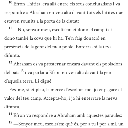
10
Efron, l’hitita, era allà entre els seus conciutadans i va
respondre a Abraham en veu alta davant tots els hitites que
estaven reunits a la porta de la ciutat:
11
—No, senyor meu, escolta’m: et dono el camp i et
dono també la cova que hi ha. Te’n faig donació en
presència de la gent del meu poble. Enterra-hi la teva
difunta.
12
Abraham es va prosternar encara davant els pobladors
13
del país
i va parlar a Efron en veu alta davant la gent
d’aquella terra. Li digué:
—Fes-me, si et plau, la mercè d’escoltar-me: jo et pagaré el
valor del teu camp. Accepta-ho, i jo hi enterraré la meva
difunta.
14
Efron va respondre a Abraham amb aquestes paraules:
15
—Senyor meu, escolta’m: què és, per a tu i per a mi, un