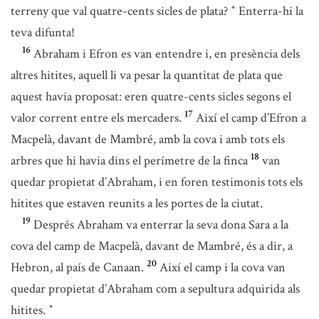
terreny que val quatre-cents sicles de plata?
Enterra-hi la
*
teva difunta!
16
Abraham i Efron es van entendre i, en presència dels
altres hitites, aquell li va pesar la quantitat de plata que
aquest havia proposat: eren quatre-cents sicles segons el
17
valor corrent entre els mercaders.
Així el camp d’Efron a
Macpelà, davant de Mambré, amb la cova i amb tots els
18
arbres que hi havia dins el perímetre de la finca
van
quedar propietat d’Abraham, i en foren testimonis tots els
hitites que estaven reunits a les portes de la ciutat.
19
Després Abraham va enterrar la seva dona Sara a la
cova del camp de Macpelà, davant de Mambré, és a dir, a
20
Hebron, al país de Canaan.
Així el camp i la cova van
quedar propietat d’Abraham com a sepultura adquirida als
hitites.
*