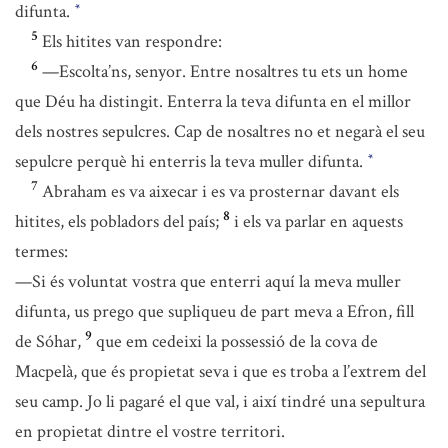
difunta.
*
5
Els hitites van respondre:
6
—Escolta’ns, senyor. Entre nosaltres tu ets un home
que Déu ha distingit. Enterra la teva difunta en el millor
dels nostres sepulcres. Cap de nosaltres no et negarà el seu
sepulcre perquè hi enterris la teva muller difunta.
*
7
Abraham es va aixecar i es va prosternar davant els
8
hitites, els pobladors del país;
i els va parlar en aquests
termes:
—Si és voluntat vostra que enterri aquí la meva muller
difunta, us prego que supliqueu de part meva a Efron, fill
9
de Sóhar,
que em cedeixi la possessió de la cova de
Macpelà, que és propietat seva i que es troba a l’extrem del
seu camp. Jo li pagaré el que val, i així tindré una sepultura
en propietat dintre el vostre territori.