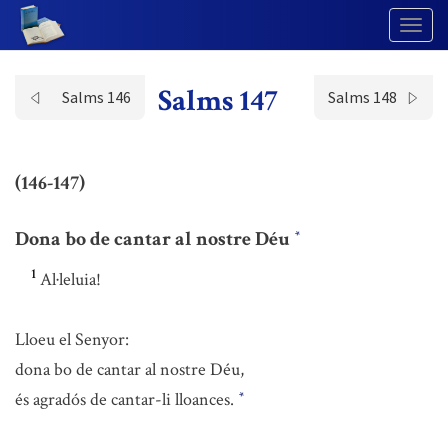
Togg
Navig
Salms 147
Salms 146
Salms 148
(146-147)
Dona bo de cantar al nostre Déu
*
1
Al·leluia!
Lloeu el Senyor:
dona bo de cantar al nostre Déu,
és agradós de cantar-li lloances.
*