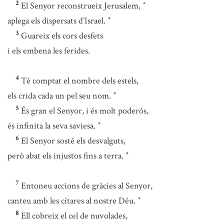
2
El Senyor reconstrueix Jerusalem,
*
aplega els dispersats d’Israel.
*
3
Guareix els cors desfets
i els embena les ferides.
4
Té comptat el nombre dels estels,
els crida cada un pel seu nom.
*
5
És gran el Senyor, i és molt poderós,
és infinita la seva saviesa.
*
6
El Senyor sosté els desvalguts,
però abat els injustos fins a terra.
*
7
Entoneu accions de gràcies al Senyor,
canteu amb les cítares al nostre Déu.
*
8
Ell cobreix el cel de nuvolades,