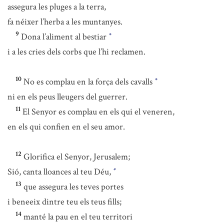
assegura les pluges a la terra,
fa néixer l’herba a les muntanyes.
9
Dona l’aliment al bestiar
*
i a les cries dels corbs que l’hi reclamen.
10
No es complau en la força dels cavalls
*
ni en els peus lleugers del guerrer.
11
El Senyor es complau en els qui el veneren,
en els qui confien en el seu amor.
12
Glorifica el Senyor, Jerusalem;
Sió, canta lloances al teu Déu,
*
13
que assegura les teves portes
i beneeix dintre teu els teus fills;
14
manté la pau en el teu territori