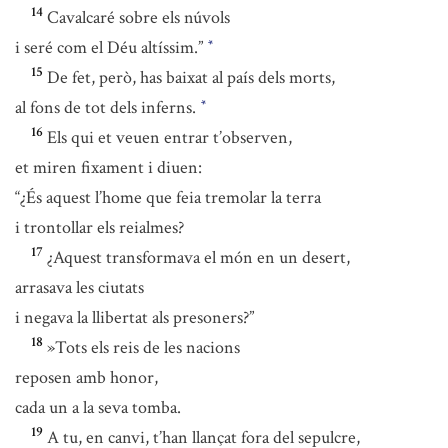
14
Cavalcaré sobre els núvols
i seré com el Déu altíssim.”
*
15
De fet, però, has baixat al país dels morts,
al fons de tot dels inferns.
*
16
Els qui et veuen entrar t’observen,
et miren fixament i diuen:
“¿És aquest l’home que feia tremolar la terra
i trontollar els reialmes?
17
¿Aquest transformava el món en un desert,
arrasava les ciutats
i negava la llibertat als presoners?”
18
»Tots els reis de les nacions
reposen amb honor,
cada un a la seva tomba.
19
A tu, en canvi, t’han llançat fora del sepulcre,