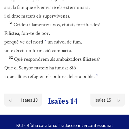
ara, la fam que els enviaré els exterminarà,
i el drac matarà els supervivents.
31
Crideu i lamenteu-vos, ciutats fortificades!
Filistea, fon-te de por,
perquè ve del nord
un núvol de fum,
*
un exèrcit en formació compacta.
32
Què respondrem als ambaixadors filisteus?
Que el Senyor mateix ha fundat Sió
i que allí es refugien els pobres del seu poble.
*
Isaïes 14
Isaïes 13
Isaïes 15
BCI - Bíblia catalana. Traducció interconfessional