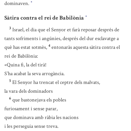
dominaven.
*
Sàtira contra el rei de Babilònia
*
3
Israel, el dia que el Senyor et farà reposar després de
tants sofriments i angúnies, després del dur esclavatge a
4
què has estat sotmès,
entonaràs aquesta sàtira contra el
rei de Babilònia:
«Quina fi, la del tirà!
S’ha acabat la seva arrogància.
5
El Senyor ha trencat el ceptre dels malvats,
la vara dels dominadors
6
que bastonejava els pobles
furiosament i sense parar,
que dominava amb ràbia les nacions
i les perseguia sense treva.