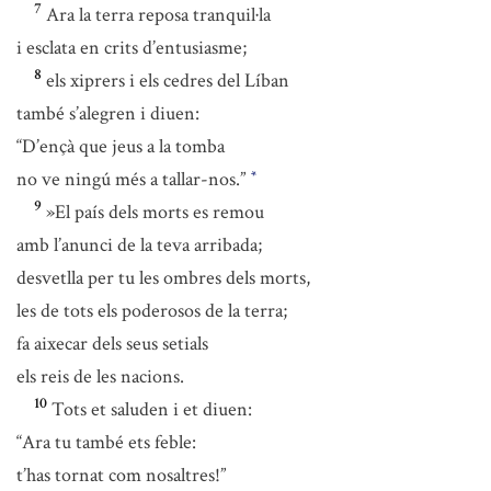
7
Ara la terra reposa tranquil·la
i esclata en crits d’entusiasme;
8
els xiprers i els cedres del Líban
també s’alegren i diuen:
“D’ençà que jeus a la tomba
no ve ningú més a tallar-nos.”
*
9
»El país dels morts es remou
amb l’anunci de la teva arribada;
desvetlla per tu les ombres dels morts,
les de tots els poderosos de la terra;
fa aixecar dels seus setials
els reis de les nacions.
10
Tots et saluden i et diuen:
“Ara tu també ets feble:
t’has tornat com nosaltres!”