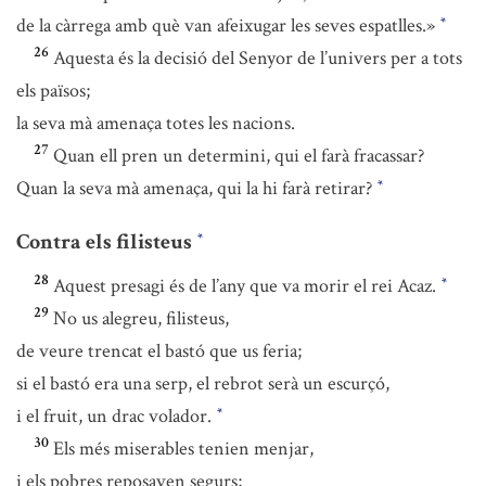
de la càrrega amb què van afeixugar les seves espatlles.»
*
26
Aquesta és la decisió del Senyor de l’univers per a tots
els països;
la seva mà amenaça totes les nacions.
27
Quan ell pren un determini, qui el farà fracassar?
Quan la seva mà amenaça, qui la hi farà retirar?
*
Contra els filisteus
*
28
Aquest presagi és de l’any que va morir el rei Acaz.
*
29
No us alegreu, filisteus,
de veure trencat el bastó que us feria;
si el bastó era una serp, el rebrot serà un escurçó,
i el fruit, un drac volador.
*
30
Els més miserables tenien menjar,
i els pobres reposaven segurs;