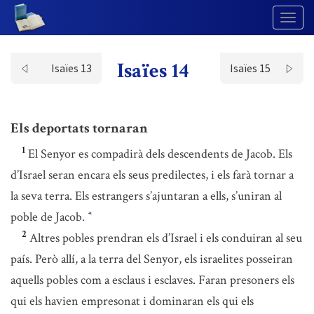
Togg
Navig
Isaïes 14
Isaïes 13
Isaïes 15
Els deportats tornaran
1
El Senyor es compadirà dels descendents de Jacob. Els
d’Israel seran encara els seus predilectes, i els farà tornar a
la seva terra. Els estrangers s’ajuntaran a ells, s’uniran al
poble de Jacob.
*
2
Altres pobles prendran els d’Israel i els conduiran al seu
país. Però allí, a la terra del Senyor, els israelites posseiran
aquells pobles com a esclaus i esclaves. Faran presoners els
qui els havien empresonat i dominaran els qui els