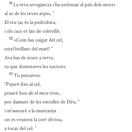
11
La teva arrogància s’ha enfonsat al país dels morts
al so de les teves arpes.
*
El teu jaç és la podridura,
i els cucs et fan de cobrellit.
12
»Com has caigut del cel,
estel brillant del matí!
*
Ara has de jeure a terra,
tu que dominaves les nacions.
13
Tu pensaves:
“Pujaré fins al cel,
posaré ben alt el meu tron,
per damunt de les estrelles de Déu,
*
i m’asseuré a la muntanya
on es reuneix la cort divina,
a tocar del cel.
*