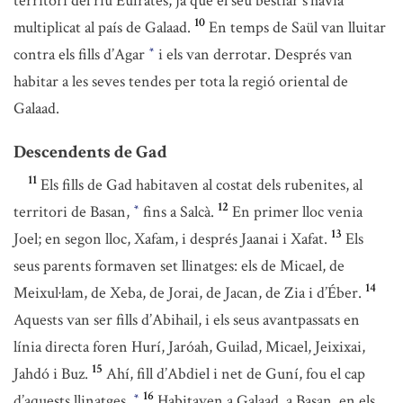
territori del riu Eufrates, ja que el seu bestiar s’havia
10
multiplicat al país de Galaad.
En temps de Saül van lluitar
contra els fills d’Agar
i els van derrotar. Després van
*
habitar a les seves tendes per tota la regió oriental de
Galaad.
Descendents de Gad
11
Els fills de Gad habitaven al costat dels rubenites, al
12
territori de Basan,
fins a Salcà.
En primer lloc venia
*
13
Joel; en segon lloc, Xafam, i després Jaanai i Xafat.
Els
seus parents formaven set llinatges: els de Micael, de
14
Meixul·lam, de Xeba, de Jorai, de Jacan, de Zia i d’Éber.
Aquests van ser fills d’Abihail, i els seus avantpassats en
línia directa foren Hurí, Jaróah, Guilad, Micael, Jeixixai,
15
Jahdó i Buz.
Ahí, fill d’Abdiel i net de Guní, fou el cap
16
d’aquests llinatges.
Habitaven a Galaad, a Basan, en els
*