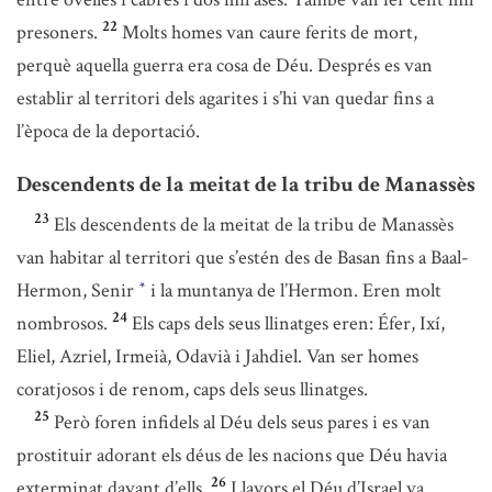
22
presoners.
Molts homes van caure ferits de mort,
perquè aquella guerra era cosa de Déu. Després es van
establir al territori dels agarites i s’hi van quedar fins a
l’època de la deportació.
Descendents de la meitat de la tribu de Manassès
23
Els descendents de la meitat de la tribu de Manassès
van habitar al territori que s’estén des de Basan fins a Baal-
Hermon, Senir
i la muntanya de l’Hermon. Eren molt
*
24
nombrosos.
Els caps dels seus llinatges eren: Éfer, Ixí,
Eliel, Azriel, Irmeià, Odavià i Jahdiel. Van ser homes
coratjosos i de renom, caps dels seus llinatges.
25
Però foren infidels al Déu dels seus pares i es van
prostituir adorant els déus de les nacions que Déu havia
26
exterminat davant d’ells.
Llavors el Déu d’Israel va