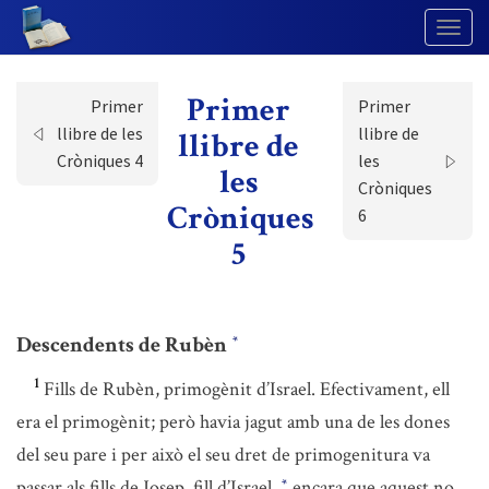
Togg
Navig
Primer
Primer
Primer
llibre de les
llibre de
llibre de
Cròniques 4
les
les
Cròniques
Cròniques
6
5
Descendents de Rubèn
*
1
Fills de Rubèn, primogènit d’Israel. Efectivament, ell
era el primogènit; però havia jagut amb una de les dones
del seu pare i per això el seu dret de primogenitura va
passar als fills de Josep, fill d’Israel,
encara que aquest no
*