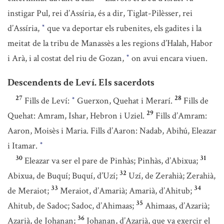
instigar Pul, rei d’Assíria, és a dir, Tiglat-Pilèsser, rei
d’Assíria,
que va deportar els rubenites, els gadites i la
*
meitat de la tribu de Manassès a les regions d’Halah, Habor
i Arà, i al costat del riu de Gozan,
on avui encara viuen.
*
Descendents de Leví. Els sacerdots
27
28
Fills de Leví:
Guerxon, Quehat i Merarí.
Fills de
*
29
Quehat: Amram, Ishar, Hebron i Uziel.
Fills d’Amram:
Aaron, Moisès i Maria. Fills d’Aaron: Nadab, Abihú, Eleazar
i Itamar.
*
30
31
Eleazar va ser el pare de Pinhàs; Pinhàs, d’Abixua;
32
Abixua, de Buquí; Buquí, d’Uzí;
Uzí, de Zerahià; Zerahià,
33
34
de Meraiot;
Meraiot, d’Amarià; Amarià, d’Ahitub;
35
Ahitub, de Sadoc; Sadoc, d’Ahimaas;
Ahimaas, d’Azarià;
36
Azarià, de Johanan;
Johanan, d’Azarià, que va exercir el