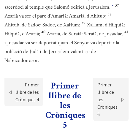
37
sacerdoci al temple que Salomó edificà a Jerusalem.
*
38
Azarià va ser el pare d’Amarià; Amarià, d’Ahitub;
39
Ahitub, de Sadoc; Sadoc, de Xal·lum;
Xal·lum, d’Hilquià;
40
41
Hilquià, d’Azarià;
Azarià, de Seraià; Seraià, de Jossadac,
i Jossadac va ser deportat quan el Senyor va deportar la
població de Judà i de Jerusalem valent-se de
Nabucodonosor.
Primer
Primer
Primer
llibre de les
llibre de
llibre de
Cròniques 4
les
les
Cròniques
Cròniques
6
5