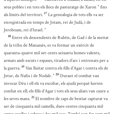
seus pobles i en tots els llocs de pasturatge de Xaron
fins
*
17
als límits del territori.
La genealogia de tots ells va ser
enregistrada en temps de Jotam, rei de Judà, i de
Jeroboam, rei d’Israel.
*
18
Entre els descendents de Rubèn, de Gad i de la meitat
de la tribu de Manassès, es va formar un exèrcit de
quaranta-quatre mil set-cents seixanta homes valents,
armats amb escuts i espases, tiradors d’arc i entrenats per a
19
la guerra.
Van lluitar contra els fills d’Agar i contra els de
20
Jetur, de Nafix i de Nodab.
Durant el combat van
*
invocar Déu i ell els va escoltar, els ajudà perquè havien
confiat en ell; els fills d’Agar i tots els seus aliats van caure a
21
les seves mans.
El nombre de caps de bestiar capturat va
ser de cinquanta mil camells, dues-centes cinquanta mil
entre ovelles i cabres i dos mil ases. També van fer cent mil