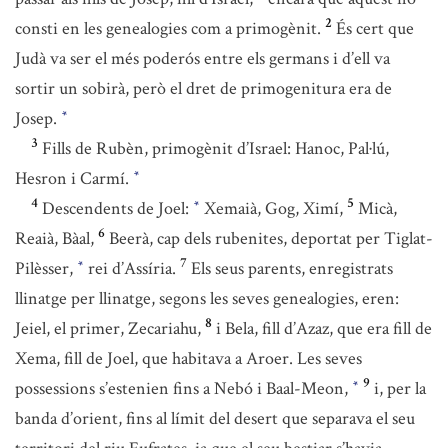
2
consti en les genealogies com a primogènit.
És cert que
Judà va ser el més poderós entre els germans i d’ell va
sortir un sobirà, però el dret de primogenitura era de
Josep.
*
3
Fills de Rubèn, primogènit d’Israel: Hanoc, Pal·lú,
Hesron i Carmí.
*
4
5
Descendents de Joel:
Xemaià, Gog, Ximí,
Micà,
*
6
Reaià, Bàal,
Beerà, cap dels rubenites, deportat per Tiglat-
7
Pilèsser,
rei d’Assíria.
Els seus parents, enregistrats
*
llinatge per llinatge, segons les seves genealogies, eren:
8
Jeiel, el primer, Zecariahu,
i Bela, fill d’Azaz, que era fill de
Xema, fill de Joel, que habitava a Aroer. Les seves
9
possessions s’estenien fins a Nebó i Baal-Meon,
i, per la
*
banda d’orient, fins al límit del desert que separava el seu